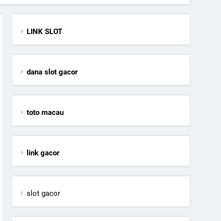
LINK SLOT
dana slot gacor
toto macau
link gacor
slot gacor