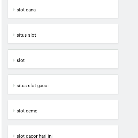
slot dana
situs slot
slot
situs slot gacor
slot demo
slot gacor hari ini