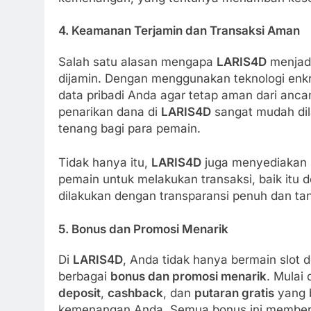
4.
Keamanan Terjamin dan Transaksi Aman
Salah satu alasan mengapa
LARIS4D
menjadi
dijamin. Dengan menggunakan teknologi enkrip
data pribadi Anda agar tetap aman dari anca
penarikan dana di
LARIS4D
sangat mudah dil
tenang bagi para pemain.
Tidak hanya itu,
LARIS4D
juga menyediakan
pemain untuk melakukan transaksi, baik itu 
dilakukan dengan transparansi penuh dan ta
5.
Bonus dan Promosi Menarik
Di
LARIS4D
, Anda tidak hanya bermain slot
berbagai
bonus dan promosi menarik
. Mulai 
deposit
,
cashback
, dan
putaran gratis
yang 
kemenangan Anda. Semua bonus ini memberi