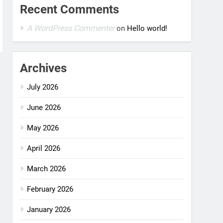
Recent Comments
A WordPress Commenter
on
Hello world!
Archives
July 2026
June 2026
May 2026
April 2026
March 2026
February 2026
January 2026