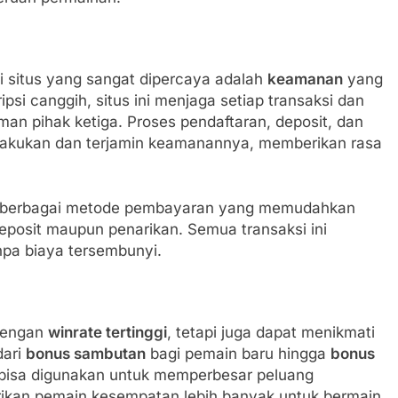
 situs yang sangat dipercaya adalah
keamanan
yang
si canggih, situs ini menjaga setiap transaksi dan
man pihak ketiga. Proses pendaftaran, deposit, dan
akukan dan terjamin keamanannya, memberikan rasa
 berbagai metode pembayaran yang memudahkan
deposit maupun penarikan. Semua transaksi ini
npa biaya tersembunyi.
 dengan
winrate tertinggi
, tetapi juga dapat menikmati
dari
bonus sambutan
bagi pemain baru hingga
bonus
bisa digunakan untuk memperbesar peluang
kan pemain kesempatan lebih banyak untuk bermain