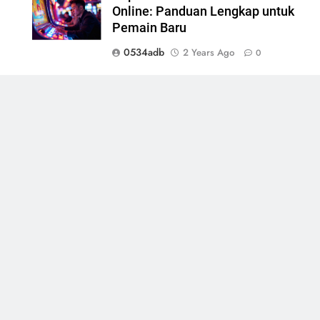
Online: Panduan Lengkap untuk
Pemain Baru
0534adb
2 Years Ago
0