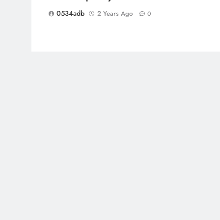
0534adb
2 Years Ago
0