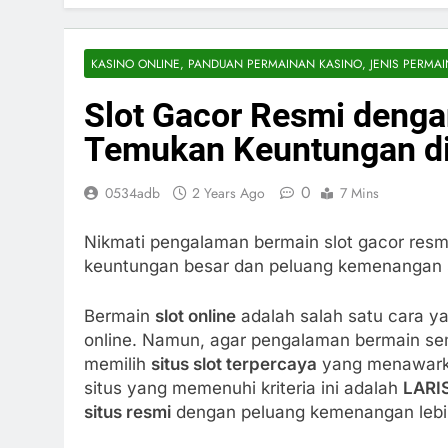
KASINO ONLINE, PANDUAN PERMAINAN KASINO, JENIS PERMA
Slot Gacor Resmi dengan
Temukan Keuntungan d
0
0534adb
2 Years Ago
7 Mins
Nikmati pengalaman bermain slot gacor resm
keuntungan besar dan peluang kemenangan set
Bermain
slot online
adalah salah satu cara ya
online. Namun, agar pengalaman bermain se
memilih
situs slot terpercaya
yang menawar
situs yang memenuhi kriteria ini adalah
LARI
situs resmi
dengan peluang kemenangan lebi