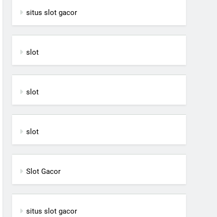
situs slot gacor
slot
slot
slot
Slot Gacor
situs slot gacor