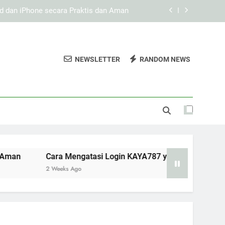
d dan iPhone secara Praktis dan Aman
 KAYA787 yang Keluar Secara Otomatis
 Muncul pada Halaman KAYA787 Login
NEWSLETTER
RANDOM NEWS
lan Responsif di Berbagai Perangkat
atnya Untuk Hiburan Berkualitas.
d dan iPhone secara Praktis dan Aman
 KAYA787 yang Keluar Secara Otomatis
 Muncul pada Halaman KAYA787 Login
Cara Mengatasi Login KAYA787 yang Keluar Secara Otomati
2 Weeks Ago