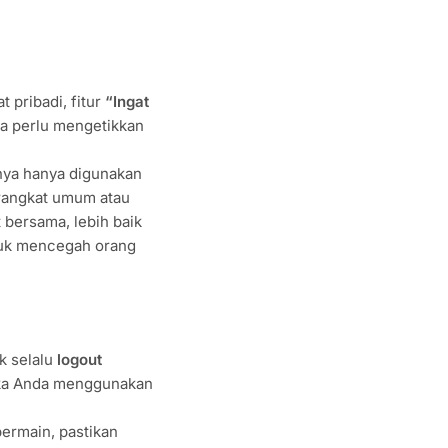
 pribadi, fitur
“Ingat
a perlu mengetikkan
iknya hanya digunakan
erangkat umum atau
bersama, lebih baik
uk mencegah orang
k selalu
logout
ika Anda menggunakan
bermain, pastikan