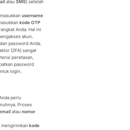
ail
atau
SMS
) setelah
memasukkan
username
emasukkan
kode OTP
angkat Anda. Hal ini
mengakses akun,
dan password Anda.
faktor (2FA) sangat
tensi peretasan,
patkan password
tuk login.
 Anda perlu
enuhnya. Proses
email
atau
nomor
n mengirimkan
kode