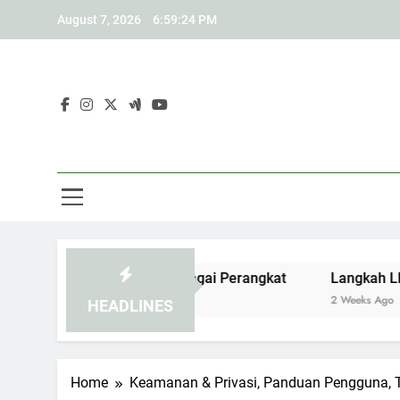
Skip
August 7, 2026
6:59:25 PM
to
content
You
Temukan F
esponsif di Berbagai Perangkat
Langkah LEBAH4D Logi
2 Weeks Ago
HEADLINES
Home
Keamanan & Privasi, Panduan Pengguna, 