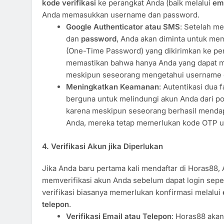
kode verifikasi
ke perangkat Anda (baik melalui
em
Anda memasukkan username dan password.
Google Authenticator atau SMS
: Setelah 
dan
password
, Anda akan diminta untuk m
(One-Time Password) yang dikirimkan ke per
memastikan bahwa hanya Anda yang dapat 
meskipun seseorang mengetahui username 
Meningkatkan Keamanan
: Autentikasi dua 
berguna untuk melindungi akun Anda dari po
karena meskipun seseorang berhasil menda
Anda, mereka tetap memerlukan kode OTP un
4.
Verifikasi Akun jika Diperlukan
Jika Anda baru pertama kali mendaftar di Horas88,
memverifikasi akun Anda sebelum dapat login sep
verifikasi biasanya memerlukan konfirmasi melalui
telepon
.
Verifikasi Email atau Telepon
: Horas88 aka