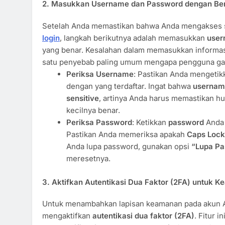
2.
Masukkan Username dan Password dengan Be
Setelah Anda memastikan bahwa Anda mengakses 
login
, langkah berikutnya adalah memasukkan
use
yang benar. Kesalahan dalam memasukkan informasi
satu penyebab paling umum mengapa pengguna gag
Periksa Username
: Pastikan Anda mengeti
dengan yang terdaftar. Ingat bahwa
username
sensitive
, artinya Anda harus memastikan hu
kecilnya benar.
Periksa Password
: Ketikkan
password
Anda 
Pastikan Anda memeriksa apakah
Caps Lock
Anda lupa password, gunakan opsi
“Lupa P
meresetnya.
3.
Aktifkan Autentikasi Dua Faktor (2FA) untuk 
Untuk menambahkan lapisan keamanan pada akun A
mengaktifkan
autentikasi dua faktor (2FA)
. Fitur 