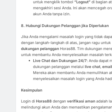
untuk mengklik tombol
“Logout”
di bagian a
mengakhiri sesi Anda. Ini akan mencegah or
akun Anda tanpa izin.
8.
Hubungi Dukungan Pelanggan jika Diperlukan
Jika Anda mengalami masalah login yang tidak dapa
dengan langkah-langkah di atas, jangan ragu untu
dukungan pelanggan
Horas88. Tim dukungan merek
untuk membantu Anda menyelesaikan masalah terka
Live Chat dan Dukungan 24/7
: Anda dapat
dukungan pelanggan melalui
live chat
,
emai
Mereka akan membantu Anda memulihkan ak
menyelesaikan masalah login yang Anda had
Kesimpulan
Login di
Horas88
dengan
verifikasi aman
adalah l
melindungi akun Anda dan memastikan pengalaman