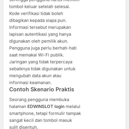
tombol keluar setelah selesai.
Kode verifikasi tidak boleh
dibagikan kepada siapa pun.
Informasi tersebut merupakan
lapisan autentikasi yang hanya
digunakan oleh pemilik akun.
Pengguna juga perlu berhati-hati
saat memakai Wi-Fi publik.
Jaringan yang tidak terpercaya
sebaiknya tidak digunakan untuk
mengubah data akun atau
informasi keamanan.
Contoh Skenario Praktis
Seorang pengguna membuka
halaman
EDWINSLOT login
melalui
smartphone, tetapi formulir tampak
sangat kecil dan tombol masuk
sulit disentuh.