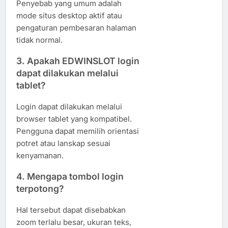
Penyebab yang umum adalah
mode situs desktop aktif atau
pengaturan pembesaran halaman
tidak normal.
3. Apakah EDWINSLOT login
dapat dilakukan melalui
tablet?
Login dapat dilakukan melalui
browser tablet yang kompatibel.
Pengguna dapat memilih orientasi
potret atau lanskap sesuai
kenyamanan.
4. Mengapa tombol login
terpotong?
Hal tersebut dapat disebabkan
zoom terlalu besar, ukuran teks,