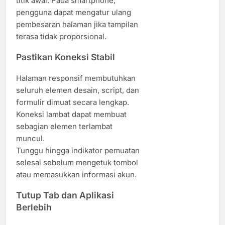
titik awal. Pada smartphone,
pengguna dapat mengatur ulang
pembesaran halaman jika tampilan
terasa tidak proporsional.
Pastikan Koneksi Stabil
Halaman responsif membutuhkan
seluruh elemen desain, script, dan
formulir dimuat secara lengkap.
Koneksi lambat dapat membuat
sebagian elemen terlambat
muncul.
Tunggu hingga indikator pemuatan
selesai sebelum mengetuk tombol
atau memasukkan informasi akun.
Tutup Tab dan Aplikasi
Berlebih