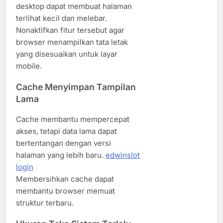
desktop dapat membuat halaman
terlihat kecil dan melebar.
Nonaktifkan fitur tersebut agar
browser menampilkan tata letak
yang disesuaikan untuk layar
mobile.
Cache Menyimpan Tampilan
Lama
Cache membantu mempercepat
akses, tetapi data lama dapat
bertentangan dengan versi
halaman yang lebih baru.
edwinslot
login
Membersihkan cache dapat
membantu browser memuat
struktur terbaru.