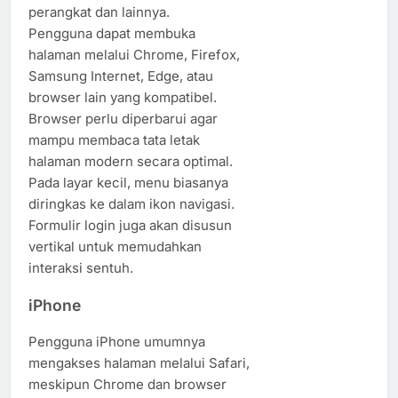
perangkat dan lainnya.
Pengguna dapat membuka
halaman melalui Chrome, Firefox,
Samsung Internet, Edge, atau
browser lain yang kompatibel.
Browser perlu diperbarui agar
mampu membaca tata letak
halaman modern secara optimal.
Pada layar kecil, menu biasanya
diringkas ke dalam ikon navigasi.
Formulir login juga akan disusun
vertikal untuk memudahkan
interaksi sentuh.
iPhone
Pengguna iPhone umumnya
mengakses halaman melalui Safari,
meskipun Chrome dan browser