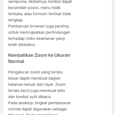
sempurna. Akibatnya, tombol dapat
berpindah posisi, menu tidak
terbuka, atau formulir terlihat tidak
lengkap.
Pembaruan browser juga penting
untuk meningkatkan perlindungan
terhadap risiko keamanan yang
telah diketahui.
Kembalikan Zoom ke Ukuran
Normal
Pengaturan zoom yang terlalu
besar dapat membuat bagian
halaman keluar dari layar. Zoom
terlalu kecil juga membuat teks
dan tombol sulit dibaca.
Pada desktop, tingkat pembesaran
normal dapat digunakan sebagai