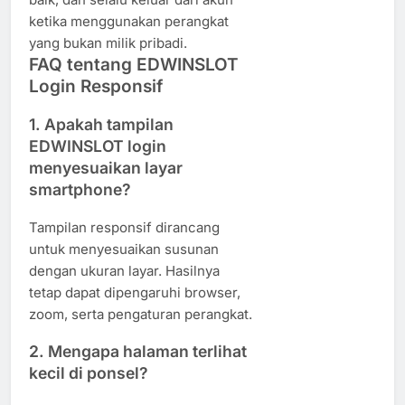
ketika menggunakan perangkat
yang bukan milik pribadi.
FAQ tentang EDWINSLOT
Login Responsif
1. Apakah tampilan
EDWINSLOT login
menyesuaikan layar
smartphone?
Tampilan responsif dirancang
untuk menyesuaikan susunan
dengan ukuran layar. Hasilnya
tetap dapat dipengaruhi browser,
zoom, serta pengaturan perangkat.
2. Mengapa halaman terlihat
kecil di ponsel?