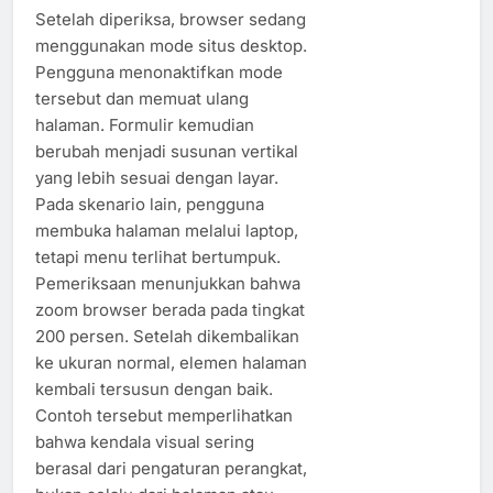
Setelah diperiksa, browser sedang
menggunakan mode situs desktop.
Pengguna menonaktifkan mode
tersebut dan memuat ulang
halaman. Formulir kemudian
berubah menjadi susunan vertikal
yang lebih sesuai dengan layar.
Pada skenario lain, pengguna
membuka halaman melalui laptop,
tetapi menu terlihat bertumpuk.
Pemeriksaan menunjukkan bahwa
zoom browser berada pada tingkat
200 persen. Setelah dikembalikan
ke ukuran normal, elemen halaman
kembali tersusun dengan baik.
Contoh tersebut memperlihatkan
bahwa kendala visual sering
berasal dari pengaturan perangkat,