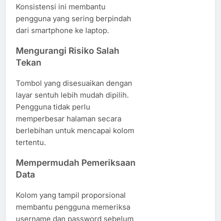
Konsistensi ini membantu
pengguna yang sering berpindah
dari smartphone ke laptop.
Mengurangi Risiko Salah
Tekan
Tombol yang disesuaikan dengan
layar sentuh lebih mudah dipilih.
Pengguna tidak perlu
memperbesar halaman secara
berlebihan untuk mencapai kolom
tertentu.
Mempermudah Pemeriksaan
Data
Kolom yang tampil proporsional
membantu pengguna memeriksa
username dan password sebelum