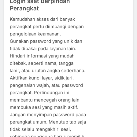
Login saat Berpindah
Perangkat
Kemudahan akses dari banyak
perangkat perlu diimbangi dengan
pengelolaan keamanan.
Gunakan password yang unik dan
tidak dipakai pada layanan lain.
Hindari informasi yang mudah
ditebak, seperti nama, tanggal
lahir, atau urutan angka sederhana.
Aktifkan kunci layar, sidik jari,
pengenalan wajah, atau password
perangkat. Perlindungan ini
membantu mencegah orang lain
membuka sesi yang masih aktif.
Jangan menyimpan password pada
perangkat umum. Menutup tab saja
tidak selalu mengakhiri sesi,
sehingga pengguna harus memilih