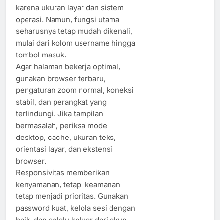
karena ukuran layar dan sistem
operasi. Namun, fungsi utama
seharusnya tetap mudah dikenali,
mulai dari kolom username hingga
tombol masuk.
Agar halaman bekerja optimal,
gunakan browser terbaru,
pengaturan zoom normal, koneksi
stabil, dan perangkat yang
terlindungi. Jika tampilan
bermasalah, periksa mode
desktop, cache, ukuran teks,
orientasi layar, dan ekstensi
browser.
Responsivitas memberikan
kenyamanan, tetapi keamanan
tetap menjadi prioritas. Gunakan
password kuat, kelola sesi dengan
baik, dan selalu keluar dari akun