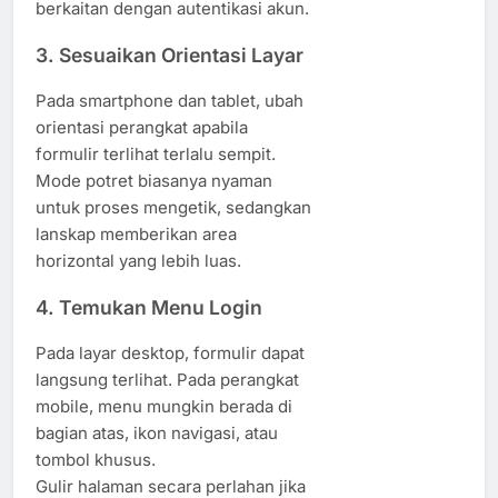
berkaitan dengan autentikasi akun.
3. Sesuaikan Orientasi Layar
Pada smartphone dan tablet, ubah
orientasi perangkat apabila
formulir terlihat terlalu sempit.
Mode potret biasanya nyaman
untuk proses mengetik, sedangkan
lanskap memberikan area
horizontal yang lebih luas.
4. Temukan Menu Login
Pada layar desktop, formulir dapat
langsung terlihat. Pada perangkat
mobile, menu mungkin berada di
bagian atas, ikon navigasi, atau
tombol khusus.
Gulir halaman secara perlahan jika