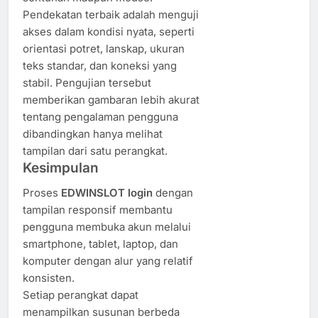
Pendekatan terbaik adalah menguji
akses dalam kondisi nyata, seperti
orientasi potret, lanskap, ukuran
teks standar, dan koneksi yang
stabil. Pengujian tersebut
memberikan gambaran lebih akurat
tentang pengalaman pengguna
dibandingkan hanya melihat
tampilan dari satu perangkat.
Kesimpulan
Proses
EDWINSLOT login
dengan
tampilan responsif membantu
pengguna membuka akun melalui
smartphone, tablet, laptop, dan
komputer dengan alur yang relatif
konsisten.
Setiap perangkat dapat
menampilkan susunan berbeda