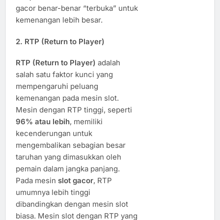
gacor benar-benar “terbuka” untuk
kemenangan lebih besar.
2.
RTP (Return to Player)
RTP (Return to Player)
adalah
salah satu faktor kunci yang
mempengaruhi peluang
kemenangan pada mesin slot.
Mesin dengan RTP tinggi, seperti
96% atau lebih
, memiliki
kecenderungan untuk
mengembalikan sebagian besar
taruhan yang dimasukkan oleh
pemain dalam jangka panjang.
Pada mesin
slot gacor
, RTP
umumnya lebih tinggi
dibandingkan dengan mesin slot
biasa. Mesin slot dengan RTP yang