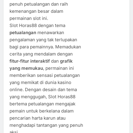
penuh petualangan dan raih
kemenangan besar dalam
permainan slot ini.
Slot Horas88 dengan tema
petualangan
menawarkan
pengalaman yang tak terlupakan
bagi para pemainnya. Memadukan
cerita yang mendalam dengan
fitur-fitur interaktif
dan
grafik
yang memukau
, permainan ini
memberikan sensasi petualangan
yang memikat di dunia kasino
online. Dengan desain dan tema
yang menggugah, Slot Horas88
bertema petualangan mengajak
pemain untuk berkelana dalam
pencarian harta karun atau
menghadapi tantangan yang penuh
aksi.