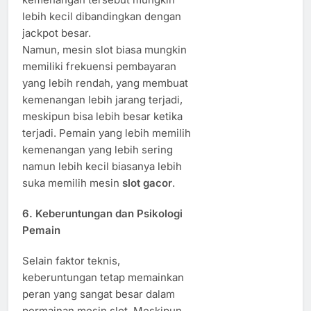
lebih kecil dibandingkan dengan
jackpot besar.
Namun, mesin slot biasa mungkin
memiliki frekuensi pembayaran
yang lebih rendah, yang membuat
kemenangan lebih jarang terjadi,
meskipun bisa lebih besar ketika
terjadi. Pemain yang lebih memilih
kemenangan yang lebih sering
namun lebih kecil biasanya lebih
suka memilih mesin
slot gacor
.
6.
Keberuntungan dan Psikologi
Pemain
Selain faktor teknis,
keberuntungan tetap memainkan
peran yang sangat besar dalam
permainan mesin slot. Meskipun