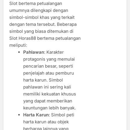
Slot bertema petualangan
umumnya dilengkapi dengan
simbol-simbol khas yang terkait
dengan tema tersebut. Beberapa
simbol yang biasa ditemukan di
Slot Horas88 bertema petualangan
meliputi:
Pahlawan
: Karakter
protagonis yang memulai
pencarian besar, seperti
penjelajah atau pemburu
harta karun. Simbol
pahlawan ini sering kali
memiliki kekuatan khusus
yang dapat memberikan
keuntungan lebih banyak.
Harta Karun
: Simbol peti
harta karun atau objek
berharga lainnya yang