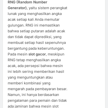
RNG (Random Number
Generator)
, yaitu sistem perangkat
lunak yang menghasilkan angka
acak setiap kali Anda memutar
gulungan. RNG ini memastikan
bahwa setiap putaran adalah acak
dan tidak dapat diprediksi, yang
membuat setiap hasil sepenuhnya
bergantung pada keberuntungan.
Pada mesin
slot gacor
, meskipun
RNG tetap menghasilkan angka
acak, ada persepsi bahwa mesin
ini lebih sering memberikan hasil
yang menguntungkan atau
memberi kombinasi yang
mengarah pada pembayaran besar.
Namun, ini hanya berdasarkan
pengalaman para pemain dan tidak
ada jaminan bahwa mesin slot