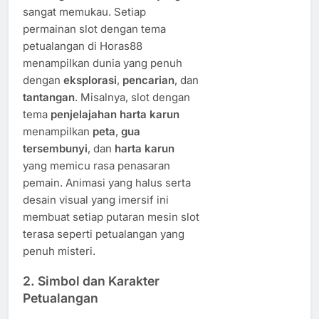
sangat memukau. Setiap
permainan slot dengan tema
petualangan di Horas88
menampilkan dunia yang penuh
dengan
eksplorasi
,
pencarian
, dan
tantangan
. Misalnya, slot dengan
tema
penjelajahan harta karun
menampilkan
peta
,
gua
tersembunyi
, dan
harta karun
yang memicu rasa penasaran
pemain. Animasi yang halus serta
desain visual yang imersif ini
membuat setiap putaran mesin slot
terasa seperti petualangan yang
penuh misteri.
2.
Simbol dan Karakter
Petualangan