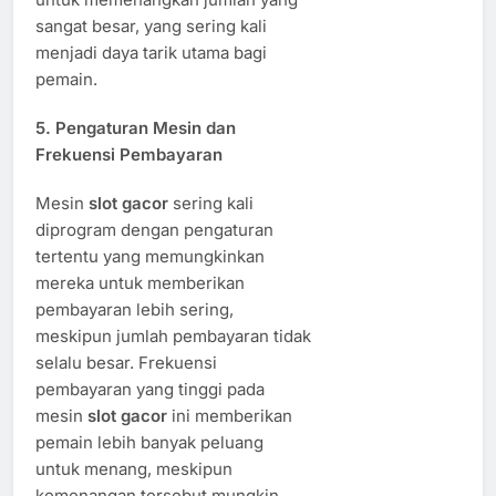
sangat besar, yang sering kali
menjadi daya tarik utama bagi
pemain.
5.
Pengaturan Mesin dan
Frekuensi Pembayaran
Mesin
slot gacor
sering kali
diprogram dengan pengaturan
tertentu yang memungkinkan
mereka untuk memberikan
pembayaran lebih sering,
meskipun jumlah pembayaran tidak
selalu besar. Frekuensi
pembayaran yang tinggi pada
mesin
slot gacor
ini memberikan
pemain lebih banyak peluang
untuk menang, meskipun
kemenangan tersebut mungkin