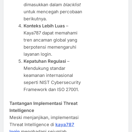
dimasukkan dalam
blacklist
untuk mencegah percobaan
berikutnya.
Konteks Lebih Luas
–
Kaya787 dapat memahami
tren ancaman global yang
berpotensi memengaruhi
layanan login.
Kepatuhan Regulasi
–
Mendukung standar
keamanan internasional
seperti NIST Cybersecurity
Framework dan ISO 27001.
Tantangan Implementasi Threat
Intelligence
Meski menjanjikan, implementasi
Threat Intelligence di
kaya787
login
menghadapi sejumlah