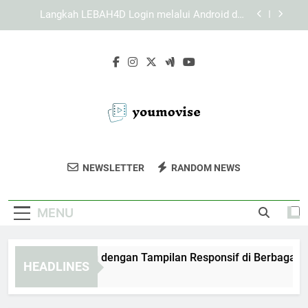
Skip
Cara Mengatasi Login KAYA787 yang Keluar
to
Secara Otomatis
content
Cara Mengatasi CAPTCHA yang Tidak Muncul
pada Halaman KAYA787 Login
EDWINSLOT Login dengan Tampilan Responsif di
Berbagai Perangkat
Langkah LEBAH4D Login melalui Android dan
iPhone secara Praktis dan Aman
Cara Mengatasi Login KAYA787 yang Keluar
Secara Otomatis
You Movise
Temukan Film Terbaru Dan Berbagai Konten
Cara Mengatasi CAPTCHA yang Tidak Muncul
NEWSLETTER
RANDOM NEWS
pada Halaman KAYA787 Login
Hiburan Di You Movise. Tempatnya Untuk
Hiburan Berkualitas.
MENU
WINSLOT Login dengan Tampilan Responsif di Berbagai Pera
HEADLINES
Weeks Ago