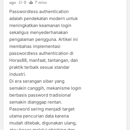
ago
0
7 mins
Passwordless authentication
adalah pendekatan modern untuk
meningkatkan keamanan login
sekaligus menyederhanakan
pengalaman pengguna. Artikel ini
membahas implementasi
passwordless authentication di
Horas88, manfaat, tantangan, dan
praktik terbaik sesuai standar
industri.
Di era serangan siber yang
semakin canggih, mekanisme login
berbasis password tradisional
semakin dianggap rentan.
Password sering menjadi target
utama pencurian data karena
mudah ditebak, digunakan ulang,
atau bocor melalui phishing dan