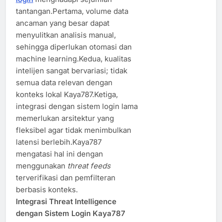
tantangan.Pertama, volume data
ancaman yang besar dapat
menyulitkan analisis manual,
sehingga diperlukan otomasi dan
machine learning.Kedua, kualitas
intelijen sangat bervariasi; tidak
semua data relevan dengan
konteks lokal Kaya787.Ketiga,
integrasi dengan sistem login lama
memerlukan arsitektur yang
fleksibel agar tidak menimbulkan
latensi berlebih.Kaya787
mengatasi hal ini dengan
menggunakan
threat feeds
terverifikasi dan pemfilteran
berbasis konteks.
Integrasi Threat Intelligence
dengan Sistem Login Kaya787