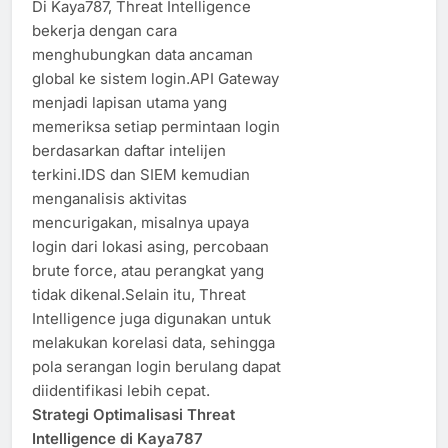
Di Kaya787, Threat Intelligence
bekerja dengan cara
menghubungkan data ancaman
global ke sistem login.API Gateway
menjadi lapisan utama yang
memeriksa setiap permintaan login
berdasarkan daftar intelijen
terkini.IDS dan SIEM kemudian
menganalisis aktivitas
mencurigakan, misalnya upaya
login dari lokasi asing, percobaan
brute force, atau perangkat yang
tidak dikenal.Selain itu, Threat
Intelligence juga digunakan untuk
melakukan korelasi data, sehingga
pola serangan login berulang dapat
diidentifikasi lebih cepat.
Strategi Optimalisasi Threat
Intelligence di Kaya787