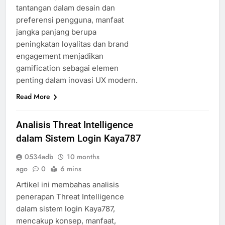
tantangan dalam desain dan
preferensi pengguna, manfaat
jangka panjang berupa
peningkatan loyalitas dan brand
engagement menjadikan
gamification sebagai elemen
penting dalam inovasi UX modern.
Read More
Analisis Threat Intelligence
dalam Sistem Login Kaya787
0534adb
10 months
ago
0
6 mins
Artikel ini membahas analisis
penerapan Threat Intelligence
dalam sistem login Kaya787,
mencakup konsep, manfaat,