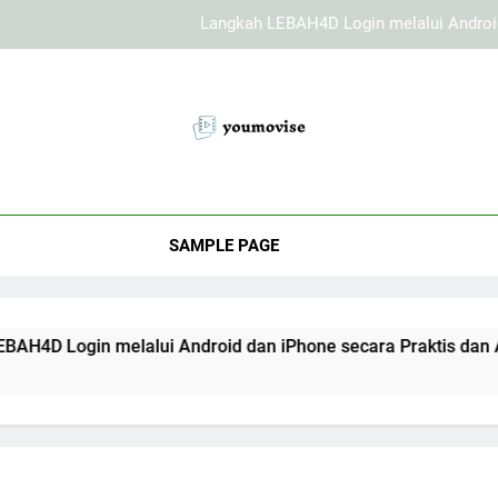
Langkah LEBAH4D Login melalui Androi
Cara Mengatasi Login
Cara Mengatasi CAPTCHA yang Tidak
EDWINSLOT Login dengan Tampi
 Movise
ilm Terbaru Dan Berbagai Konten Hiburan Di You Movise. Temp
Langkah LEBAH4D Login melalui Androi
SAMPLE PAGE
Cara Mengatasi Login
Cara Mengatasi CAPTCHA yang Tidak
 melalui Android dan iPhone secara Praktis dan Aman