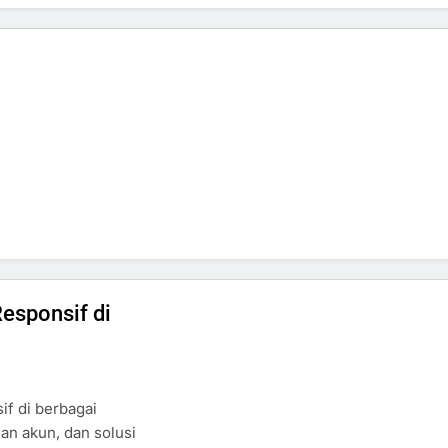
esponsif di
if di berbagai
n akun, dan solusi