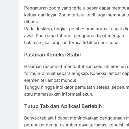
Pengaturan zoom yang terlalu besar dapat membua
keluar dari layar. Zoom terlalu kecil juga membuat t
dibaca.
Pada desktop, tingkat pembesaran normal dapat dig
awal. Pada smartphone, pengguna dapat mengatur
halaman jika tampilan terasa tidak proporsional.
Pastikan Koneksi Stabil
Halaman responsif membutuhkan seluruh elemen de
formulir dimuat secara lengkap. Koneksi lambat d
elemen terlambat muncul.
Tunggu hingga indikator pemuatan selesai sebelu
atau memasukkan informasi akun.
Tutup Tab dan Aplikasi Berlebih
Banyak tab aktif dapat meningkatkan penggunaan 
perangkat dengan sumber daya terbatas, kondisi i