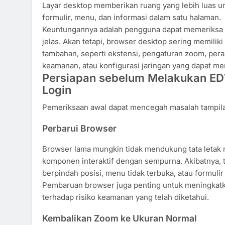
Layar desktop memberikan ruang yang lebih luas 
formulir, menu, dan informasi dalam satu halaman.
Keuntungannya adalah pengguna dapat memeriksa 
jelas. Akan tetapi, browser desktop sering memiliki
tambahan, seperti ekstensi, pengaturan zoom, pera
keamanan, atau konfigurasi jaringan yang dapat m
Persiapan sebelum Melakukan E
Login
Pemeriksaan awal dapat mencegah masalah tampilan
Perbarui Browser
Browser lama mungkin tidak mendukung tata letak 
komponen interaktif dengan sempurna. Akibatnya, 
berpindah posisi, menu tidak terbuka, atau formulir 
Pembaruan browser juga penting untuk meningkat
terhadap risiko keamanan yang telah diketahui.
Kembalikan Zoom ke Ukuran Normal