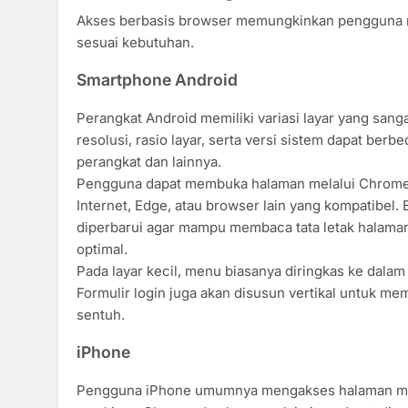
Akses berbasis browser memungkinkan pengguna 
sesuai kebutuhan.
Smartphone Android
Perangkat Android memiliki variasi layar yang sanga
resolusi, rasio layar, serta versi sistem dapat berbe
perangkat dan lainnya.
Pengguna dapat membuka halaman melalui Chrome
Internet, Edge, atau browser lain yang kompatibel.
diperbarui agar mampu membaca tata letak halama
optimal.
Pada layar kecil, menu biasanya diringkas ke dalam 
Formulir login juga akan disusun vertikal untuk me
sentuh.
iPhone
Pengguna iPhone umumnya mengakses halaman mel