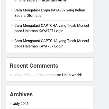
iPhone secara Praktis dan Aman
Cara Mengatasi Login KAYA787 yang Keluar
Secara Otomatis
Cara Mengatasi CAPTCHA yang Tidak Muncul
pada Halaman KAYA787 Login
Cara Mengatasi CAPTCHA yang Tidak Muncul
pada Halaman KAYA787 Login
Recent Comments
A WordPress Commenter
on
Hello world!
Archives
July 2026