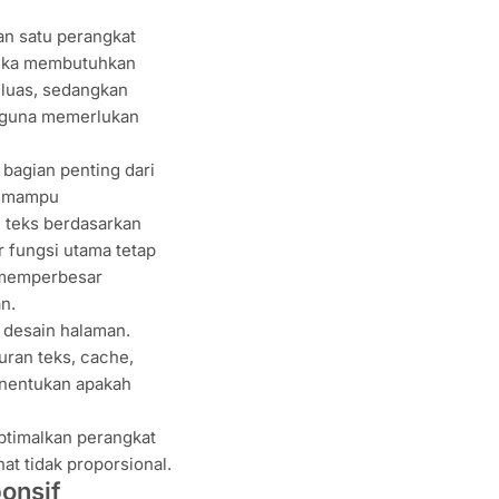
an satu perangkat
tika membutuhkan
ih luas, sedangkan
ngguna memerlukan
 bagian penting dari
f mampu
 teks berdasarkan
r fungsi utama tetap
 memperbesar
n.
h desain halaman.
uran teks, cache,
enentukan apakah
ptimalkan perangkat
at tidak proporsional.
onsif