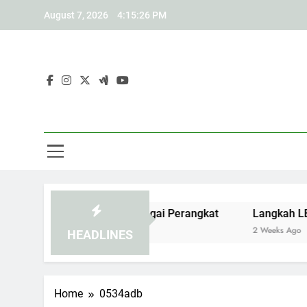
Skip
August 7, 2026
4:15:27 PM
to
content
You
Temukan F
esponsif di Berbagai Perangkat
Langkah LEBAH4D Login
2 Weeks Ago
HEADLINES
Home
0534adb