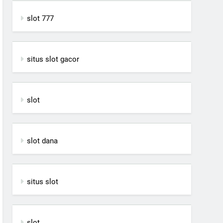
slot 777
situs slot gacor
slot
slot dana
situs slot
slot