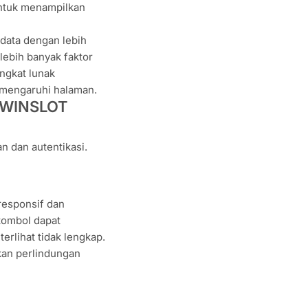
untuk menampilkan
data dengan lebih
 lebih banyak faktor
ngkat lunak
emengaruhi halaman.
DWINSLOT
 dan autentikasi.
responsif dan
tombol dapat
terlihat tidak lengkap.
kan perlindungan