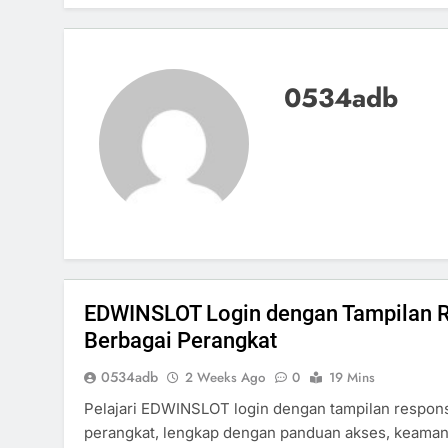
0534adb
EDWINSLOT Login dengan Tampilan R
Berbagai Perangkat
0534adb
2 Weeks Ago
0
19 Mins
Pelajari EDWINSLOT login dengan tampilan respons
perangkat, lengkap dengan panduan akses, keamana