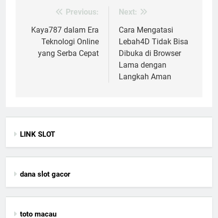
Previous:
Next:
Post
navigation
Kaya787 dalam Era
Cara Mengatasi
Teknologi Online
Lebah4D Tidak Bisa
yang Serba Cepat
Dibuka di Browser
Lama dengan
Langkah Aman
LINK SLOT
dana slot gacor
toto macau