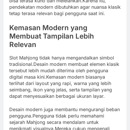
bisa terasa kuno dan melelahkan.Karena itu,
pendekatan modern dibutuhkan agar nuansa klasik
tetap terasa relevan bagi pengguna saat ini.
Kemasan Modern yang
Membuat Tampilan Lebih
Relevan
Slot Mahjong tidak hanya mengandalkan simbol
tradisional.Desain modern membuat elemen klasik
tersebut lebih mudah diterima oleh pengguna
digital masa kini.Kemasan modern biasanya
terlihat dari layout yang rapi, warna yang lebih
seimbang, ikon yang jelas, serta tampilan yang
dapat menyesuaikan berbagai ukuran layar.
Desain modern juga membantu mengurangi beban
pengguna.Pengguna tidak perlu memahami
sejarah Mahjong secara mendalam untuk
menikmati visualnya.Mereka cukup mengenali