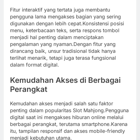
Fitur interaktif yang tertata juga membantu
pengguna lama mengakses bagian yang sering
digunakan dengan lebih cepat.Konsistensi posisi
menu, keterbacaan teks, serta respons tombol
menjadi hal penting dalam menciptakan
pengalaman yang nyaman.Dengan fitur yang
dirancang baik, unsur tradisional tidak hanya
terlihat menarik, tetapi juga terasa fungsional
dalam format digital.
Kemudahan Akses di Berbagai
Perangkat
Kemudahan akses menjadi salah satu faktor
penting dalam popularitas Slot Mahjong.Pengguna
digital saat ini mengakses hiburan online melalui
berbagai perangkat, terutama smartphone.Karena
itu, tampilan responsif dan akses mobile-friendly
menjadi kebutuhan utama.