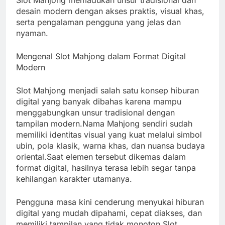
Slot Mahjong memadukan unsur tradisional dan
desain modern dengan akses praktis, visual khas,
serta pengalaman pengguna yang jelas dan
nyaman.
Mengenal Slot Mahjong dalam Format Digital
Modern
Slot Mahjong menjadi salah satu konsep hiburan
digital yang banyak dibahas karena mampu
menggabungkan unsur tradisional dengan
tampilan modern.Nama Mahjong sendiri sudah
memiliki identitas visual yang kuat melalui simbol
ubin, pola klasik, warna khas, dan nuansa budaya
oriental.Saat elemen tersebut dikemas dalam
format digital, hasilnya terasa lebih segar tanpa
kehilangan karakter utamanya.
Pengguna masa kini cenderung menyukai hiburan
digital yang mudah dipahami, cepat diakses, dan
memiliki tampilan yang tidak monoton.Slot