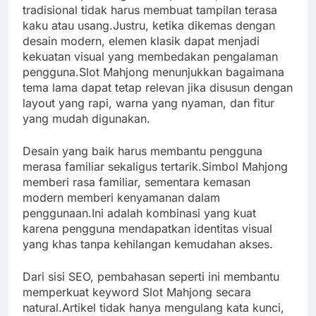
tradisional tidak harus membuat tampilan terasa
kaku atau usang.Justru, ketika dikemas dengan
desain modern, elemen klasik dapat menjadi
kekuatan visual yang membedakan pengalaman
pengguna.Slot Mahjong menunjukkan bagaimana
tema lama dapat tetap relevan jika disusun dengan
layout yang rapi, warna yang nyaman, dan fitur
yang mudah digunakan.
Desain yang baik harus membantu pengguna
merasa familiar sekaligus tertarik.Simbol Mahjong
memberi rasa familiar, sementara kemasan
modern memberi kenyamanan dalam
penggunaan.Ini adalah kombinasi yang kuat
karena pengguna mendapatkan identitas visual
yang khas tanpa kehilangan kemudahan akses.
Dari sisi SEO, pembahasan seperti ini membantu
memperkuat keyword Slot Mahjong secara
natural.Artikel tidak hanya mengulang kata kunci,