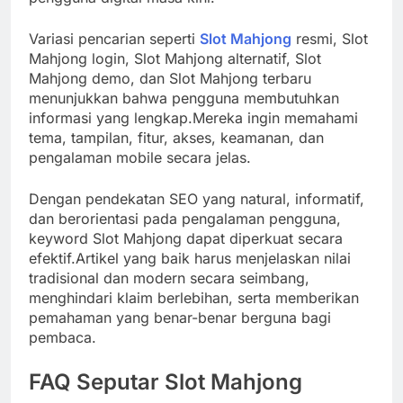
Variasi pencarian seperti
Slot Mahjong
resmi, Slot
Mahjong login, Slot Mahjong alternatif, Slot
Mahjong demo, dan Slot Mahjong terbaru
menunjukkan bahwa pengguna membutuhkan
informasi yang lengkap.Mereka ingin memahami
tema, tampilan, fitur, akses, keamanan, dan
pengalaman mobile secara jelas.
Dengan pendekatan SEO yang natural, informatif,
dan berorientasi pada pengalaman pengguna,
keyword Slot Mahjong dapat diperkuat secara
efektif.Artikel yang baik harus menjelaskan nilai
tradisional dan modern secara seimbang,
menghindari klaim berlebihan, serta memberikan
pemahaman yang benar-benar berguna bagi
pembaca.
FAQ Seputar Slot Mahjong