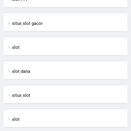
situs slot gacor
slot
slot dana
situs slot
slot