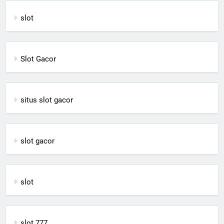
slot
Slot Gacor
situs slot gacor
slot gacor
slot
slot 777