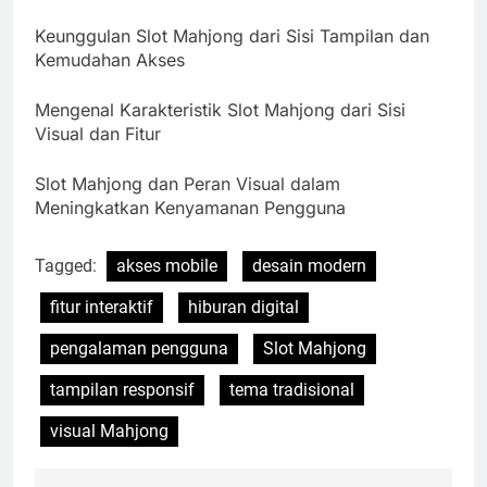
Keunggulan Slot Mahjong dari Sisi Tampilan dan
Kemudahan Akses
Mengenal Karakteristik Slot Mahjong dari Sisi
Visual dan Fitur
Slot Mahjong dan Peran Visual dalam
Meningkatkan Kenyamanan Pengguna
Tagged:
akses mobile
desain modern
fitur interaktif
hiburan digital
pengalaman pengguna
Slot Mahjong
tampilan responsif
tema tradisional
visual Mahjong