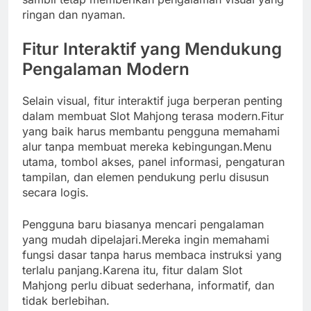
ringan dan nyaman.
Fitur Interaktif yang Mendukung
Pengalaman Modern
Selain visual, fitur interaktif juga berperan penting
dalam membuat Slot Mahjong terasa modern.Fitur
yang baik harus membantu pengguna memahami
alur tanpa membuat mereka kebingungan.Menu
utama, tombol akses, panel informasi, pengaturan
tampilan, dan elemen pendukung perlu disusun
secara logis.
Pengguna baru biasanya mencari pengalaman
yang mudah dipelajari.Mereka ingin memahami
fungsi dasar tanpa harus membaca instruksi yang
terlalu panjang.Karena itu, fitur dalam Slot
Mahjong perlu dibuat sederhana, informatif, dan
tidak berlebihan.