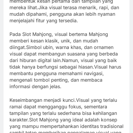
membentuk kesan pertama dari tampilan yang
mereka lihat.Jika visual terasa menarik, rapi, dan
mudah dipahami, pengguna akan lebih nyaman
menjelajahi fitur yang tersedia.
Pada Slot Mahjong, visual bertema Mahjong
memberi kesan klasik, unik, dan mudah
diingat.Simbol ubin, warna khas, dan ornamen
visual dapat membangun suasana yang berbeda
dari hiburan digital lain.Namun, visual yang baik
tidak hanya berfungsi sebagai hiasan.Visual harus
membantu pengguna memahami navigasi,
mengenali tombol penting, dan membaca
informasi dengan jelas.
Keseimbangan menjadi kunci.Visual yang terlalu
ramai dapat mengganggu fokus, sementara
tampilan yang terlalu sederhana bisa kehilangan
karakter.Slot Mahjong yang ideal adalah konsep
yang mampu mempertahankan identitas tradisional
sambil tetap memberikan pengalaman visual yang