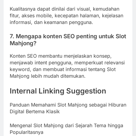
Kualitasnya dapat dinilai dari visual, kemudahan
fitur, akses mobile, kecepatan halaman, kejelasan
informasi, dan keamanan pengguna.
7. Mengapa konten SEO penting untuk Slot
Mahjong?
Konten SEO membantu menjelaskan konsep,
menjawab intent pengguna, memperkuat relevansi
keyword, dan membuat informasi tentang Slot
Mahjong lebih mudah ditemukan.
Internal Linking Suggestion
Panduan Memahami Slot Mahjong sebagai Hiburan
Digital Bertema Klasik
Mengenal Slot Mahjong dari Sejarah Tema hingga
Popularitasnya