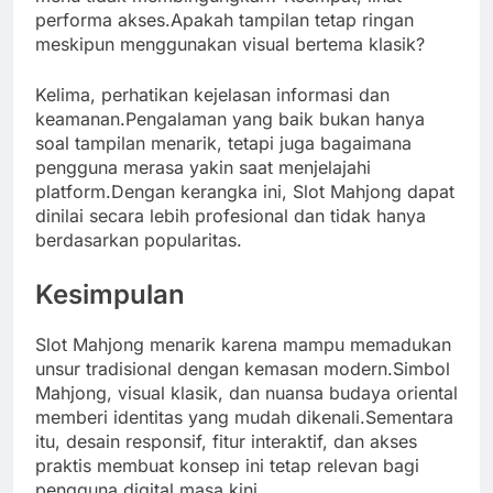
performa akses.Apakah tampilan tetap ringan
meskipun menggunakan visual bertema klasik?
Kelima, perhatikan kejelasan informasi dan
keamanan.Pengalaman yang baik bukan hanya
soal tampilan menarik, tetapi juga bagaimana
pengguna merasa yakin saat menjelajahi
platform.Dengan kerangka ini, Slot Mahjong dapat
dinilai secara lebih profesional dan tidak hanya
berdasarkan popularitas.
Kesimpulan
Slot Mahjong menarik karena mampu memadukan
unsur tradisional dengan kemasan modern.Simbol
Mahjong, visual klasik, dan nuansa budaya oriental
memberi identitas yang mudah dikenali.Sementara
itu, desain responsif, fitur interaktif, dan akses
praktis membuat konsep ini tetap relevan bagi
pengguna digital masa kini.