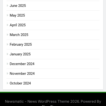
June 2025
May 2025
April 2025
March 2025
February 2025
January 2025
December 2024
November 2024
October 2024
Newsmatic - News WordPress Theme 2026. Powered By