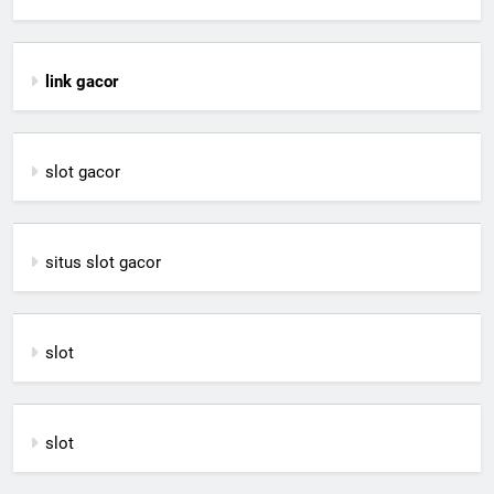
link gacor
slot gacor
situs slot gacor
slot
slot