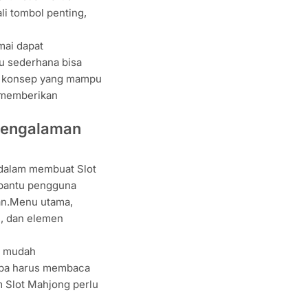
 tombol penting,
mai dapat
u sederhana bisa
ah konsep yang mampu
p memberikan
 Pengalaman
g dalam membuat Slot
mbantu pengguna
an.Menu utama,
n, dan elemen
g mudah
anpa harus membaca
am Slot Mahjong perlu