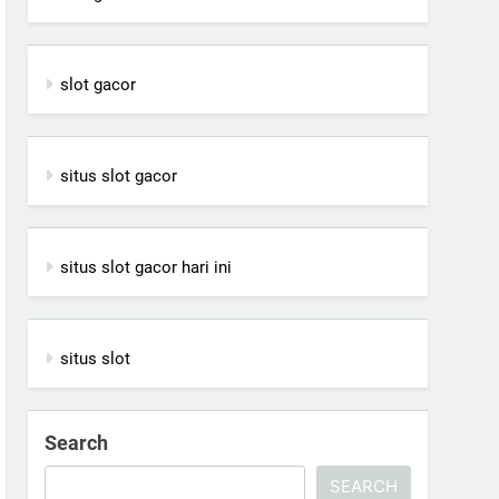
slot gacor
situs slot gacor
situs slot gacor hari ini
situs slot
Search
SEARCH