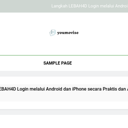
Langkah LEBAH4D Login melalui Androi
Cara Mengatasi Login
Cara Mengatasi CAPTCHA yang Tidak
EDWINSLOT Login dengan Tampi
 Movise
ilm Terbaru Dan Berbagai Konten Hiburan Di You Movise. Temp
Langkah LEBAH4D Login melalui Androi
SAMPLE PAGE
Cara Mengatasi Login
Cara Mengatasi CAPTCHA yang Tidak
 melalui Android dan iPhone secara Praktis dan Aman