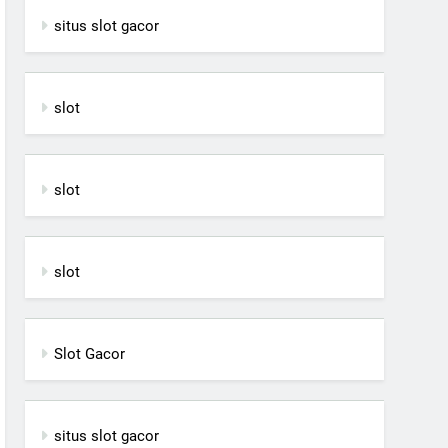
situs slot gacor
slot
slot
slot
Slot Gacor
situs slot gacor