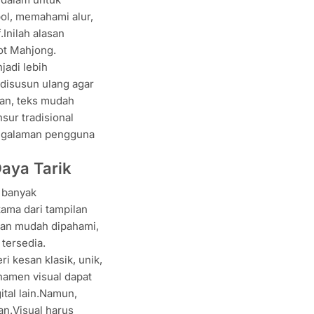
ol, memahami alur,
.Inilah alasan
ot Mahjong.
adi lebih
 disusun ulang agar
an, teks mudah
sur tradisional
engalaman pengguna
aya Tarik
g banyak
ama dari tampilan
 dan mudah dipahami,
tersedia.
 kesan klasik, unik,
namen visual dapat
tal lain.Namun,
an.Visual harus