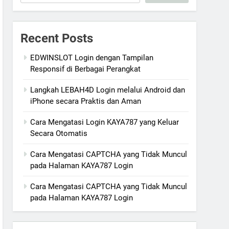
Recent Posts
EDWINSLOT Login dengan Tampilan
Responsif di Berbagai Perangkat
Langkah LEBAH4D Login melalui Android dan
iPhone secara Praktis dan Aman
Cara Mengatasi Login KAYA787 yang Keluar
Secara Otomatis
Cara Mengatasi CAPTCHA yang Tidak Muncul
pada Halaman KAYA787 Login
Cara Mengatasi CAPTCHA yang Tidak Muncul
pada Halaman KAYA787 Login