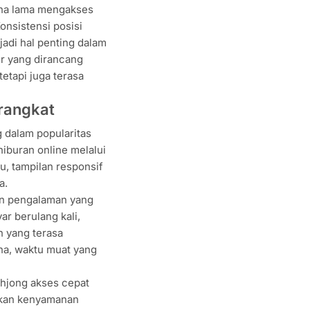
guna lama mengakses
onsistensi posisi
adi hal penting dalam
r yang dirancang
tetapi juga terasa
rangkat
 dalam popularitas
hiburan online melalui
u, tampilan responsif
a.
an pengalaman yang
ar berulang kali,
 yang terasa
na, waktu muat yang
ahjong akses cepat
kan kenyamanan