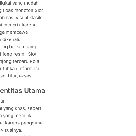
igital yang mudah
g tidak monoton.Slot
inasi visual klasik
ni menarik karena
juga membawa
 dikenali.
ering berkembang
hjong resmi, Slot
ahjong terbaru.Pola
utuhkan informasi
n, fitur, akses,
dentitas Utama
sur
l yang khas, seperti
n yang memiliki
uat karena pengguna
visualnya.