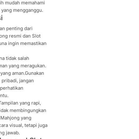
lebih mudah memahami
is yang mengganggu.
i
an penting dari
ong resmi dan Slot
na ingin memastikan
a tidak salah
man yang meragukan.
l yang aman.Gunakan
 pribadi, jangan
 perhatikan
ntu.
ampilan yang rapi,
 tidak membingungkan
t Mahjong yang
ra visual, tetapi juga
g jawab.