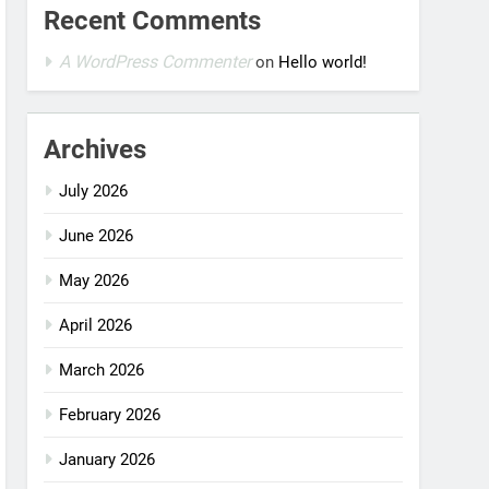
Recent Comments
A WordPress Commenter
on
Hello world!
Archives
July 2026
June 2026
May 2026
April 2026
March 2026
February 2026
January 2026