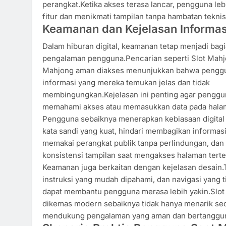
perangkat.Ketika akses terasa lancar, pengguna 
fitur dan menikmati tampilan tanpa hambatan tekn
Keamanan dan Kejelasan Informas
Dalam hiburan digital, keamanan tetap menjadi bagi
pengalaman pengguna.Pencarian seperti Slot Mahj
Mahjong aman diakses menunjukkan bahwa penggu
informasi yang mereka temukan jelas dan tidak
membingungkan.Kejelasan ini penting agar penggun
memahami akses atau memasukkan data pada hala
Pengguna sebaiknya menerapkan kebiasaan digita
kata sandi yang kuat, hindari membagikan informasi
memakai perangkat publik tanpa perlindungan, dan
konsistensi tampilan saat mengakses halaman terte
Keamanan juga berkaitan dengan kejelasan desain.T
instruksi yang mudah dipahami, dan navigasi yang
dapat membantu pengguna merasa lebih yakin.Slo
dikemas modern sebaiknya tidak hanya menarik seca
mendukung pengalaman yang aman dan bertanggun