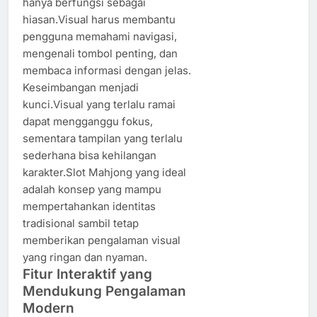
hanya berfungsi sebagai
hiasan.Visual harus membantu
pengguna memahami navigasi,
mengenali tombol penting, dan
membaca informasi dengan jelas.
Keseimbangan menjadi
kunci.Visual yang terlalu ramai
dapat mengganggu fokus,
sementara tampilan yang terlalu
sederhana bisa kehilangan
karakter.Slot Mahjong yang ideal
adalah konsep yang mampu
mempertahankan identitas
tradisional sambil tetap
memberikan pengalaman visual
yang ringan dan nyaman.
Fitur Interaktif yang
Mendukung Pengalaman
Modern