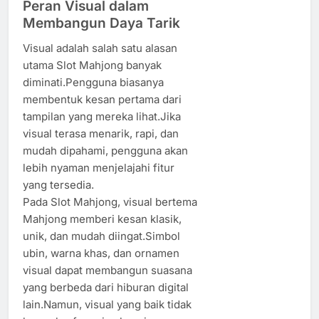
Peran Visual dalam
Membangun Daya Tarik
Visual adalah salah satu alasan
utama Slot Mahjong banyak
diminati.Pengguna biasanya
membentuk kesan pertama dari
tampilan yang mereka lihat.Jika
visual terasa menarik, rapi, dan
mudah dipahami, pengguna akan
lebih nyaman menjelajahi fitur
yang tersedia.
Pada Slot Mahjong, visual bertema
Mahjong memberi kesan klasik,
unik, dan mudah diingat.Simbol
ubin, warna khas, dan ornamen
visual dapat membangun suasana
yang berbeda dari hiburan digital
lain.Namun, visual yang baik tidak