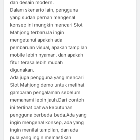
dan desain modern.
Dalam skenario lain, pengguna
yang sudah pernah mengenal
konsep ini mungkin mencari Slot
Mahjong terbaru.Ia ingin
mengetahui apakah ada
pembaruan visual, apakah tampilan
mobile lebih nyaman, dan apakah
fitur terasa lebih mudah
digunakan.
Ada juga pengguna yang mencari
Slot Mahjong demo untuk melihat
gambaran pengalaman sebelum
memahami lebih jauh.Dari contoh
ini terlihat bahwa kebutuhan
pengguna berbeda-beda.Ada yang
ingin mengenal konsep, ada yang
ingin menilai tampilan, dan ada
pula yang ingin memastikan