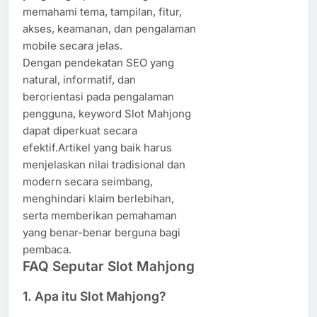
memahami tema, tampilan, fitur,
akses, keamanan, dan pengalaman
mobile secara jelas.
Dengan pendekatan SEO yang
natural, informatif, dan
berorientasi pada pengalaman
pengguna, keyword Slot Mahjong
dapat diperkuat secara
efektif.Artikel yang baik harus
menjelaskan nilai tradisional dan
modern secara seimbang,
menghindari klaim berlebihan,
serta memberikan pemahaman
yang benar-benar berguna bagi
pembaca.
FAQ Seputar Slot Mahjong
1. Apa itu Slot Mahjong?