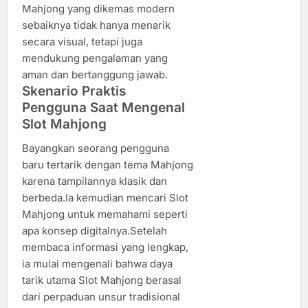
Mahjong yang dikemas modern
sebaiknya tidak hanya menarik
secara visual, tetapi juga
mendukung pengalaman yang
aman dan bertanggung jawab.
Skenario Praktis
Pengguna Saat Mengenal
Slot Mahjong
Bayangkan seorang pengguna
baru tertarik dengan tema Mahjong
karena tampilannya klasik dan
berbeda.Ia kemudian mencari Slot
Mahjong untuk memahami seperti
apa konsep digitalnya.Setelah
membaca informasi yang lengkap,
ia mulai mengenali bahwa daya
tarik utama Slot Mahjong berasal
dari perpaduan unsur tradisional