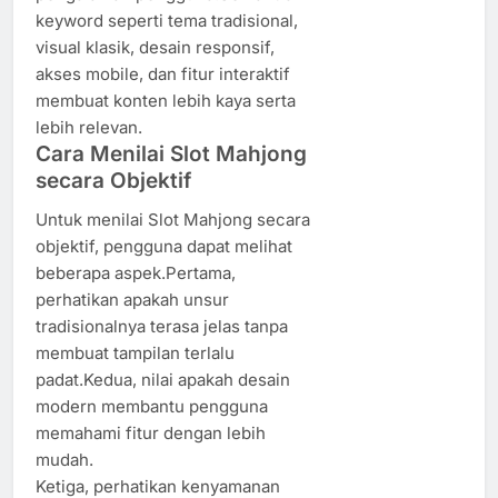
keyword seperti tema tradisional,
visual klasik, desain responsif,
akses mobile, dan fitur interaktif
membuat konten lebih kaya serta
lebih relevan.
Cara Menilai Slot Mahjong
secara Objektif
Untuk menilai Slot Mahjong secara
objektif, pengguna dapat melihat
beberapa aspek.Pertama,
perhatikan apakah unsur
tradisionalnya terasa jelas tanpa
membuat tampilan terlalu
padat.Kedua, nilai apakah desain
modern membantu pengguna
memahami fitur dengan lebih
mudah.
Ketiga, perhatikan kenyamanan