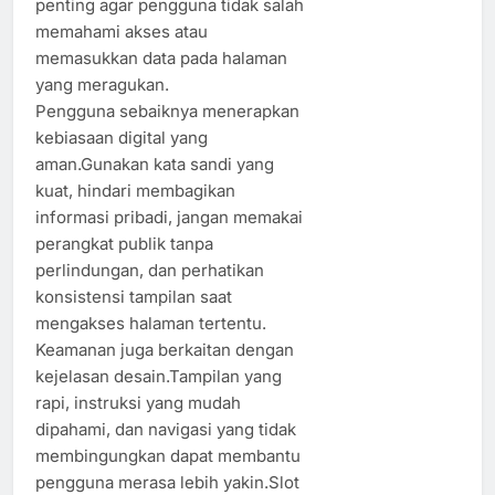
penting agar pengguna tidak salah
memahami akses atau
memasukkan data pada halaman
yang meragukan.
Pengguna sebaiknya menerapkan
kebiasaan digital yang
aman.Gunakan kata sandi yang
kuat, hindari membagikan
informasi pribadi, jangan memakai
perangkat publik tanpa
perlindungan, dan perhatikan
konsistensi tampilan saat
mengakses halaman tertentu.
Keamanan juga berkaitan dengan
kejelasan desain.Tampilan yang
rapi, instruksi yang mudah
dipahami, dan navigasi yang tidak
membingungkan dapat membantu
pengguna merasa lebih yakin.Slot