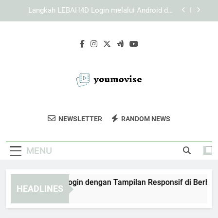
Skip
Langkah LEBAH4D Login melalui Android dan
to
iPhone secara Praktis dan Aman
content
Cara Mengatasi Login KAYA787 yang Keluar
Secara Otomatis
Cara Mengatasi CAPTCHA yang Tidak Muncul
pada Halaman KAYA787 Login
EDWINSLOT Login dengan Tampilan Responsif di
Berbagai Perangkat
Langkah LEBAH4D Login melalui Android dan
iPhone secara Praktis dan Aman
You Movise
Temukan Film Terbaru Dan Berbagai Konten
Cara Mengatasi Login KAYA787 yang Keluar
NEWSLETTER
RANDOM NEWS
Secara Otomatis
Hiburan Di You Movise. Tempatnya Untuk
Hiburan Berkualitas.
Cara Mengatasi CAPTCHA yang Tidak Muncul
pada Halaman KAYA787 Login
MENU
EDWINSLOT Login dengan Tampilan Responsif di Berbagai
HEADLINES
2 Weeks Ago