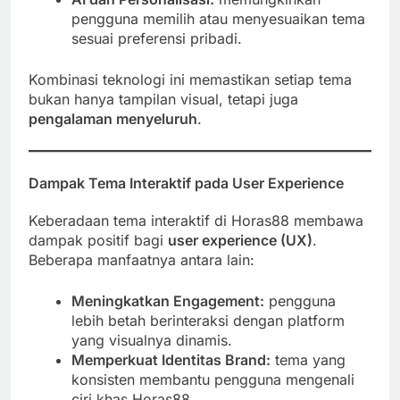
pengguna memilih atau menyesuaikan tema
sesuai preferensi pribadi.
Kombinasi teknologi ini memastikan setiap tema
bukan hanya tampilan visual, tetapi juga
pengalaman menyeluruh
.
Dampak Tema Interaktif pada User Experience
Keberadaan tema interaktif di Horas88 membawa
dampak positif bagi
user experience (UX)
.
Beberapa manfaatnya antara lain:
Meningkatkan Engagement:
pengguna
lebih betah berinteraksi dengan platform
yang visualnya dinamis.
Memperkuat Identitas Brand:
tema yang
konsisten membantu pengguna mengenali
ciri khas Horas88.