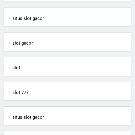
situs slot gacor
slot gacor
slot
slot 777
situs slot gacor