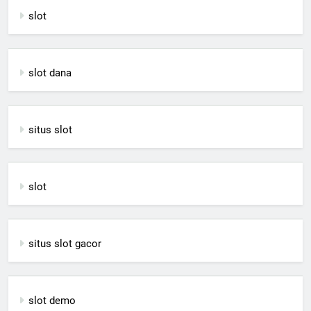
slot
slot dana
situs slot
slot
situs slot gacor
slot demo