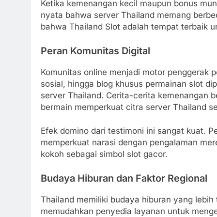
Ketika kemenangan kecil maupun bonus munc
nyata bahwa server Thailand memang berbeda.
bahwa Thailand Slot adalah tempat terbaik un
Peran Komunitas Digital
Komunitas online menjadi motor penggerak po
sosial, hingga blog khusus permainan slot di
server Thailand. Cerita-cerita kemenangan b
bermain memperkuat citra server Thailand se
Efek domino dari testimoni ini sangat kuat. 
memperkuat narasi dengan pengalaman mereka
kokoh sebagai simbol slot gacor.
Budaya Hiburan dan Faktor Regional
Thailand memiliki budaya hiburan yang lebih 
memudahkan penyedia layanan untuk mengem