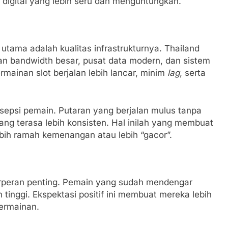
 digital yang lebih seru dan menguntungkan.
 utama adalah kualitas infrastrukturnya. Thailand
gan bandwidth besar, pusat data modern, dan sistem
ainan slot berjalan lebih lancar, minim
lag
, serta
rsepsi pemain. Putaran yang berjalan mulus tanpa
g terasa lebih konsisten. Hal inilah yang membuat
ih ramah kemenangan atau lebih “gacor”.
 berperan penting. Pemain yang sudah mendengar
tinggi. Ekspektasi positif ini membuat mereka lebih
permainan.