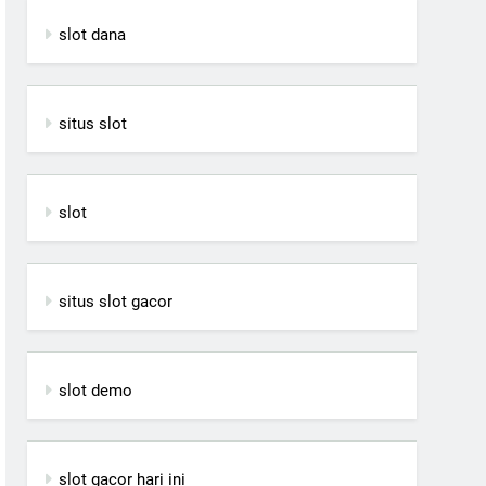
slot dana
situs slot
slot
situs slot gacor
slot demo
slot gacor hari ini