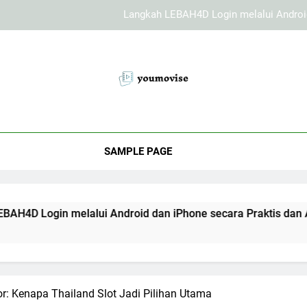
Langkah LEBAH4D Login melalui Androi
Cara Mengatasi Login
Cara Mengatasi CAPTCHA yang Tidak
EDWINSLOT Login dengan Tampi
 Movise
ilm Terbaru Dan Berbagai Konten Hiburan Di You Movise. Temp
Langkah LEBAH4D Login melalui Androi
SAMPLE PAGE
Cara Mengatasi Login
Cara Mengatasi CAPTCHA yang Tidak
n melalui Android dan iPhone secara Praktis dan Aman
or: Kenapa Thailand Slot Jadi Pilihan Utama