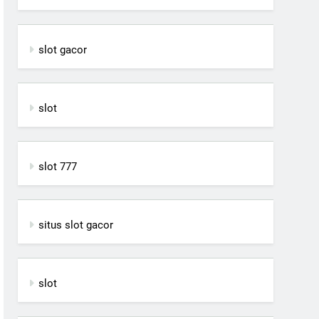
slot gacor
slot
slot 777
situs slot gacor
slot