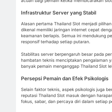
acuan bagi pemain ketika membicarakan slot
Infrastruktur Server yang Stabil
Alasan pertama Thailand Slot menjadi pilihan
dikenal memiliki jaringan internet cepat den
keamanan berlapis. Semua ini mendukung perm
responsif terhadap setiap putaran.
Stabilitas server berpengaruh besar pada pe
hambatan teknis menciptakan pengalaman yan
banyak pemain menganggap Thailand Slot leb
Persepsi Pemain dan Efek Psikologis
Selain faktor teknis, aspek psikologis juga
reputasi Thailand Slot masuk dengan harapan 
fokus, sabar, dan percaya diri dalam setiap 