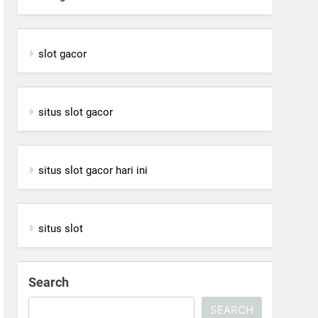
slot gacor
situs slot gacor
situs slot gacor hari ini
situs slot
Search
SEARCH