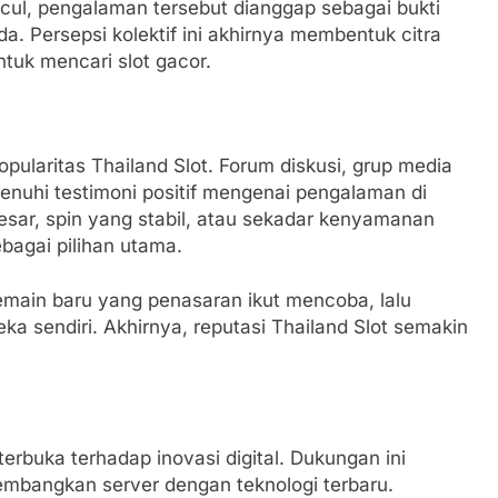
ul, pengalaman tersebut dianggap sebagai bukti
 Persepsi kolektif ini akhirnya membentuk citra
tuk mencari slot gacor.
pularitas Thailand Slot. Forum diskusi, grup media
penuhi testimoni positif mengenai pengalaman di
esar, spin yang stabil, atau sekadar kenyamanan
bagai pilihan utama.
Pemain baru yang penasaran ikut mencoba, lalu
 sendiri. Akhirnya, reputasi Thailand Slot semakin
terbuka terhadap inovasi digital. Dukungan ini
bangkan server dengan teknologi terbaru.