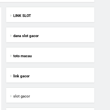
LINK SLOT
dana slot gacor
toto macau
link gacor
slot gacor