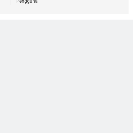
Pengguna