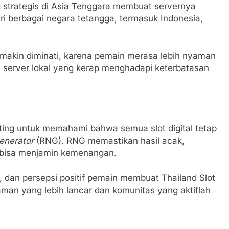
ng strategis di Asia Tenggara membuat servernya
i berbagai negara tetangga, termasuk Indonesia,
emakin diminati, karena pemain merasa lebih nyaman
n server lokal yang kerap menghadapi keterbatasan
enting untuk memahami bahwa semua slot digital tetap
nerator
(RNG). RNG memastikan hasil acak,
r bisa menjamin kemenangan.
 dan persepsi positif pemain membuat Thailand Slot
aman yang lebih lancar dan komunitas yang aktiflah