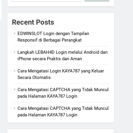
Recent Posts
EDWINSLOT Login dengan Tampilan
Responsif di Berbagai Perangkat
Langkah LEBAH4D Login melalui Android dan
iPhone secara Praktis dan Aman
Cara Mengatasi Login KAYA787 yang Keluar
Secara Otomatis
Cara Mengatasi CAPTCHA yang Tidak Muncul
pada Halaman KAYA787 Login
Cara Mengatasi CAPTCHA yang Tidak Muncul
pada Halaman KAYA787 Login