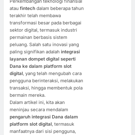
Perkembangan teknologi finansial
atau
fintech
dalam beberapa tahun
terakhir telah membawa
transformasi besar pada berbagai
sektor digital, termasuk industri
permainan berbasis sistem
peluang. Salah satu inovasi yang
paling signifikan adalah
integrasi
layanan dompet digital seperti
Dana ke dalam platform slot
digital
, yang telah mengubah cara
pengguna berinteraksi, melakukan
transaksi, hingga membentuk pola
bermain mereka.
Dalam artikel ini, kita akan
meninjau secara mendalam
pengaruh integrasi Dana dalam
platform slot digital
, termasuk
manfaatnya dari sisi pengguna,