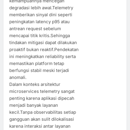
kemampuannya mencegah
degradasi lebih awal.Telemetry
memberikan sinyal dini seperti
peningkatan latency p95 atau
antrean request sebelum
mencapai titik kritis.Sehingga
tindakan mitigasi dapat dilakukan
proaktif bukan reaktif.Pendekatan
ini meningkatkan reliability serta
memastikan platform tetap
berfungsi stabil meski terjadi
anomali.
Dalam konteks arsitektur
microservices telemetry sangat
penting karena aplikasi dipecah
menjadi banyak layanan
kecil.Tanpa observabilitas setiap
gangguan akan sulit dilokalisasi
karena interaksi antar layanan