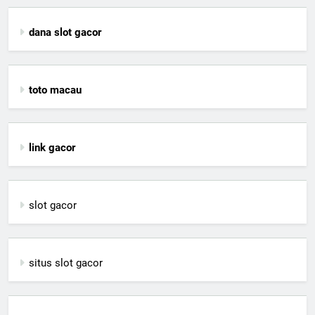
dana slot gacor
toto macau
link gacor
slot gacor
situs slot gacor