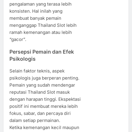
pengalaman yang terasa lebih
konsisten. Hal inilah yang
membuat banyak pemain
menganggap Thailand Slot lebih
ramah kemenangan atau lebih
“gacor”.
Persepsi Pemain dan Efek
Psikologis
Selain faktor teknis, aspek
psikologis juga berperan penting.
Pemain yang sudah mendengar
reputasi Thailand Slot masuk
dengan harapan tinggi. Ekspektasi
positif ini membuat mereka lebih
fokus, sabar, dan percaya diri
dalam setiap permainan.
Ketika kemenangan kecil maupun