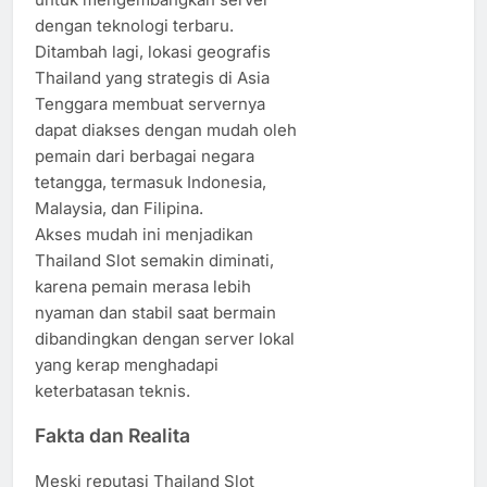
dengan teknologi terbaru.
Ditambah lagi, lokasi geografis
Thailand yang strategis di Asia
Tenggara membuat servernya
dapat diakses dengan mudah oleh
pemain dari berbagai negara
tetangga, termasuk Indonesia,
Malaysia, dan Filipina.
Akses mudah ini menjadikan
Thailand Slot semakin diminati,
karena pemain merasa lebih
nyaman dan stabil saat bermain
dibandingkan dengan server lokal
yang kerap menghadapi
keterbatasan teknis.
Fakta dan Realita
Meski reputasi Thailand Slot