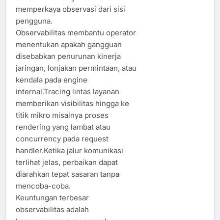
memperkaya observasi dari sisi
pengguna.
Observabilitas membantu operator
menentukan apakah gangguan
disebabkan penurunan kinerja
jaringan, lonjakan permintaan, atau
kendala pada engine
internal.Tracing lintas layanan
memberikan visibilitas hingga ke
titik mikro misalnya proses
rendering yang lambat atau
concurrency pada request
handler.Ketika jalur komunikasi
terlihat jelas, perbaikan dapat
diarahkan tepat sasaran tanpa
mencoba-coba.
Keuntungan terbesar
observabilitas adalah