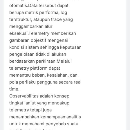
otomatis.Data tersebut dapat
berupa metrik performa, log
terstruktur, ataupun trace yang
menggambarkan alur
eksekusi.Telemetry memberikan
gambaran objektif mengenai
kondisi sistem sehingga keputusan
pengelolaan tidak dilakukan
berdasarkan perkiraan.Melalui
telemetry platform dapat
memantau beban, kesalahan, dan
pola perilaku pengguna secara real
time.
Observabilitas adalah konsep
tingkat lanjut yang mencakup
telemetry tetapi juga
menambahkan kemampuan analitis
untuk memahami penyebab suatu