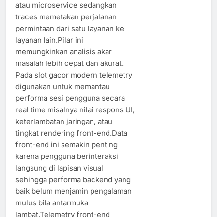
atau microservice sedangkan
traces memetakan perjalanan
permintaan dari satu layanan ke
layanan lain.Pilar ini
memungkinkan analisis akar
masalah lebih cepat dan akurat.
Pada slot gacor modern telemetry
digunakan untuk memantau
performa sesi pengguna secara
real time misalnya nilai respons UI,
keterlambatan jaringan, atau
tingkat rendering front-end.Data
front-end ini semakin penting
karena pengguna berinteraksi
langsung di lapisan visual
sehingga performa backend yang
baik belum menjamin pengalaman
mulus bila antarmuka
lambat.Telemetry front-end