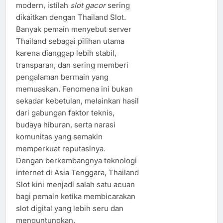
modern, istilah
slot gacor
sering
dikaitkan dengan Thailand Slot.
Banyak pemain menyebut server
Thailand sebagai pilihan utama
karena dianggap lebih stabil,
transparan, dan sering memberi
pengalaman bermain yang
memuaskan. Fenomena ini bukan
sekadar kebetulan, melainkan hasil
dari gabungan faktor teknis,
budaya hiburan, serta narasi
komunitas yang semakin
memperkuat reputasinya.
Dengan berkembangnya teknologi
internet di Asia Tenggara, Thailand
Slot kini menjadi salah satu acuan
bagi pemain ketika membicarakan
slot digital yang lebih seru dan
menguntungkan.