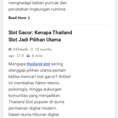
menghadapi beban puncak dan
perubahan lingkungan runtime.
Read More
Slot Gacor: Kenapa Thailand
Slot Jadi Pilihan Utama
0534adb
12 months
ago
0
6 mins
Mengapa
thailand slot
sering
dianggap pilihan utama pemain
ketika mencari slot gacor? Artikel
ini membahas faktor teknis,
psikologis, hingga dukungan
komunitas yang menjadikan
Thailand Slot populer di dunia
permainan digital modern.
Dalam dunia hiburan digital