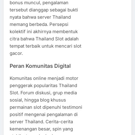
bonus muncul, pengalaman
tersebut dianggap sebagai bukti
nyata bahwa server Thailand
memang berbeda. Persepsi
kolektif ini akhirnya membentuk
citra bahwa Thailand Slot adalah
tempat terbaik untuk mencari slot
gacor.
Peran Komunitas Digital
Komunitas online menjadi motor
penggerak popularitas Thailand
Slot. Forum diskusi, grup media
sosial, hingga blog khusus
permainan slot dipenuhi testimoni
positif mengenai pengalaman di
server Thailand. Cerita-cerita
kemenangan besar, spin yang