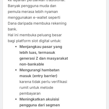
Banyak pengguna muda dan
pemula merasa lebih nyaman
menggunakan e-wallet seperti
Dana daripada membuka rekening
bank.
Hal ini membuka peluang besar
bagi platform slot digital untuk:
Menjangkau pasar yang
lebih luas, termasuk
generasi Z dan masyarakat
non-bankable
Mengurangi hambatan
masuk (entry barrier)
karena tidak perlu verifikasi
rumit untuk metode
pembayaran
Meningkatkan akuisisi
pengguna dari segmen