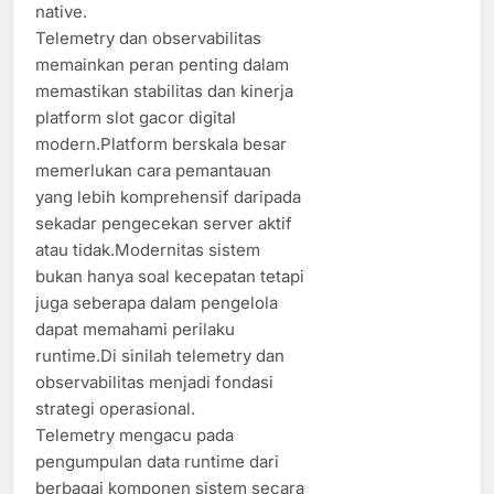
native.
Telemetry dan observabilitas
memainkan peran penting dalam
memastikan stabilitas dan kinerja
platform slot gacor digital
modern.Platform berskala besar
memerlukan cara pemantauan
yang lebih komprehensif daripada
sekadar pengecekan server aktif
atau tidak.Modernitas sistem
bukan hanya soal kecepatan tetapi
juga seberapa dalam pengelola
dapat memahami perilaku
runtime.Di sinilah telemetry dan
observabilitas menjadi fondasi
strategi operasional.
Telemetry mengacu pada
pengumpulan data runtime dari
berbagai komponen sistem secara