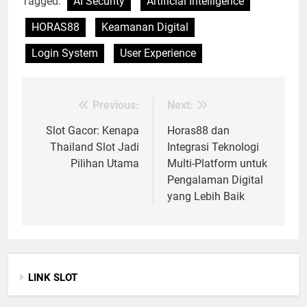
Tagged:
AI Security
Artificial Intelligence
HORAS88
Keamanan Digital
Login System
User Experience
Previous:
Next:
Post
navigation
Slot Gacor: Kenapa
Horas88 dan
Thailand Slot Jadi
Integrasi Teknologi
Pilihan Utama
Multi-Platform untuk
Pengalaman Digital
yang Lebih Baik
LINK SLOT