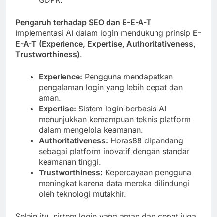
GDPR.
Pengaruh terhadap SEO dan E-E-A-T
Implementasi AI dalam login mendukung prinsip
E-
E-A-T (Experience, Expertise, Authoritativeness,
Trustworthiness)
.
Experience:
Pengguna mendapatkan
pengalaman login yang lebih cepat dan
aman.
Expertise:
Sistem login berbasis AI
menunjukkan kemampuan teknis platform
dalam mengelola keamanan.
Authoritativeness:
Horas88 dipandang
sebagai platform inovatif dengan standar
keamanan tinggi.
Trustworthiness:
Kepercayaan pengguna
meningkat karena data mereka dilindungi
oleh teknologi mutakhir.
Selain itu, sistem login yang aman dan cepat juga