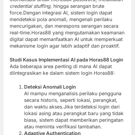
credential stuffing
, hingga serangan brute
force.Dengan integrasi AI, sistem login dapat
mendeteksi pola anomali, mengenali perilaku
mencurigakan, dan merespons serangan secara
real-time.Horas88 yang mengutamakan keamanan
digital dapat memanfaatkan AI untuk memperkuat
mekanisme login agar lebih adaptif dan proaktif.
Studi Kasus Implementasi AI pada Horas88 Login
Ada beberapa area penting di mana AI dapat
diintegrasikan ke dalam sistem login Horas88:
Deteksi Anomali Login
AI mampu menganalisis perilaku pengguna
secara historis, seperti lokasi, perangkat,
dan waktu akses.Jika terdeteksi login dari
lokasi asing atau perangkat baru yang tidak
biasa, sistem dapat memberikan peringatan
atau meminta verifikasi tambahan.
Adaptive Authentication