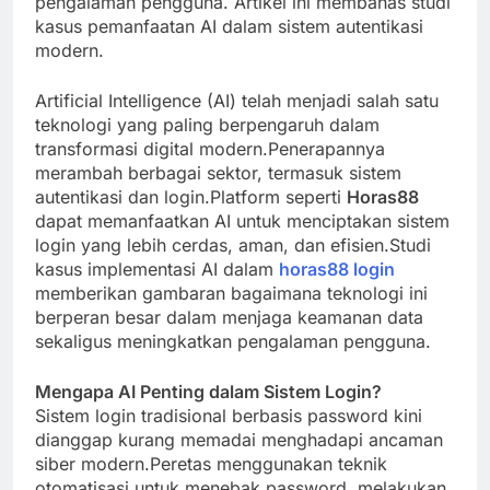
pengalaman pengguna. Artikel ini membahas studi
kasus pemanfaatan AI dalam sistem autentikasi
modern.
Artificial Intelligence (AI) telah menjadi salah satu
teknologi yang paling berpengaruh dalam
transformasi digital modern.Penerapannya
merambah berbagai sektor, termasuk sistem
autentikasi dan login.Platform seperti
Horas88
dapat memanfaatkan AI untuk menciptakan sistem
login yang lebih cerdas, aman, dan efisien.Studi
kasus implementasi AI dalam
horas88 login
memberikan gambaran bagaimana teknologi ini
berperan besar dalam menjaga keamanan data
sekaligus meningkatkan pengalaman pengguna.
Mengapa AI Penting dalam Sistem Login?
Sistem login tradisional berbasis password kini
dianggap kurang memadai menghadapi ancaman
siber modern.Peretas menggunakan teknik
otomatisasi untuk menebak password, melakukan