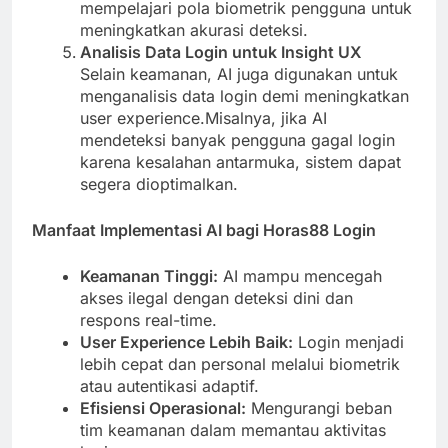
mempelajari pola biometrik pengguna untuk
meningkatkan akurasi deteksi.
Analisis Data Login untuk Insight UX
Selain keamanan, AI juga digunakan untuk
menganalisis data login demi meningkatkan
user experience.Misalnya, jika AI
mendeteksi banyak pengguna gagal login
karena kesalahan antarmuka, sistem dapat
segera dioptimalkan.
Manfaat Implementasi AI bagi Horas88 Login
Keamanan Tinggi:
AI mampu mencegah
akses ilegal dengan deteksi dini dan
respons real-time.
User Experience Lebih Baik:
Login menjadi
lebih cepat dan personal melalui biometrik
atau autentikasi adaptif.
Efisiensi Operasional:
Mengurangi beban
tim keamanan dalam memantau aktivitas