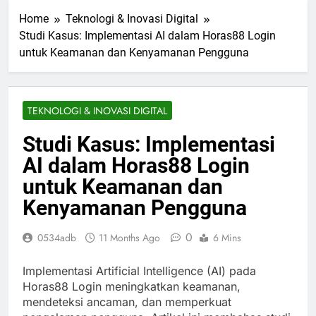
Home
Teknologi & Inovasi Digital
Studi Kasus: Implementasi AI dalam Horas88 Login
untuk Keamanan dan Kenyamanan Pengguna
TEKNOLOGI & INOVASI DIGITAL
Studi Kasus: Implementasi
AI dalam Horas88 Login
untuk Keamanan dan
Kenyamanan Pengguna
0
0534adb
11 Months Ago
6 Mins
Implementasi Artificial Intelligence (AI) pada
Horas88 Login meningkatkan keamanan,
mendeteksi ancaman, dan memperkuat