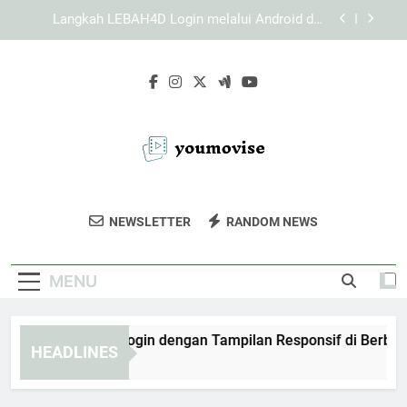
Skip
Langkah LEBAH4D Login melalui Android dan
to
iPhone secara Praktis dan Aman
content
Cara Mengatasi Login KAYA787 yang Keluar
Secara Otomatis
Cara Mengatasi CAPTCHA yang Tidak Muncul
pada Halaman KAYA787 Login
EDWINSLOT Login dengan Tampilan Responsif di
Berbagai Perangkat
Langkah LEBAH4D Login melalui Android dan
iPhone secara Praktis dan Aman
You Movise
Temukan Film Terbaru Dan Berbagai Konten
Cara Mengatasi Login KAYA787 yang Keluar
NEWSLETTER
RANDOM NEWS
Secara Otomatis
Hiburan Di You Movise. Tempatnya Untuk
Hiburan Berkualitas.
Cara Mengatasi CAPTCHA yang Tidak Muncul
pada Halaman KAYA787 Login
MENU
EDWINSLOT Login dengan Tampilan Responsif di Berbagai
HEADLINES
2 Weeks Ago