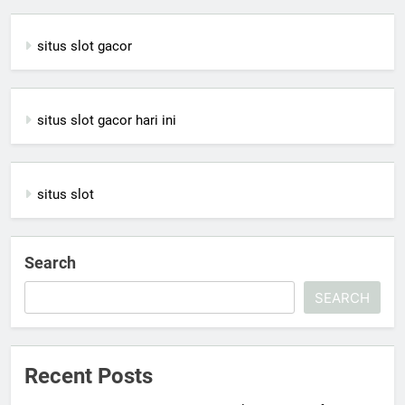
situs slot gacor
situs slot gacor hari ini
situs slot
Search
SEARCH
Recent Posts