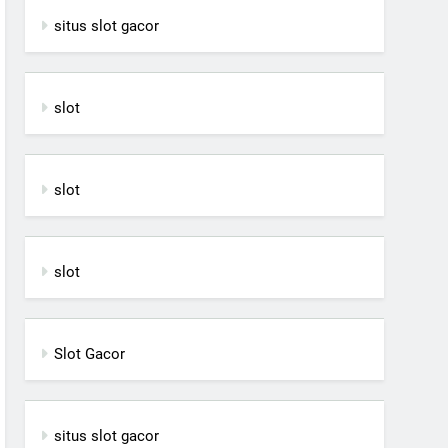
situs slot gacor
slot
slot
slot
Slot Gacor
situs slot gacor