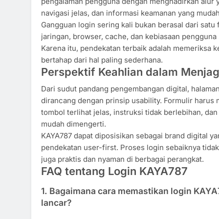
pengalaman pengguna dengan menghadirkan alur 
navigasi jelas, dan informasi keamanan yang mudah
Gangguan login sering kali bukan berasal dari satu f
jaringan, browser, cache, dan kebiasaan pengguna
Karena itu, pendekatan terbaik adalah memeriksa k
bertahap dari hal paling sederhana.
Perspektif Keahlian dalam Menjag
Dari sudut pandang pengembangan digital, halaman
dirancang dengan prinsip usability. Formulir harus
tombol terlihat jelas, instruksi tidak berlebihan, da
mudah dimengerti.
KAYA787 dapat diposisikan sebagai brand digital 
pendekatan user-first. Proses login sebaiknya tida
juga praktis dan nyaman di berbagai perangkat.
FAQ tentang Login KAYA787
1. Bagaimana cara memastikan login KAYA
lancar?