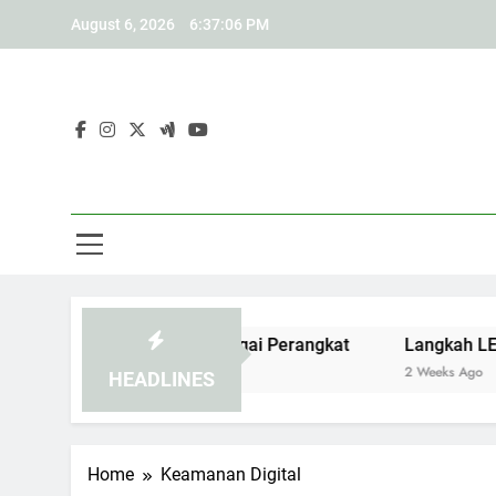
Skip
August 6, 2026
6:37:07 PM
to
content
You
Temukan F
sponsif di Berbagai Perangkat
Langkah LEBAH4D Login
2 Weeks Ago
HEADLINES
Home
Keamanan Digital