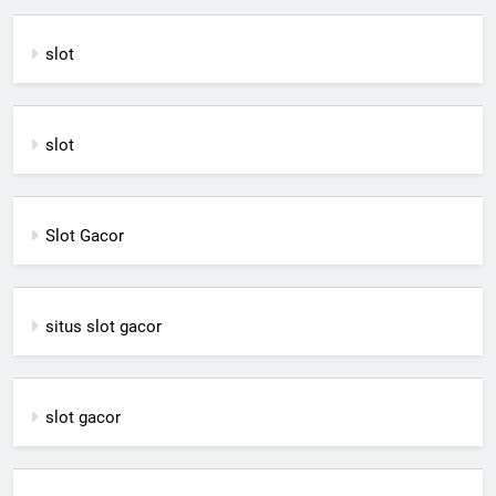
slot
slot
Slot Gacor
situs slot gacor
slot gacor