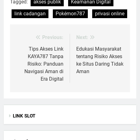
Tagged:
akses publik
Keamanan Digital
link cadangan
Pokémon787
privasi online
Previous:
Next:
Post
navigation
Tips Akses Link
Edukasi Masyarakat
KAYA787 Tanpa
tentang Risiko Akses
Risiko: Panduan
ke Situs Daring Tidak
Navigasi Aman di
Aman
Era Digital
LINK SLOT