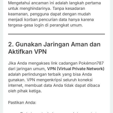
Mengetahui ancaman ini adalah langkah pertama
untuk menghindarinya. Tanpa kesadaran
keamanan, pengguna dapat dengan mudah
menjadi korban pencurian data hanya karena
tergesa-gesa login di perangkat umum.
2. Gunakan Jaringan Aman dan
Aktifkan VPN
Jika Anda mengakses link cadangan Pokémon787
dari jaringan umum,
VPN (Virtual Private Network)
adalah perlindungan terbaik yang bisa Anda
gunakan. VPN mengenkripsi seluruh koneksi
internet, membuat data Anda tidak dapat dibaca
oleh pihak ketiga.
Pastikan Anda: