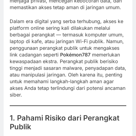
menjaga privasi, mencegah kebocoran data, dan
memastikan akses tetap aman di jaringan umum.
Dalam era digital yang serba terhubung, akses ke
platform online sering kali dilakukan melalui
berbagai perangkat — termasuk komputer umum,
laptop di kafe, atau jaringan Wi-Fi publik. Namun,
penggunaan perangkat publik untuk mengakses
link cadangan seperti
Pokémon787
memerlukan
kewaspadaan ekstra. Perangkat publik berisiko
tinggi menjadi sasaran malware, penyadapan data,
atau manipulasi jaringan. Oleh karena itu, penting
untuk memahami langkah-langkah aman agar
akses Anda tetap terlindungi dari potensi ancaman
siber.
1. Pahami Risiko dari Perangkat
Publik