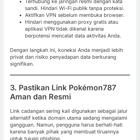
Terhubung ke jaringan resmi dengan kata
sandi. Hindari Wi-Fi publik tanpa proteksi.
Aktifkan VPN sebelum membuka browser.
Hindari menggunakan proxy gratis atau
aplikasi VPN tidak dikenal karena
berpotensi mencatat data aktivitas Anda.
Dengan langkah ini, koneksi Anda menjadi lebih
privat dan risiko penyadapan data berkurang
signifikan.
3. Pastikan Link Pokémon787
Aman dan Resmi
Link cadangan sering kali digunakan sebagai jalur
alternatif ketika domain utama sedang mengalami
gangguan. Namun, pengguna harus berhati-hati
karena banyak pihak yang membuat tiruannya
untuk tujuan phishing.