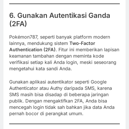
6. Gunakan Autentikasi Ganda
(2FA)
Pokémon787, seperti banyak platform modern
lainnya, mendukung sistem
Two-Factor
Authentication (2FA)
. Fitur ini memberikan lapisan
keamanan tambahan dengan meminta kode
verifikasi setiap kali Anda login, meski seseorang
mengetahui kata sandi Anda.
Gunakan aplikasi autentikator seperti Google
Authenticator atau Authy daripada SMS, karena
SMS masih bisa disadap di beberapa jaringan
publik. Dengan mengaktifkan 2FA, Anda bisa
mencegah login tidak sah bahkan jika data Anda
pernah bocor di perangkat umum.