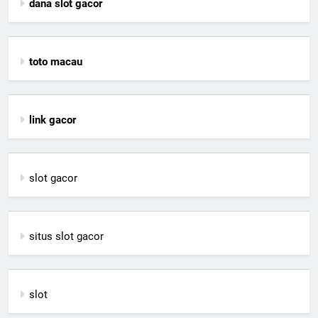
dana slot gacor
toto macau
link gacor
slot gacor
situs slot gacor
slot