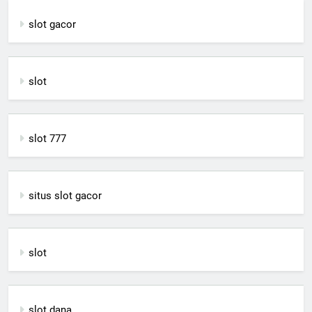
slot gacor
slot
slot 777
situs slot gacor
slot
slot dana