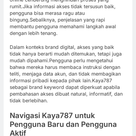
rumit.Jika informasi akses tidak tersusun baik,
pengguna bisa merasa ragu atau
bingung.Sebaliknya, penjelasan yang rapi
membantu pengguna memahami langkah awal
dengan lebih tenang.
Dalam konteks brand digital, akses yang baik
tidak hanya berarti mudah ditemukan, tetapi juga
mudah dipahami.Pengguna perlu mengetahui
bahwa mereka harus membaca instruksi dengan
teliti, menjaga data akun, dan tidak membagikan
informasi pribadi kepada pihak lain.Kaya787
sebagai brand keyword dapat diperkuat apabila
pembahasan akses dibuat natural, informatif, dan
tidak berlebihan.
Navigasi Kaya787 untuk
Pengguna Baru dan Pengguna
Aktif