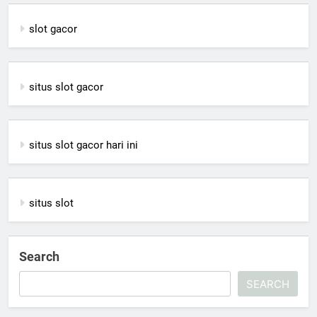
slot gacor
situs slot gacor
situs slot gacor hari ini
situs slot
Search
SEARCH