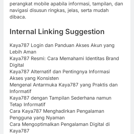
perangkat mobile apabila informasi, tampilan, dan
navigasi disusun ringkas, jelas, serta mudah
dibaca.
Internal Linking Suggestion
Kaya787 Login dan Panduan Akses Akun yang
Lebih Aman
Kaya787 Resmi: Cara Memahami Identitas Brand
Digital
Kaya787 Alternatif dan Pentingnya Informasi
Akses yang Konsisten
Mengenal Antarmuka Kaya787 yang Praktis dan
Informatif
Kaya787 dengan Tampilan Sederhana namun
Tetap Informatif
Cara Kaya787 Menghadirkan Pengalaman
Pengguna yang Nyaman
Cara Mengoptimalkan Pengalaman Digital di
Kaya787