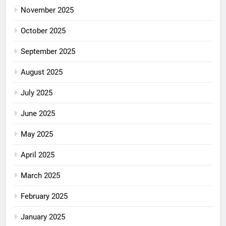
November 2025
October 2025
September 2025
August 2025
July 2025
June 2025
May 2025
April 2025
March 2025
February 2025
January 2025