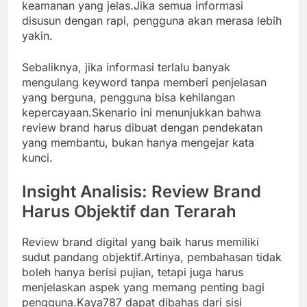
keamanan yang jelas.Jika semua informasi
disusun dengan rapi, pengguna akan merasa lebih
yakin.
Sebaliknya, jika informasi terlalu banyak
mengulang keyword tanpa memberi penjelasan
yang berguna, pengguna bisa kehilangan
kepercayaan.Skenario ini menunjukkan bahwa
review brand harus dibuat dengan pendekatan
yang membantu, bukan hanya mengejar kata
kunci.
Insight Analisis: Review Brand
Harus Objektif dan Terarah
Review brand digital yang baik harus memiliki
sudut pandang objektif.Artinya, pembahasan tidak
boleh hanya berisi pujian, tetapi juga harus
menjelaskan aspek yang memang penting bagi
pengguna.Kaya787 dapat dibahas dari sisi