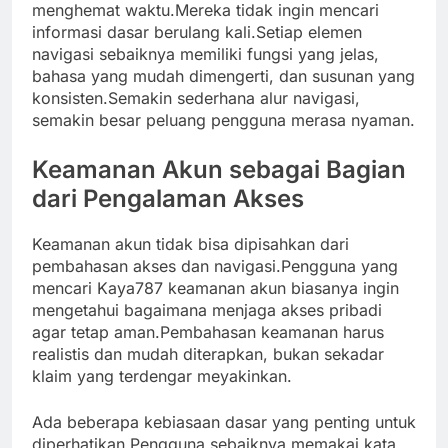
menghemat waktu.Mereka tidak ingin mencari
informasi dasar berulang kali.Setiap elemen
navigasi sebaiknya memiliki fungsi yang jelas,
bahasa yang mudah dimengerti, dan susunan yang
konsisten.Semakin sederhana alur navigasi,
semakin besar peluang pengguna merasa nyaman.
Keamanan Akun sebagai Bagian
dari Pengalaman Akses
Keamanan akun tidak bisa dipisahkan dari
pembahasan akses dan navigasi.Pengguna yang
mencari Kaya787 keamanan akun biasanya ingin
mengetahui bagaimana menjaga akses pribadi
agar tetap aman.Pembahasan keamanan harus
realistis dan mudah diterapkan, bukan sekadar
klaim yang terdengar meyakinkan.
Ada beberapa kebiasaan dasar yang penting untuk
diperhatikan.Pengguna sebaiknya memakai kata