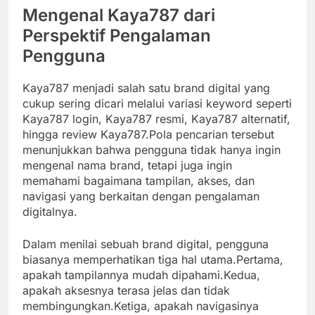
Mengenal Kaya787 dari
Perspektif Pengalaman
Pengguna
Kaya787 menjadi salah satu brand digital yang
cukup sering dicari melalui variasi keyword seperti
Kaya787 login, Kaya787 resmi, Kaya787 alternatif,
hingga review Kaya787.Pola pencarian tersebut
menunjukkan bahwa pengguna tidak hanya ingin
mengenal nama brand, tetapi juga ingin
memahami bagaimana tampilan, akses, dan
navigasi yang berkaitan dengan pengalaman
digitalnya.
Dalam menilai sebuah brand digital, pengguna
biasanya memperhatikan tiga hal utama.Pertama,
apakah tampilannya mudah dipahami.Kedua,
apakah aksesnya terasa jelas dan tidak
membingungkan.Ketiga, apakah navigasinya