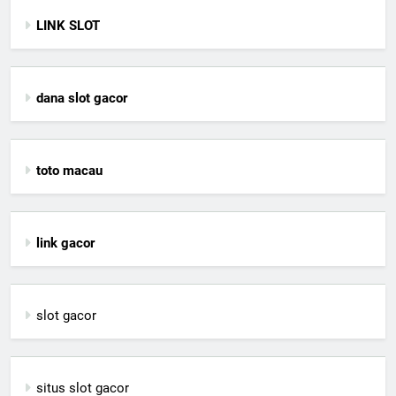
LINK SLOT
dana slot gacor
toto macau
link gacor
slot gacor
situs slot gacor