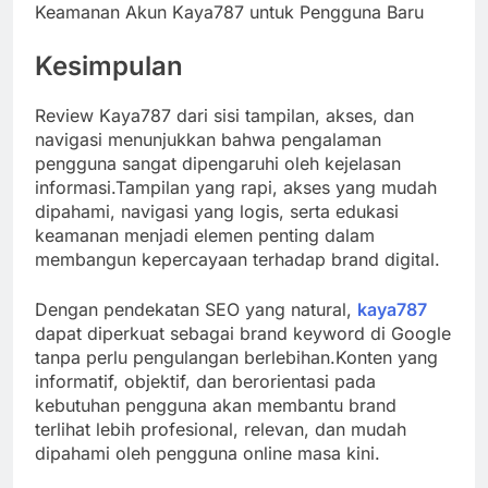
Keamanan Akun Kaya787 untuk Pengguna Baru
Kesimpulan
Review Kaya787 dari sisi tampilan, akses, dan
navigasi menunjukkan bahwa pengalaman
pengguna sangat dipengaruhi oleh kejelasan
informasi.Tampilan yang rapi, akses yang mudah
dipahami, navigasi yang logis, serta edukasi
keamanan menjadi elemen penting dalam
membangun kepercayaan terhadap brand digital.
Dengan pendekatan SEO yang natural,
kaya787
dapat diperkuat sebagai brand keyword di Google
tanpa perlu pengulangan berlebihan.Konten yang
informatif, objektif, dan berorientasi pada
kebutuhan pengguna akan membantu brand
terlihat lebih profesional, relevan, dan mudah
dipahami oleh pengguna online masa kini.