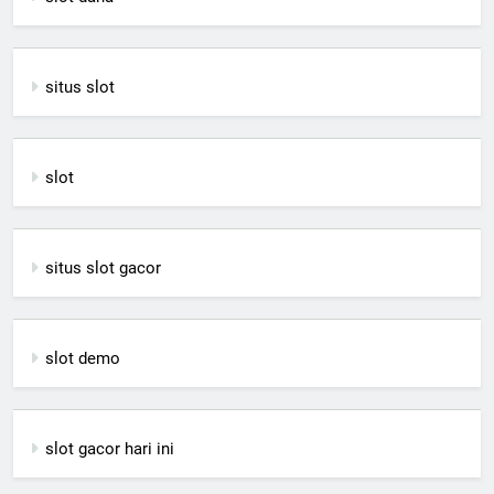
situs slot
slot
situs slot gacor
slot demo
slot gacor hari ini