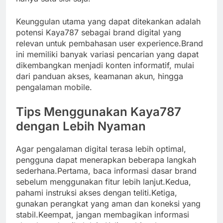
Keunggulan utama yang dapat ditekankan adalah
potensi Kaya787 sebagai brand digital yang
relevan untuk pembahasan user experience.Brand
ini memiliki banyak variasi pencarian yang dapat
dikembangkan menjadi konten informatif, mulai
dari panduan akses, keamanan akun, hingga
pengalaman mobile.
Tips Menggunakan Kaya787
dengan Lebih Nyaman
Agar pengalaman digital terasa lebih optimal,
pengguna dapat menerapkan beberapa langkah
sederhana.Pertama, baca informasi dasar brand
sebelum menggunakan fitur lebih lanjut.Kedua,
pahami instruksi akses dengan teliti.Ketiga,
gunakan perangkat yang aman dan koneksi yang
stabil.Keempat, jangan membagikan informasi