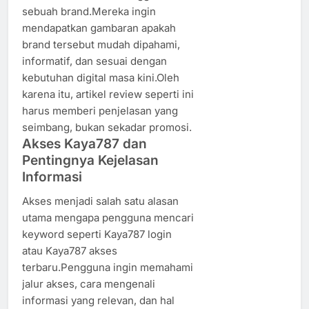
sebuah brand.Mereka ingin
mendapatkan gambaran apakah
brand tersebut mudah dipahami,
informatif, dan sesuai dengan
kebutuhan digital masa kini.Oleh
karena itu, artikel review seperti ini
harus memberi penjelasan yang
seimbang, bukan sekadar promosi.
Akses Kaya787 dan
Pentingnya Kejelasan
Informasi
Akses menjadi salah satu alasan
utama mengapa pengguna mencari
keyword seperti Kaya787 login
atau Kaya787 akses
terbaru.Pengguna ingin memahami
jalur akses, cara mengenali
informasi yang relevan, dan hal