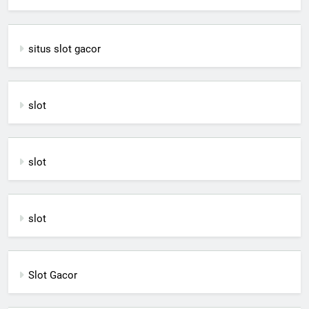
situs slot gacor
slot
slot
slot
Slot Gacor