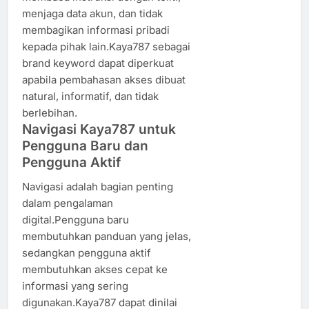
menjaga data akun, dan tidak
membagikan informasi pribadi
kepada pihak lain.Kaya787 sebagai
brand keyword dapat diperkuat
apabila pembahasan akses dibuat
natural, informatif, dan tidak
berlebihan.
Navigasi Kaya787 untuk
Pengguna Baru dan
Pengguna Aktif
Navigasi adalah bagian penting
dalam pengalaman
digital.Pengguna baru
membutuhkan panduan yang jelas,
sedangkan pengguna aktif
membutuhkan akses cepat ke
informasi yang sering
digunakan.Kaya787 dapat dinilai