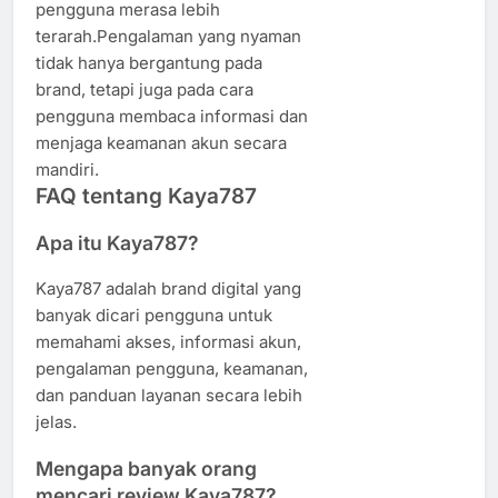
pengguna merasa lebih
terarah.Pengalaman yang nyaman
tidak hanya bergantung pada
brand, tetapi juga pada cara
pengguna membaca informasi dan
menjaga keamanan akun secara
mandiri.
FAQ tentang Kaya787
Apa itu Kaya787?
Kaya787 adalah brand digital yang
banyak dicari pengguna untuk
memahami akses, informasi akun,
pengalaman pengguna, keamanan,
dan panduan layanan secara lebih
jelas.
Mengapa banyak orang
mencari review Kaya787?