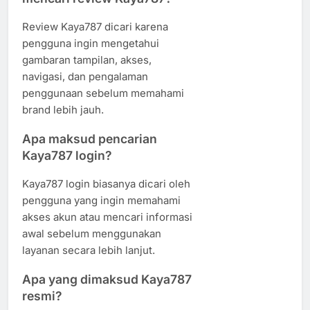
Review Kaya787 dicari karena
pengguna ingin mengetahui
gambaran tampilan, akses,
navigasi, dan pengalaman
penggunaan sebelum memahami
brand lebih jauh.
Apa maksud pencarian
Kaya787 login?
Kaya787 login biasanya dicari oleh
pengguna yang ingin memahami
akses akun atau mencari informasi
awal sebelum menggunakan
layanan secara lebih lanjut.
Apa yang dimaksud Kaya787
resmi?