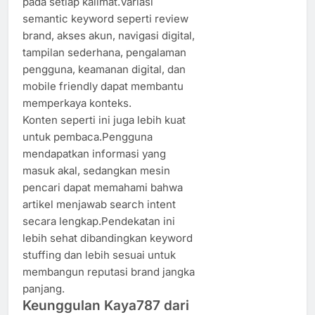
pada setiap kalimat.Variasi
semantic keyword seperti review
brand, akses akun, navigasi digital,
tampilan sederhana, pengalaman
pengguna, keamanan digital, dan
mobile friendly dapat membantu
memperkaya konteks.
Konten seperti ini juga lebih kuat
untuk pembaca.Pengguna
mendapatkan informasi yang
masuk akal, sedangkan mesin
pencari dapat memahami bahwa
artikel menjawab search intent
secara lengkap.Pendekatan ini
lebih sehat dibandingkan keyword
stuffing dan lebih sesuai untuk
membangun reputasi brand jangka
panjang.
Keunggulan Kaya787 dari