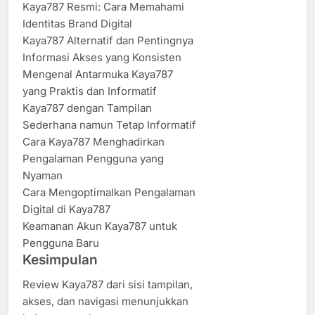
Kaya787 Resmi: Cara Memahami
Identitas Brand Digital
Kaya787 Alternatif dan Pentingnya
Informasi Akses yang Konsisten
Mengenal Antarmuka Kaya787
yang Praktis dan Informatif
Kaya787 dengan Tampilan
Sederhana namun Tetap Informatif
Cara Kaya787 Menghadirkan
Pengalaman Pengguna yang
Nyaman
Cara Mengoptimalkan Pengalaman
Digital di Kaya787
Keamanan Akun Kaya787 untuk
Pengguna Baru
Kesimpulan
Review Kaya787 dari sisi tampilan,
akses, dan navigasi menunjukkan