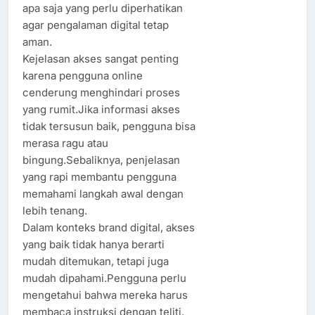
apa saja yang perlu diperhatikan
agar pengalaman digital tetap
aman.
Kejelasan akses sangat penting
karena pengguna online
cenderung menghindari proses
yang rumit.Jika informasi akses
tidak tersusun baik, pengguna bisa
merasa ragu atau
bingung.Sebaliknya, penjelasan
yang rapi membantu pengguna
memahami langkah awal dengan
lebih tenang.
Dalam konteks brand digital, akses
yang baik tidak hanya berarti
mudah ditemukan, tetapi juga
mudah dipahami.Pengguna perlu
mengetahui bahwa mereka harus
membaca instruksi dengan teliti,