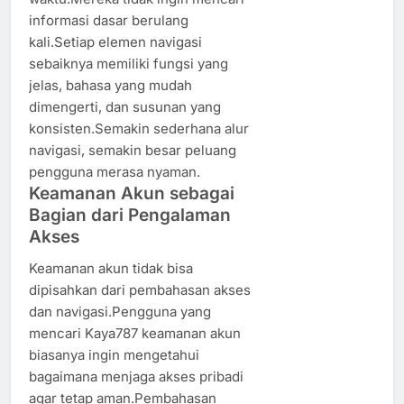
informasi dasar berulang
kali.Setiap elemen navigasi
sebaiknya memiliki fungsi yang
jelas, bahasa yang mudah
dimengerti, dan susunan yang
konsisten.Semakin sederhana alur
navigasi, semakin besar peluang
pengguna merasa nyaman.
Keamanan Akun sebagai
Bagian dari Pengalaman
Akses
Keamanan akun tidak bisa
dipisahkan dari pembahasan akses
dan navigasi.Pengguna yang
mencari Kaya787 keamanan akun
biasanya ingin mengetahui
bagaimana menjaga akses pribadi
agar tetap aman.Pembahasan