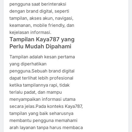
pengguna saat berinteraksi
dengan brand digital, seperti
tampilan, akses akun, navigasi,
keamanan, mobile friendly, dan
kejelasan informasi.
Tampilan Kaya787 yang
Perlu Mudah Dipahami
Tampilan adalah kesan pertama
yang diperhatikan
pengguna.Sebuah brand digital
dapat terlihat lebih profesional
ketika tampilannya rapi, tidak
terlalu padat, dan mampu
menyampaikan informasi utama
secara jelas.Pada konteks Kaya787,
tampilan yang baik seharusnya
membantu pengguna memahami
arah layanan tanpa harus membaca