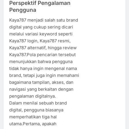
Perspektif Pengalaman
Pengguna
Kaya787 menjadi salah satu brand
digital yang cukup sering dicari
melalui variasi keyword seperti
Kaya787 login, Kaya787 resmi,
Kaya787 alternatif, hingga review
Kaya787.Pola pencarian tersebut
menunjukkan bahwa pengguna
tidak hanya ingin mengenal nama
brand, tetapi juga ingin memahami
bagaimana tampilan, akses, dan
navigasi yang berkaitan dengan
pengalaman digitalnya.
Dalam menilai sebuah brand
digital, pengguna biasanya
memperhatikan tiga hal
utama.Pertama, apakah