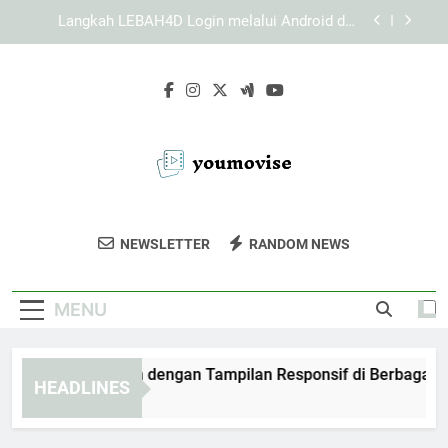
Skip
Cara Mengatasi Login KAYA787 yang Keluar
to
Secara Otomatis
content
Cara Mengatasi CAPTCHA yang Tidak Muncul
pada Halaman KAYA787 Login
EDWINSLOT Login dengan Tampilan Responsif di
Berbagai Perangkat
Langkah LEBAH4D Login melalui Android dan
iPhone secara Praktis dan Aman
Cara Mengatasi Login KAYA787 yang Keluar
Secara Otomatis
You Movise
Temukan Film Terbaru Dan Berbagai Konten
Cara Mengatasi CAPTCHA yang Tidak Muncul
NEWSLETTER
RANDOM NEWS
pada Halaman KAYA787 Login
Hiburan Di You Movise. Tempatnya Untuk
Hiburan Berkualitas.
MENU
WINSLOT Login dengan Tampilan Responsif di Berbagai Pera
HEADLINES
Weeks Ago