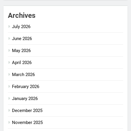
Archives
July 2026
June 2026
May 2026
April 2026
March 2026
February 2026
January 2026
December 2025
November 2025