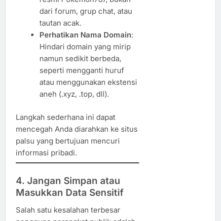
dari forum, grup chat, atau
tautan acak.
Perhatikan Nama Domain
:
Hindari domain yang mirip
namun sedikit berbeda,
seperti mengganti huruf
atau menggunakan ekstensi
aneh (.xyz, .top, dll).
Langkah sederhana ini dapat
mencegah Anda diarahkan ke situs
palsu yang bertujuan mencuri
informasi pribadi.
4. Jangan Simpan atau
Masukkan Data Sensitif
Salah satu kesalahan terbesar