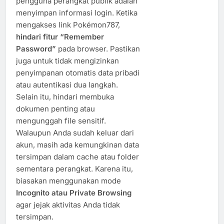
pengguna perangkat publik adalah
menyimpan informasi login. Ketika
mengakses link Pokémon787,
hindari fitur “Remember
Password”
pada browser. Pastikan
juga untuk tidak mengizinkan
penyimpanan otomatis data pribadi
atau autentikasi dua langkah.
Selain itu, hindari membuka
dokumen penting atau
mengunggah file sensitif.
Walaupun Anda sudah keluar dari
akun, masih ada kemungkinan data
tersimpan dalam cache atau folder
sementara perangkat. Karena itu,
biasakan menggunakan mode
Incognito atau Private Browsing
agar jejak aktivitas Anda tidak
tersimpan.