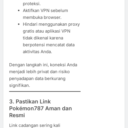
proteksi.
Aktifkan VPN sebelum
membuka browser.
Hindari menggunakan proxy
gratis atau aplikasi VPN
tidak dikenal karena
berpotensi mencatat data
aktivitas Anda.
Dengan langkah ini, koneksi Anda
menjadi lebih privat dan risiko
penyadapan data berkurang
signifikan.
3. Pastikan Link
Pokémon787 Aman dan
Resmi
Link cadangan sering kali