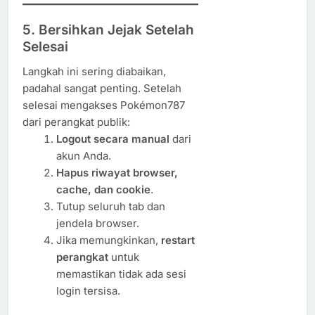
5. Bersihkan Jejak Setelah
Selesai
Langkah ini sering diabaikan,
padahal sangat penting. Setelah
selesai mengakses Pokémon787
dari perangkat publik:
Logout secara manual
dari
akun Anda.
Hapus riwayat browser,
cache, dan cookie
.
Tutup seluruh tab dan
jendela browser.
Jika memungkinkan,
restart
perangkat
untuk
memastikan tidak ada sesi
login tersisa.