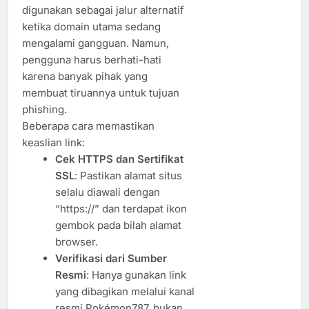
digunakan sebagai jalur alternatif
ketika domain utama sedang
mengalami gangguan. Namun,
pengguna harus berhati-hati
karena banyak pihak yang
membuat tiruannya untuk tujuan
phishing.
Beberapa cara memastikan
keaslian link:
Cek HTTPS dan Sertifikat
SSL
: Pastikan alamat situs
selalu diawali dengan
“https://” dan terdapat ikon
gembok pada bilah alamat
browser.
Verifikasi dari Sumber
Resmi
: Hanya gunakan link
yang dibagikan melalui kanal
resmi Pokémon787, bukan