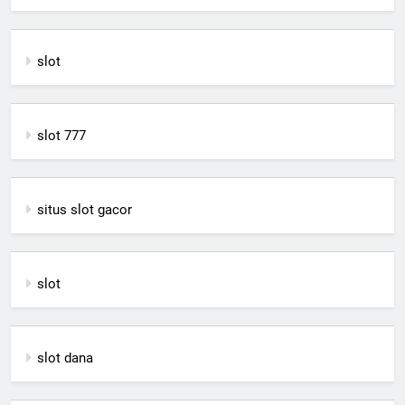
slot
slot 777
situs slot gacor
slot
slot dana