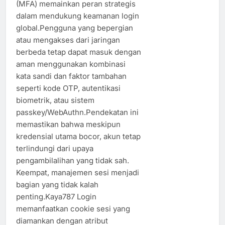
(MFA) memainkan peran strategis
dalam mendukung keamanan login
global.Pengguna yang bepergian
atau mengakses dari jaringan
berbeda tetap dapat masuk dengan
aman menggunakan kombinasi
kata sandi dan faktor tambahan
seperti kode OTP, autentikasi
biometrik, atau sistem
passkey/WebAuthn.Pendekatan ini
memastikan bahwa meskipun
kredensial utama bocor, akun tetap
terlindungi dari upaya
pengambilalihan yang tidak sah.
Keempat, manajemen sesi menjadi
bagian yang tidak kalah
penting.Kaya787 Login
memanfaatkan cookie sesi yang
diamankan dengan atribut