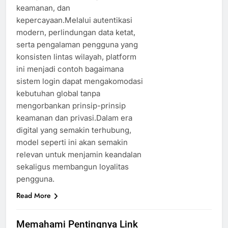
keamanan, dan
kepercayaan.Melalui autentikasi
modern, perlindungan data ketat,
serta pengalaman pengguna yang
konsisten lintas wilayah, platform
ini menjadi contoh bagaimana
sistem login dapat mengakomodasi
kebutuhan global tanpa
mengorbankan prinsip-prinsip
keamanan dan privasi.Dalam era
digital yang semakin terhubung,
model seperti ini akan semakin
relevan untuk menjamin keandalan
sekaligus membangun loyalitas
pengguna.
Read More
Memahami Pentingnya Link