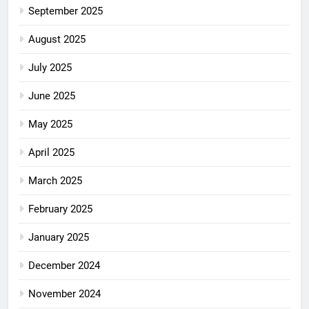
September 2025
August 2025
July 2025
June 2025
May 2025
April 2025
March 2025
February 2025
January 2025
December 2024
November 2024