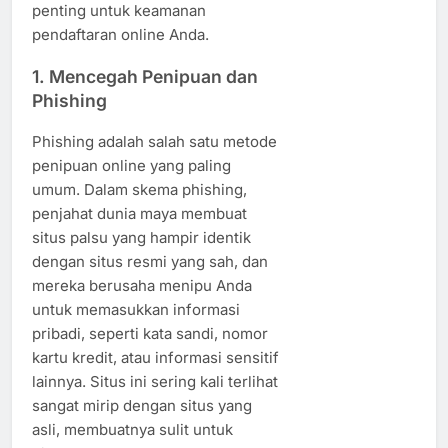
penting untuk keamanan
pendaftaran online Anda.
1.
Mencegah Penipuan dan
Phishing
Phishing adalah salah satu metode
penipuan online yang paling
umum. Dalam skema phishing,
penjahat dunia maya membuat
situs palsu yang hampir identik
dengan situs resmi yang sah, dan
mereka berusaha menipu Anda
untuk memasukkan informasi
pribadi, seperti kata sandi, nomor
kartu kredit, atau informasi sensitif
lainnya. Situs ini sering kali terlihat
sangat mirip dengan situs yang
asli, membuatnya sulit untuk