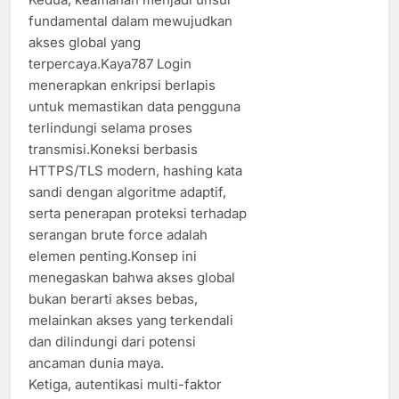
fundamental dalam mewujudkan
akses global yang
terpercaya.Kaya787 Login
menerapkan enkripsi berlapis
untuk memastikan data pengguna
terlindungi selama proses
transmisi.Koneksi berbasis
HTTPS/TLS modern, hashing kata
sandi dengan algoritme adaptif,
serta penerapan proteksi terhadap
serangan brute force adalah
elemen penting.Konsep ini
menegaskan bahwa akses global
bukan berarti akses bebas,
melainkan akses yang terkendali
dan dilindungi dari potensi
ancaman dunia maya.
Ketiga, autentikasi multi-faktor