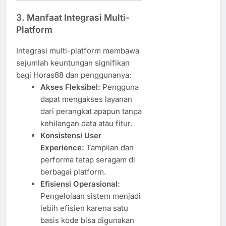
3. Manfaat Integrasi Multi-
Platform
Integrasi multi-platform membawa
sejumlah keuntungan signifikan
bagi Horas88 dan penggunanya:
Akses Fleksibel:
Pengguna
dapat mengakses layanan
dari perangkat apapun tanpa
kehilangan data atau fitur.
Konsistensi User
Experience:
Tampilan dan
performa tetap seragam di
berbagai platform.
Efisiensi Operasional:
Pengelolaan sistem menjadi
lebih efisien karena satu
basis kode bisa digunakan