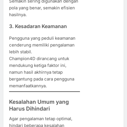
Semakin sering digunakan dengan
pola yang benar, semakin efisien
hasilnya.
3. Kesadaran Keamanan
Pengguna yang peduli keamanan
cenderung memiliki pengalaman
lebih stabil.
Champion4D dirancang untuk
mendukung ketiga faktor ini,
namun hasil akhirnya tetap
bergantung pada cara pengguna
memanfaatkannya.
Kesalahan Umum yang
Harus Dihindari
Agar pengalaman tetap optimal,
hindari beberapa kesalahan