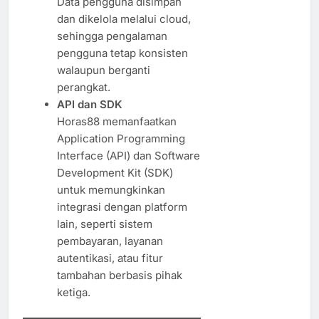
Data pengguna disimpan
dan dikelola melalui cloud,
sehingga pengalaman
pengguna tetap konsisten
walaupun berganti
perangkat.
API dan SDK
Horas88 memanfaatkan
Application Programming
Interface (API) dan Software
Development Kit (SDK)
untuk memungkinkan
integrasi dengan platform
lain, seperti sistem
pembayaran, layanan
autentikasi, atau fitur
tambahan berbasis pihak
ketiga.