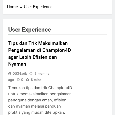
Home
User Experience
User Experience
Tips dan Trik Maksimalkan
Pengalaman di Champion4D
agar Lebih Efisien dan
Nyaman
0534adb
4 months
ago
0
8 mins
Temukan tips dan trik Champion4D
untuk memaksimalkan pengalaman
pengguna dengan aman, efisien,
dan nyaman melalui panduan
praktis yang mudah diterapkan.