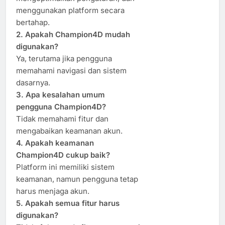
menggunakan platform secara
bertahap.
2. Apakah Champion4D mudah
digunakan?
Ya, terutama jika pengguna
memahami navigasi dan sistem
dasarnya.
3. Apa kesalahan umum
pengguna Champion4D?
Tidak memahami fitur dan
mengabaikan keamanan akun.
4. Apakah keamanan
Champion4D cukup baik?
Platform ini memiliki sistem
keamanan, namun pengguna tetap
harus menjaga akun.
5. Apakah semua fitur harus
digunakan?