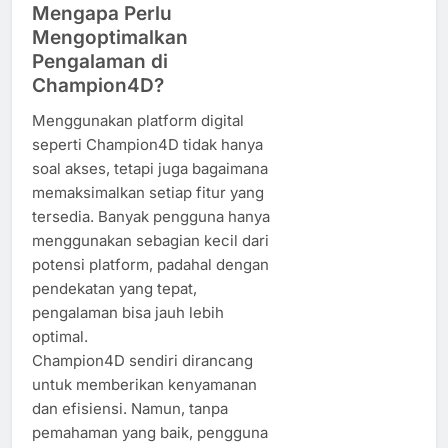
Mengapa Perlu
Mengoptimalkan
Pengalaman di
Champion4D?
Menggunakan platform digital
seperti Champion4D tidak hanya
soal akses, tetapi juga bagaimana
memaksimalkan setiap fitur yang
tersedia. Banyak pengguna hanya
menggunakan sebagian kecil dari
potensi platform, padahal dengan
pendekatan yang tepat,
pengalaman bisa jauh lebih
optimal.
Champion4D sendiri dirancang
untuk memberikan kenyamanan
dan efisiensi. Namun, tanpa
pemahaman yang baik, pengguna