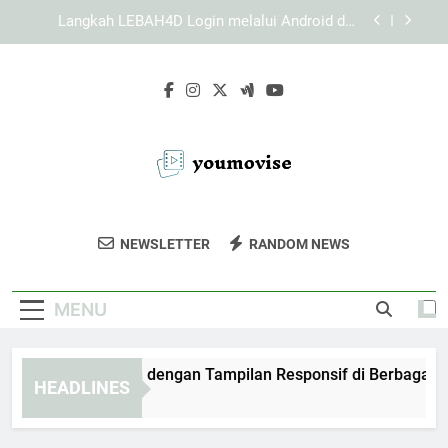
Skip
Cara Mengatasi Login KAYA787 yang Keluar
to
Secara Otomatis
content
Cara Mengatasi CAPTCHA yang Tidak Muncul
pada Halaman KAYA787 Login
EDWINSLOT Login dengan Tampilan Responsif di
Berbagai Perangkat
Langkah LEBAH4D Login melalui Android dan
iPhone secara Praktis dan Aman
Cara Mengatasi Login KAYA787 yang Keluar
Secara Otomatis
You Movise
Temukan Film Terbaru Dan Berbagai Konten
Cara Mengatasi CAPTCHA yang Tidak Muncul
NEWSLETTER
RANDOM NEWS
pada Halaman KAYA787 Login
Hiburan Di You Movise. Tempatnya Untuk
Hiburan Berkualitas.
MENU
DWINSLOT Login dengan Tampilan Responsif di Berbagai Per
HEADLINES
 Weeks Ago