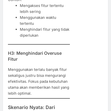
Mengakses fitur tertentu
lebih sering
Menggunakan waktu
tertentu
Menghindari fitur yang tidak
diperlukan
H3: Menghindari Overuse
Fitur
Menggunakan terlalu banyak fitur
sekaligus justru bisa mengurangi
efektivitas. Fokus pada kebutuhan
utama akan memberikan hasil yang
lebih optimal.
Skenario Nyata: Dari