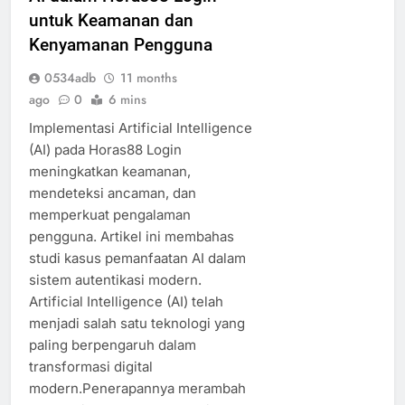
untuk Keamanan dan
Kenyamanan Pengguna
0534adb
11 months
ago
0
6 mins
Implementasi Artificial Intelligence
(AI) pada Horas88 Login
meningkatkan keamanan,
mendeteksi ancaman, dan
memperkuat pengalaman
pengguna. Artikel ini membahas
studi kasus pemanfaatan AI dalam
sistem autentikasi modern.
Artificial Intelligence (AI) telah
menjadi salah satu teknologi yang
paling berpengaruh dalam
transformasi digital
modern.Penerapannya merambah