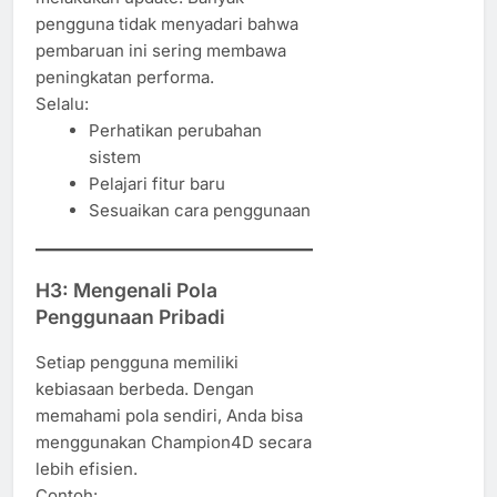
pengguna tidak menyadari bahwa
pembaruan ini sering membawa
peningkatan performa.
Selalu:
Perhatikan perubahan
sistem
Pelajari fitur baru
Sesuaikan cara penggunaan
H3: Mengenali Pola
Penggunaan Pribadi
Setiap pengguna memiliki
kebiasaan berbeda. Dengan
memahami pola sendiri, Anda bisa
menggunakan Champion4D secara
lebih efisien.
Contoh: