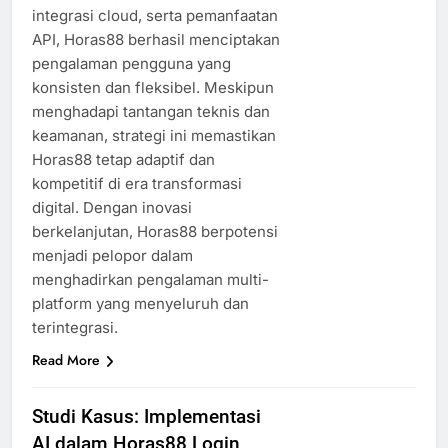
integrasi cloud, serta pemanfaatan
API, Horas88 berhasil menciptakan
pengalaman pengguna yang
konsisten dan fleksibel. Meskipun
menghadapi tantangan teknis dan
keamanan, strategi ini memastikan
Horas88 tetap adaptif dan
kompetitif di era transformasi
digital. Dengan inovasi
berkelanjutan, Horas88 berpotensi
menjadi pelopor dalam
menghadirkan pengalaman multi-
platform yang menyeluruh dan
terintegrasi.
Read More
Studi Kasus: Implementasi
AI dalam Horas88 Login