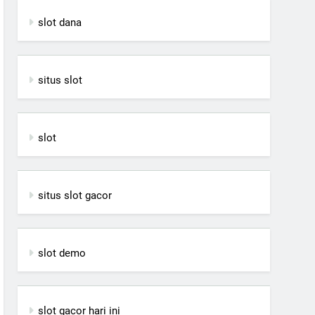
slot dana
situs slot
slot
situs slot gacor
slot demo
slot gacor hari ini