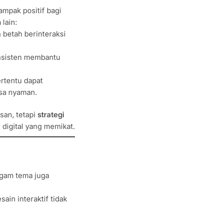
mpak positif bagi
lain:
betah berinteraksi
nsisten membantu
rtentu dapat
asa nyaman.
san, tetapi
strategi
igital yang memikat.
gam tema juga
esain interaktif tidak