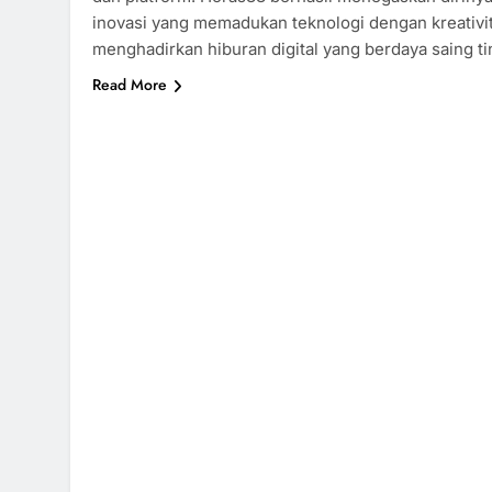
inovasi yang memadukan teknologi dengan kreativi
menghadirkan hiburan digital yang berdaya saing ti
Read More