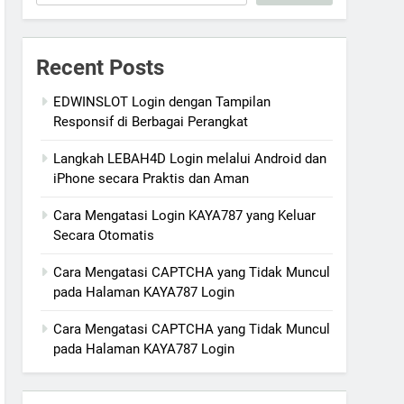
Recent Posts
EDWINSLOT Login dengan Tampilan
Responsif di Berbagai Perangkat
Langkah LEBAH4D Login melalui Android dan
iPhone secara Praktis dan Aman
Cara Mengatasi Login KAYA787 yang Keluar
Secara Otomatis
Cara Mengatasi CAPTCHA yang Tidak Muncul
pada Halaman KAYA787 Login
Cara Mengatasi CAPTCHA yang Tidak Muncul
pada Halaman KAYA787 Login