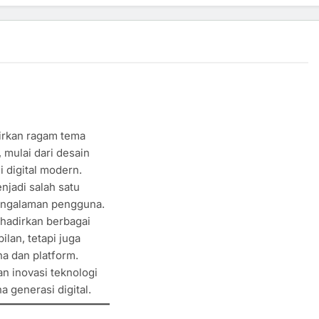
irkan ragam tema
mulai dari desain
gi digital modern.
jadi salah satu
pengalaman pengguna.
hadirkan berbagai
lan, tetapi juga
a dan platform.
 inovasi teknologi
 generasi digital.