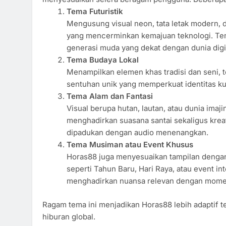
Tema Futuristik
Mengusung visual neon, tata letak modern, 
yang mencerminkan kemajuan teknologi. Tem
generasi muda yang dekat dengan dunia digit
Tema Budaya Lokal
Menampilkan elemen khas tradisi dan seni, 
sentuhan unik yang memperkuat identitas kul
Tema Alam dan Fantasi
Visual berupa hutan, lautan, atau dunia imaji
menghadirkan suasana santai sekaligus kreat
dipadukan dengan audio menenangkan.
Tema Musiman atau Event Khusus
Horas88 juga menyesuaikan tampilan dengan
seperti Tahun Baru, Hari Raya, atau event int
menghadirkan nuansa relevan dengan momen
Ragam tema ini menjadikan Horas88 lebih adaptif t
hiburan global.