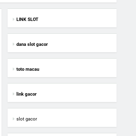
LINK SLOT
dana slot gacor
toto macau
link gacor
slot gacor