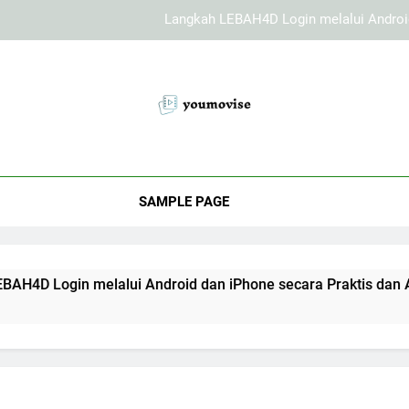
Langkah LEBAH4D Login melalui Androi
Cara Mengatasi Login
Cara Mengatasi CAPTCHA yang Tidak
EDWINSLOT Login dengan Tampi
 Movise
ilm Terbaru Dan Berbagai Konten Hiburan Di You Movise. Temp
Langkah LEBAH4D Login melalui Androi
SAMPLE PAGE
Cara Mengatasi Login
Cara Mengatasi CAPTCHA yang Tidak
n melalui Android dan iPhone secara Praktis dan Aman