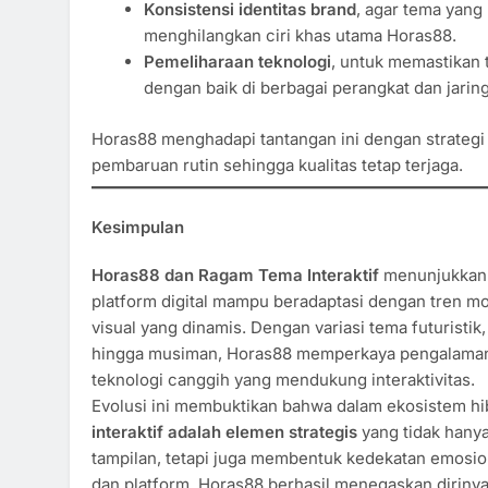
Konsistensi identitas brand
, agar tema yang 
menghilangkan ciri khas utama Horas88.
Pemeliharaan teknologi
, untuk memastikan 
dengan baik di berbagai perangkat dan jaring
Horas88 menghadapi tantangan ini dengan strategi
pembaruan rutin sehingga kualitas tetap terjaga.
Kesimpulan
Horas88 dan Ragam Tema Interaktif
menunjukkan
platform digital mampu beradaptasi dengan tren mo
visual yang dinamis. Dengan variasi tema futuristik,
hingga musiman, Horas88 memperkaya pengalaman
teknologi canggih yang mendukung interaktivitas.
Evolusi ini membuktikan bahwa dalam ekosistem hib
interaktif adalah elemen strategis
yang tidak hany
tampilan, tetapi juga membentuk kedekatan emosio
dan platform. Horas88 berhasil menegaskan diriny