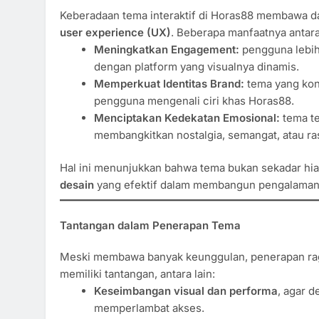
Keberadaan tema interaktif di Horas88 membawa da
user experience (UX)
. Beberapa manfaatnya antara 
Meningkatkan Engagement:
pengguna lebih 
dengan platform yang visualnya dinamis.
Memperkuat Identitas Brand:
tema yang ko
pengguna mengenali ciri khas Horas88.
Menciptakan Kedekatan Emosional:
tema te
membangkitkan nostalgia, semangat, atau r
Hal ini menunjukkan bahwa tema bukan sekadar hia
desain
yang efektif dalam membangun pengalaman d
Tantangan dalam Penerapan Tema
Meski membawa banyak keunggulan, penerapan ra
memiliki tantangan, antara lain:
Keseimbangan visual dan performa
, agar d
memperlambat akses.