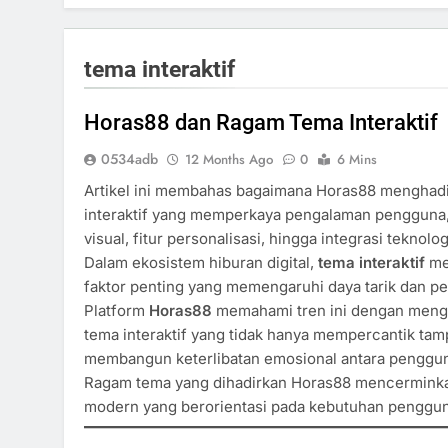
tema interaktif
Horas88 dan Ragam Tema Interaktif
0534adb
12 Months Ago
0
6 Mins
Artikel ini membahas bagaimana Horas88 menghad
interaktif yang memperkaya pengalaman pengguna, 
visual, fitur personalisasi, hingga integrasi teknolo
Dalam ekosistem hiburan digital,
tema interaktif
men
faktor penting yang memengaruhi daya tarik dan 
Platform
Horas88
memahami tren ini dengan meng
tema interaktif yang tidak hanya mempercantik tampi
membangun keterlibatan emosional antara penggun
Ragam tema yang dihadirkan Horas88 mencerminkan
modern yang berorientasi pada kebutuhan pengguna