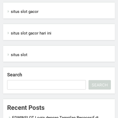
situs slot gacor
situs slot gacor hari ini
situs slot
Search
SEARCH
Recent Posts
EDWINSLOT Login dengan Tampilan Responsif di