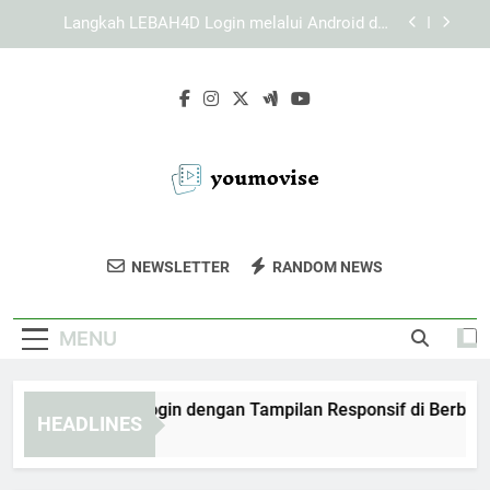
Skip
Langkah LEBAH4D Login melalui Android dan
to
iPhone secara Praktis dan Aman
content
Cara Mengatasi Login KAYA787 yang Keluar
Secara Otomatis
Cara Mengatasi CAPTCHA yang Tidak Muncul
pada Halaman KAYA787 Login
EDWINSLOT Login dengan Tampilan Responsif di
Berbagai Perangkat
Langkah LEBAH4D Login melalui Android dan
iPhone secara Praktis dan Aman
You Movise
Temukan Film Terbaru Dan Berbagai Konten
Cara Mengatasi Login KAYA787 yang Keluar
NEWSLETTER
RANDOM NEWS
Secara Otomatis
Hiburan Di You Movise. Tempatnya Untuk
Hiburan Berkualitas.
Cara Mengatasi CAPTCHA yang Tidak Muncul
pada Halaman KAYA787 Login
MENU
EDWINSLOT Login dengan Tampilan Responsif di Berbagai 
HEADLINES
2 Weeks Ago