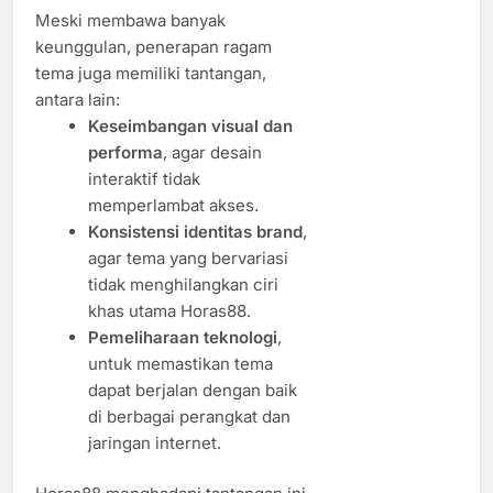
Meski membawa banyak
keunggulan, penerapan ragam
tema juga memiliki tantangan,
antara lain:
Keseimbangan visual dan
performa
, agar desain
interaktif tidak
memperlambat akses.
Konsistensi identitas brand
,
agar tema yang bervariasi
tidak menghilangkan ciri
khas utama Horas88.
Pemeliharaan teknologi
,
untuk memastikan tema
dapat berjalan dengan baik
di berbagai perangkat dan
jaringan internet.