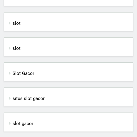
slot
slot
Slot Gacor
situs slot gacor
slot gacor