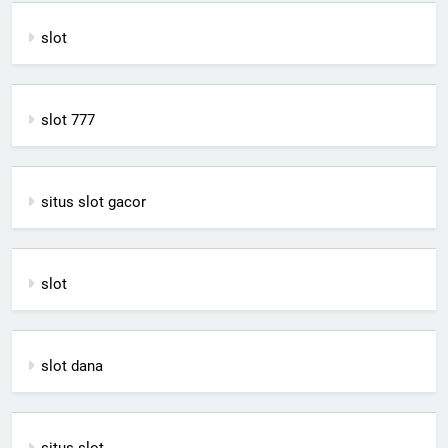
slot
slot 777
situs slot gacor
slot
slot dana