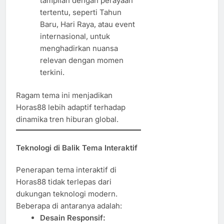
tampilan dengan perayaan
tertentu, seperti Tahun
Baru, Hari Raya, atau event
internasional, untuk
menghadirkan nuansa
relevan dengan momen
terkini.
Ragam tema ini menjadikan
Horas88 lebih adaptif terhadap
dinamika tren hiburan global.
Teknologi di Balik Tema Interaktif
Penerapan tema interaktif di
Horas88 tidak terlepas dari
dukungan teknologi modern.
Beberapa di antaranya adalah:
Desain Responsif: