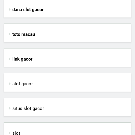
dana slot gacor
toto macau
link gacor
slot gacor
situs slot gacor
slot