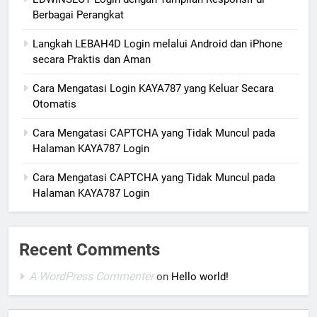
Berbagai Perangkat
Langkah LEBAH4D Login melalui Android dan iPhone
secara Praktis dan Aman
Cara Mengatasi Login KAYA787 yang Keluar Secara
Otomatis
Cara Mengatasi CAPTCHA yang Tidak Muncul pada
Halaman KAYA787 Login
Cara Mengatasi CAPTCHA yang Tidak Muncul pada
Halaman KAYA787 Login
Recent Comments
A WordPress Commenter
on
Hello world!