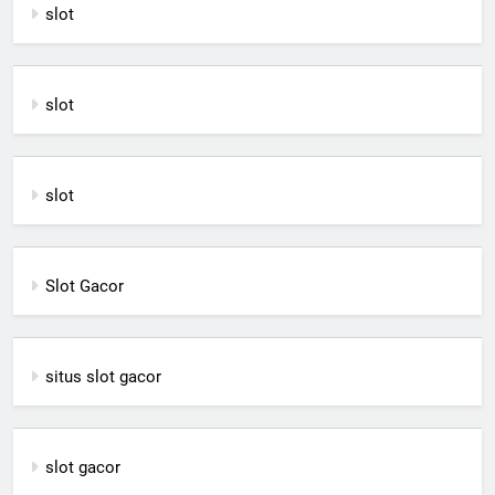
slot
slot
slot
Slot Gacor
situs slot gacor
slot gacor