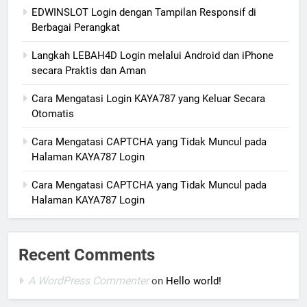
EDWINSLOT Login dengan Tampilan Responsif di
Berbagai Perangkat
Langkah LEBAH4D Login melalui Android dan iPhone
secara Praktis dan Aman
Cara Mengatasi Login KAYA787 yang Keluar Secara
Otomatis
Cara Mengatasi CAPTCHA yang Tidak Muncul pada
Halaman KAYA787 Login
Cara Mengatasi CAPTCHA yang Tidak Muncul pada
Halaman KAYA787 Login
Recent Comments
A WordPress Commenter
on
Hello world!