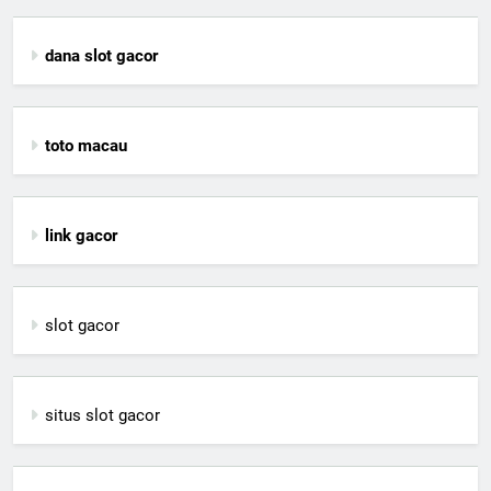
dana slot gacor
toto macau
link gacor
slot gacor
situs slot gacor