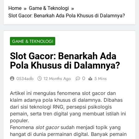
Home
Game & Teknologi
Slot Gacor: Benarkah Ada Pola Khusus di Dalamnya?
GAME & TEKNOLOGI
Slot Gacor: Benarkah Ada
Pola Khusus di Dalamnya?
0
0534adb
12 Months Ago
5 Mins
Artikel ini mengulas fenomena slot gacor dan
klaim adanya pola khusus di dalamnya. Dibahas
dari sisi teknologi RNG, persepsi psikologis
pemain, serta tren digital yang membuat istilah ini
populer.
Fenomena
slot gacor
sudah menjadi topik yang
hangat di dunia permainan digital. Banyak pemain