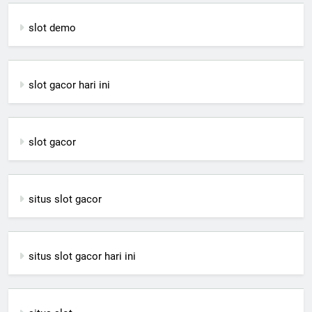
slot demo
slot gacor hari ini
slot gacor
situs slot gacor
situs slot gacor hari ini