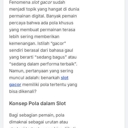
Fenomena
slot gacor
sudah
menjadi topik yang hangat di dunia
permainan digital. Banyak pemain
percaya bahwa ada pola khusus
yang membuat permainan terasa
lebih sering memberikan
kemenangan. Istilah “gacor”
sendiri berasal dari bahasa gaul
yang berarti “sedang bagus” atau
“sedang dalam performa terbaik”.
Namun, pertanyaan yang sering
muncul adalah: benarkah
slot
gacor
memiliki pola tertentu yang
bisa dikenali?
Konsep Pola dalam Slot
Bagi sebagian pemain, pola
dimaknai sebagai urutan atau