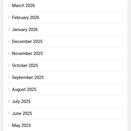
March 2026
February 2026
January 2026
December 2025
November 2025
October 2025
September 2025
August 2025
July 2025
June 2025
May 2025