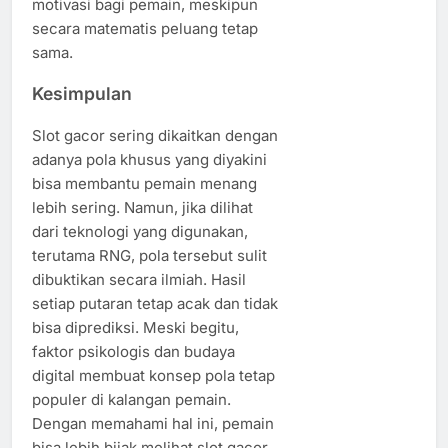
motivasi bagi pemain, meskipun
secara matematis peluang tetap
sama.
Kesimpulan
Slot gacor sering dikaitkan dengan
adanya pola khusus yang diyakini
bisa membantu pemain menang
lebih sering. Namun, jika dilihat
dari teknologi yang digunakan,
terutama RNG, pola tersebut sulit
dibuktikan secara ilmiah. Hasil
setiap putaran tetap acak dan tidak
bisa diprediksi. Meski begitu,
faktor psikologis dan budaya
digital membuat konsep pola tetap
populer di kalangan pemain.
Dengan memahami hal ini, pemain
bisa lebih bijak melihat slot gacor