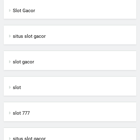
Slot Gacor
situs slot gacor
slot gacor
slot
slot 777
situs slot gacor