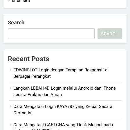
situs slot
Search
SEARCH
Recent Posts
EDWINSLOT Login dengan Tampilan Responsif di
Berbagai Perangkat
Langkah LEBAH4D Login melalui Android dan iPhone
secara Praktis dan Aman
Cara Mengatasi Login KAYA787 yang Keluar Secara
Otomatis
Cara Mengatasi CAPTCHA yang Tidak Muncul pada