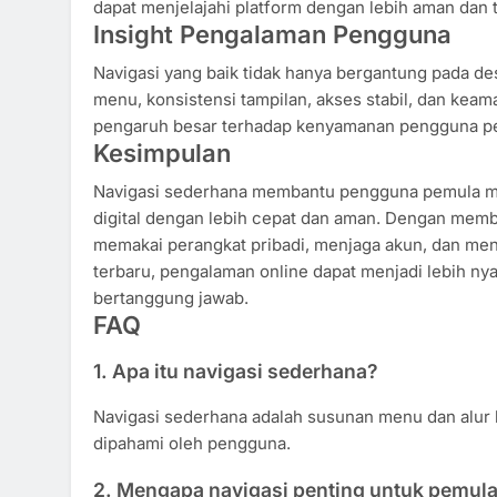
dapat menjelajahi platform dengan lebih aman dan 
Insight Pengalaman Pengguna
Navigasi yang baik tidak hanya bergantung pada des
menu, konsistensi tampilan, akses stabil, dan keam
pengaruh besar terhadap kenyamanan pengguna p
Kesimpulan
Navigasi sederhana membantu pengguna pemula 
digital dengan lebih cepat dan aman. Dengan memba
memakai perangkat pribadi, menjaga akun, dan m
terbaru, pengalaman online dapat menjadi lebih n
bertanggung jawab.
FAQ
1. Apa itu navigasi sederhana?
Navigasi sederhana adalah susunan menu dan alur
dipahami oleh pengguna.
2. Mengapa navigasi penting untuk pemul