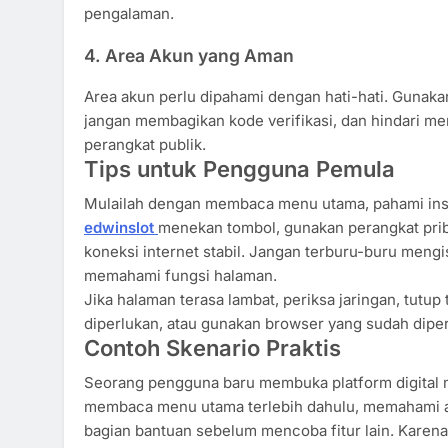
pengalaman.
4. Area Akun yang Aman
Area akun perlu dipahami dengan hati-hati. Gunakan
jangan membagikan kode verifikasi, dan hindari me
perangkat publik.
Tips untuk Pengguna Pemula
Mulailah dengan membaca menu utama, pahami ins
edwinslot
menekan tombol, gunakan perangkat prib
koneksi internet stabil. Jangan terburu-buru mengi
memahami fungsi halaman.
Jika halaman terasa lambat, periksa jaringan, tutup 
diperlukan, atau gunakan browser yang sudah diper
Contoh Skenario Praktis
Seorang pengguna baru membuka platform digital me
membaca menu utama terlebih dahulu, memahami ar
bagian bantuan sebelum mencoba fitur lain. Karena 