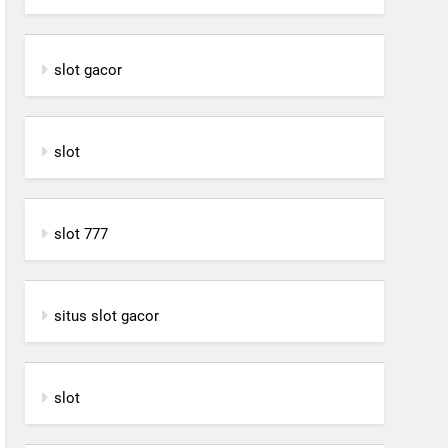
slot gacor
slot
slot 777
situs slot gacor
slot