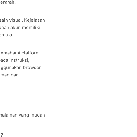
terarah.
ain visual. Kejelasan
anan akun memiliki
emula.
memahami platform
ca instruksi,
enggunakan browser
yaman dan
 halaman yang mudah
a?