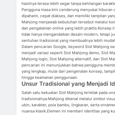
hasilnya terasa lebih segar tanpa kehilangan karak
Pengguna masa kini cenderung menyukai hiburan d
dipahami, cepat diakses, dan memiliki tampilan yan
Mahjong menjawab kebutuhan tersebut melalui komb
dan pengalaman online yang lebih praktis.Konsep i
tidak hanya mengandalkan desain modern, tetapi 
sentuhan tradisional yang membuatnya lebih mudah
Dalam pencarian Google, keyword Slot Mahjong s
menjadi variasi seperti Slot Mahjong demo, Slot Ma
Mahjong login, Slot Mahjong alternatif, dan Slot M
pencarian ini menunjukkan bahwa pengguna memb
yang lengkap, mulai dari pengenalan konsep, tampila
hingga keamanan penggunaan.
Unsur Tradisional yang Menjadi I
Salah satu kekuatan Slot Mahjong terletak pada un
tradisionalnya.Mahjong dikenal melalui simbol visua
ubin, karakter, pola bambu, lingkaran, serta orname
nuansa klasik.Elemen ini memberi identitas yang k