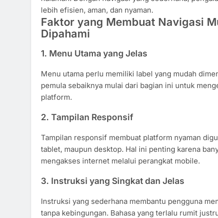
lebih efisien, aman, dan nyaman.
Faktor yang Membuat Navigasi 
Dipahami
1. Menu Utama yang Jelas
Menu utama perlu memiliki label yang mudah dime
pemula sebaiknya mulai dari bagian ini untuk menge
platform.
2. Tampilan Responsif
Tampilan responsif membuat platform nyaman digu
tablet, maupun desktop. Hal ini penting karena ba
mengakses internet melalui perangkat mobile.
3. Instruksi yang Singkat dan Jelas
Instruksi yang sederhana membantu pengguna mem
tanpa kebingungan. Bahasa yang terlalu rumit jus