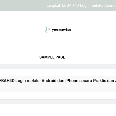
Langkah LEBAH4D Login melalui Androi
Cara Mengatasi Login
Cara Mengatasi CAPTCHA yang Tidak
EDWINSLOT Login dengan Tampi
 Movise
ilm Terbaru Dan Berbagai Konten Hiburan Di You Movise. Temp
Langkah LEBAH4D Login melalui Androi
SAMPLE PAGE
Cara Mengatasi Login
Cara Mengatasi CAPTCHA yang Tidak
 melalui Android dan iPhone secara Praktis dan Aman