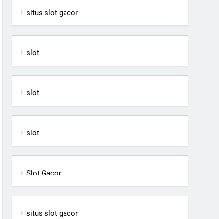
situs slot gacor
slot
slot
slot
Slot Gacor
situs slot gacor