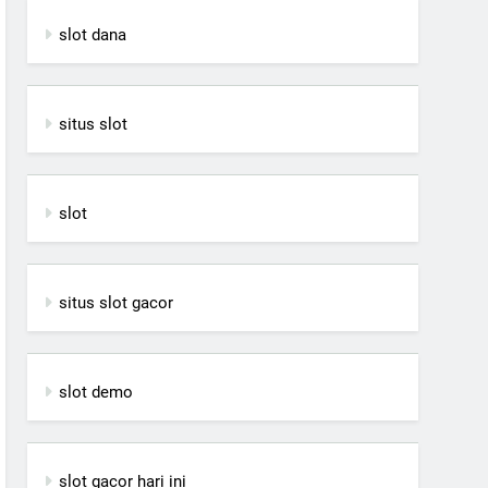
slot dana
situs slot
slot
situs slot gacor
slot demo
slot gacor hari ini