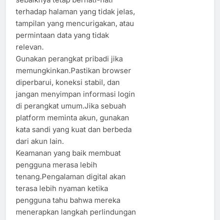
terhadap halaman yang tidak jelas,
tampilan yang mencurigakan, atau
permintaan data yang tidak
relevan.
Gunakan perangkat pribadi jika
memungkinkan.Pastikan browser
diperbarui, koneksi stabil, dan
jangan menyimpan informasi login
di perangkat umum.Jika sebuah
platform meminta akun, gunakan
kata sandi yang kuat dan berbeda
dari akun lain.
Keamanan yang baik membuat
pengguna merasa lebih
tenang.Pengalaman digital akan
terasa lebih nyaman ketika
pengguna tahu bahwa mereka
menerapkan langkah perlindungan