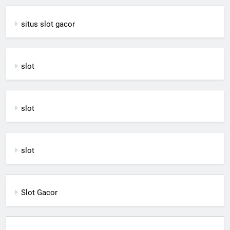
situs slot gacor
slot
slot
slot
Slot Gacor