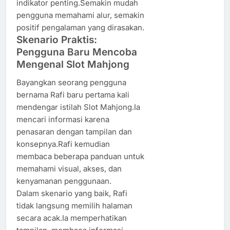
indikator penting.Semakin mudah
pengguna memahami alur, semakin
positif pengalaman yang dirasakan.
Skenario Praktis:
Pengguna Baru Mencoba
Mengenal Slot Mahjong
Bayangkan seorang pengguna
bernama Rafi baru pertama kali
mendengar istilah Slot Mahjong.Ia
mencari informasi karena
penasaran dengan tampilan dan
konsepnya.Rafi kemudian
membaca beberapa panduan untuk
memahami visual, akses, dan
kenyamanan penggunaan.
Dalam skenario yang baik, Rafi
tidak langsung memilih halaman
secara acak.Ia memperhatikan