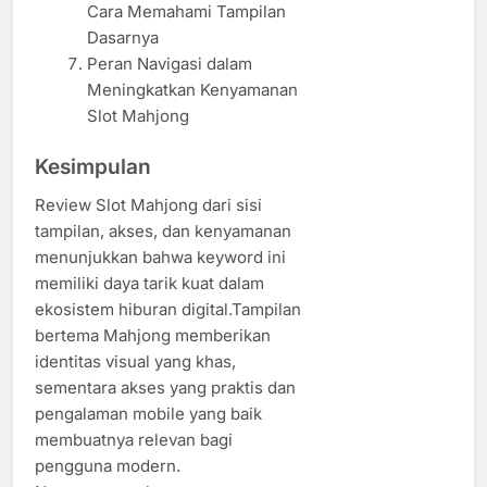
Cara Memahami Tampilan
Dasarnya
Peran Navigasi dalam
Meningkatkan Kenyamanan
Slot Mahjong
Kesimpulan
Review Slot Mahjong dari sisi
tampilan, akses, dan kenyamanan
menunjukkan bahwa keyword ini
memiliki daya tarik kuat dalam
ekosistem hiburan digital.Tampilan
bertema Mahjong memberikan
identitas visual yang khas,
sementara akses yang praktis dan
pengalaman mobile yang baik
membuatnya relevan bagi
pengguna modern.