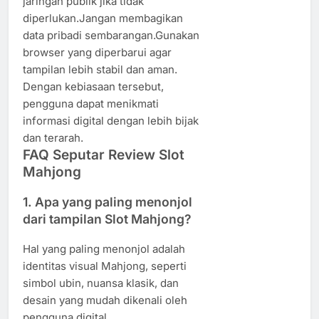
jaringan publik jika tidak
diperlukan.Jangan membagikan
data pribadi sembarangan.Gunakan
browser yang diperbarui agar
tampilan lebih stabil dan aman.
Dengan kebiasaan tersebut,
pengguna dapat menikmati
informasi digital dengan lebih bijak
dan terarah.
FAQ Seputar Review Slot
Mahjong
1. Apa yang paling menonjol
dari tampilan Slot Mahjong?
Hal yang paling menonjol adalah
identitas visual Mahjong, seperti
simbol ubin, nuansa klasik, dan
desain yang mudah dikenali oleh
pengguna digital.