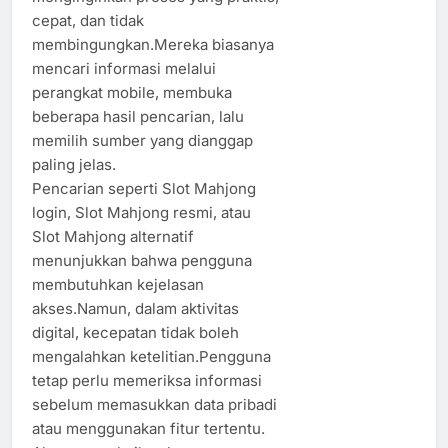
cepat, dan tidak
membingungkan.Mereka biasanya
mencari informasi melalui
perangkat mobile, membuka
beberapa hasil pencarian, lalu
memilih sumber yang dianggap
paling jelas.
Pencarian seperti Slot Mahjong
login, Slot Mahjong resmi, atau
Slot Mahjong alternatif
menunjukkan bahwa pengguna
membutuhkan kejelasan
akses.Namun, dalam aktivitas
digital, kecepatan tidak boleh
mengalahkan ketelitian.Pengguna
tetap perlu memeriksa informasi
sebelum memasukkan data pribadi
atau menggunakan fitur tertentu.