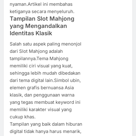
nyaman.Artikel ini membahas
ketiganya secara menyeluruh.
Tampilan Slot Mahjong
yang Mengandalkan
Identitas Klasik
Salah satu aspek paling menonjol
dari Slot Mahjong adalah
tampilannya.Tema Mahjong
memiliki ciri visual yang kuat,
sehingga lebih mudah dibedakan
dari tema digital lain.Simbol ubin,
elemen grafis bernuansa Asia
klasik, dan penggunaan warna
yang tegas membuat keyword ini
memiliki karakter visual yang
cukup khas.
Tampilan yang baik dalam hiburan
digital tidak hanya harus menarik,