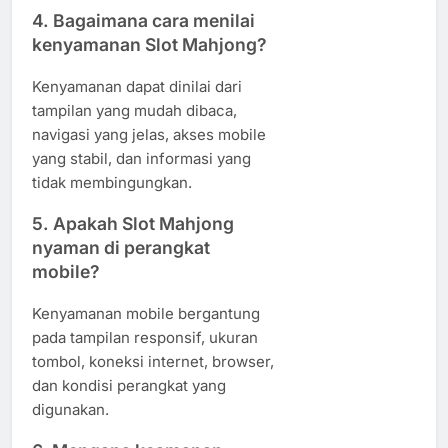
4. Bagaimana cara menilai
kenyamanan Slot Mahjong?
Kenyamanan dapat dinilai dari
tampilan yang mudah dibaca,
navigasi yang jelas, akses mobile
yang stabil, dan informasi yang
tidak membingungkan.
5. Apakah Slot Mahjong
nyaman di perangkat
mobile?
Kenyamanan mobile bergantung
pada tampilan responsif, ukuran
tombol, koneksi internet, browser,
dan kondisi perangkat yang
digunakan.