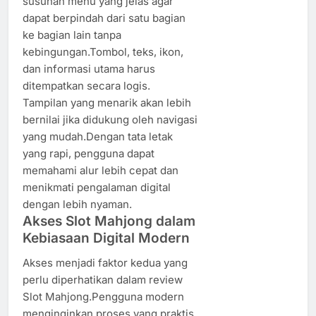
susunan menu yang jelas agar
dapat berpindah dari satu bagian
ke bagian lain tanpa
kebingungan.Tombol, teks, ikon,
dan informasi utama harus
ditempatkan secara logis.
Tampilan yang menarik akan lebih
bernilai jika didukung oleh navigasi
yang mudah.Dengan tata letak
yang rapi, pengguna dapat
memahami alur lebih cepat dan
menikmati pengalaman digital
dengan lebih nyaman.
Akses Slot Mahjong dalam
Kebiasaan Digital Modern
Akses menjadi faktor kedua yang
perlu diperhatikan dalam review
Slot Mahjong.Pengguna modern
menginginkan proses yang praktis,