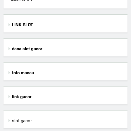
LINK SLOT
dana slot gacor
toto macau
link gacor
slot gacor