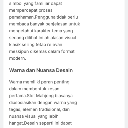
simbol yang familiar dapat
mempercepat proses
pemahaman.Pengguna tidak perlu
membaca banyak penjelasan untuk
mengetahui karakter tema yang
sedang dilihat.Inilah alasan visual
klasik sering tetap relevan
meskipun dikemas dalam format
modern.
Warna dan Nuansa Desain
Warna memiliki peran penting
dalam membentuk kesan
pertama.Slot Mahjong biasanya
diasosiasikan dengan warna yang
tegas, elemen tradisional, dan
nuansa visual yang lebih
hangat.Desain seperti ini dapat