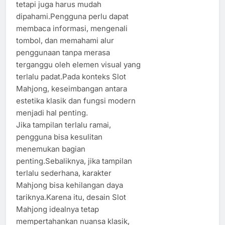
tetapi juga harus mudah
dipahami.Pengguna perlu dapat
membaca informasi, mengenali
tombol, dan memahami alur
penggunaan tanpa merasa
terganggu oleh elemen visual yang
terlalu padat.Pada konteks Slot
Mahjong, keseimbangan antara
estetika klasik dan fungsi modern
menjadi hal penting.
Jika tampilan terlalu ramai,
pengguna bisa kesulitan
menemukan bagian
penting.Sebaliknya, jika tampilan
terlalu sederhana, karakter
Mahjong bisa kehilangan daya
tariknya.Karena itu, desain Slot
Mahjong idealnya tetap
mempertahankan nuansa klasik,