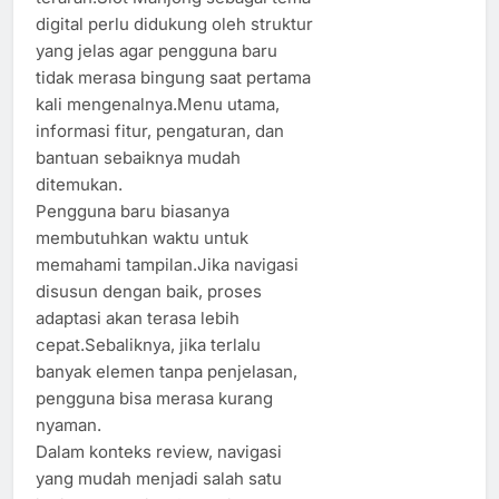
digital perlu didukung oleh struktur
yang jelas agar pengguna baru
tidak merasa bingung saat pertama
kali mengenalnya.Menu utama,
informasi fitur, pengaturan, dan
bantuan sebaiknya mudah
ditemukan.
Pengguna baru biasanya
membutuhkan waktu untuk
memahami tampilan.Jika navigasi
disusun dengan baik, proses
adaptasi akan terasa lebih
cepat.Sebaliknya, jika terlalu
banyak elemen tanpa penjelasan,
pengguna bisa merasa kurang
nyaman.
Dalam konteks review, navigasi
yang mudah menjadi salah satu