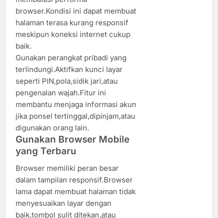
browser.Kondisi ini dapat membuat
halaman terasa kurang responsif
meskipun koneksi internet cukup
baik.
Gunakan perangkat pribadi yang
terlindungi.Aktifkan kunci layar
seperti PIN,pola,sidik jari,atau
pengenalan wajah.Fitur ini
membantu menjaga informasi akun
jika ponsel tertinggal,dipinjam,atau
digunakan orang lain.
Gunakan Browser Mobile
yang Terbaru
Browser memiliki peran besar
dalam tampilan responsif.Browser
lama dapat membuat halaman tidak
menyesuaikan layar dengan
baik,tombol sulit ditekan,atau