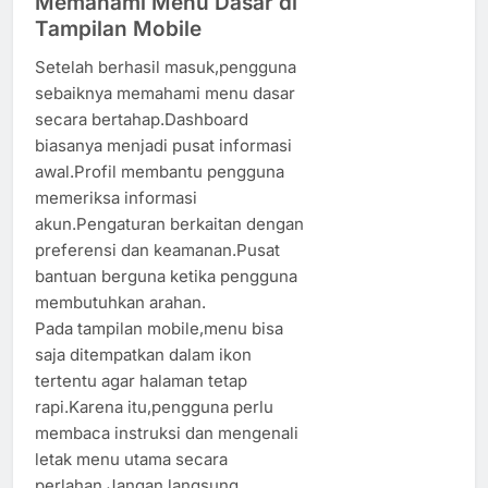
Memahami Menu Dasar di
Tampilan Mobile
Setelah berhasil masuk,pengguna
sebaiknya memahami menu dasar
secara bertahap.Dashboard
biasanya menjadi pusat informasi
awal.Profil membantu pengguna
memeriksa informasi
akun.Pengaturan berkaitan dengan
preferensi dan keamanan.Pusat
bantuan berguna ketika pengguna
membutuhkan arahan.
Pada tampilan mobile,menu bisa
saja ditempatkan dalam ikon
tertentu agar halaman tetap
rapi.Karena itu,pengguna perlu
membaca instruksi dan mengenali
letak menu utama secara
perlahan.Jangan langsung