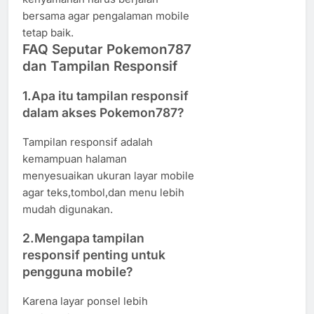
bersama agar pengalaman mobile
tetap baik.
FAQ Seputar Pokemon787
dan Tampilan Responsif
1.Apa itu tampilan responsif
dalam akses Pokemon787?
Tampilan responsif adalah
kemampuan halaman
menyesuaikan ukuran layar mobile
agar teks,tombol,dan menu lebih
mudah digunakan.
2.Mengapa tampilan
responsif penting untuk
pengguna mobile?
Karena layar ponsel lebih