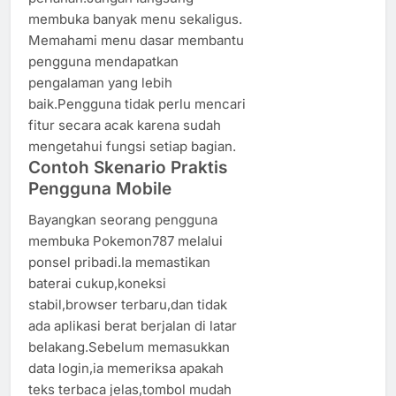
membuka banyak menu sekaligus.
Memahami menu dasar membantu
pengguna mendapatkan
pengalaman yang lebih
baik.Pengguna tidak perlu mencari
fitur secara acak karena sudah
mengetahui fungsi setiap bagian.
Contoh Skenario Praktis
Pengguna Mobile
Bayangkan seorang pengguna
membuka Pokemon787 melalui
ponsel pribadi.Ia memastikan
baterai cukup,koneksi
stabil,browser terbaru,dan tidak
ada aplikasi berat berjalan di latar
belakang.Sebelum memasukkan
data login,ia memeriksa apakah
teks terbaca jelas,tombol mudah