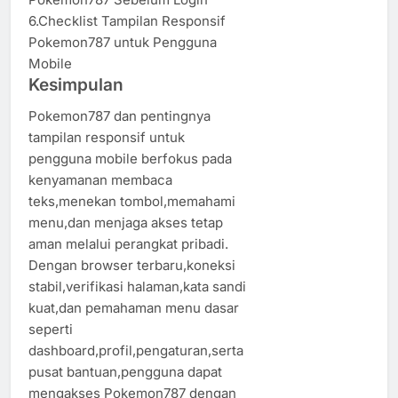
6.Checklist Tampilan Responsif
Pokemon787 untuk Pengguna
Mobile
Kesimpulan
Pokemon787 dan pentingnya
tampilan responsif untuk
pengguna mobile berfokus pada
kenyamanan membaca
teks,menekan tombol,memahami
menu,dan menjaga akses tetap
aman melalui perangkat pribadi.
Dengan browser terbaru,koneksi
stabil,verifikasi halaman,kata sandi
kuat,dan pemahaman menu dasar
seperti
dashboard,profil,pengaturan,serta
pusat bantuan,pengguna dapat
mengakses Pokemon787 dengan