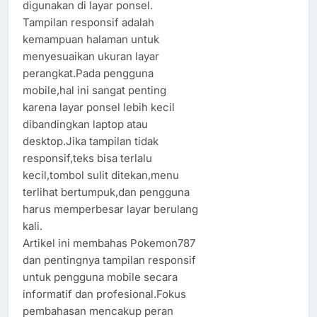
digunakan di layar ponsel.
Tampilan responsif adalah
kemampuan halaman untuk
menyesuaikan ukuran layar
perangkat.Pada pengguna
mobile,hal ini sangat penting
karena layar ponsel lebih kecil
dibandingkan laptop atau
desktop.Jika tampilan tidak
responsif,teks bisa terlalu
kecil,tombol sulit ditekan,menu
terlihat bertumpuk,dan pengguna
harus memperbesar layar berulang
kali.
Artikel ini membahas Pokemon787
dan pentingnya tampilan responsif
untuk pengguna mobile secara
informatif dan profesional.Fokus
pembahasan mencakup peran