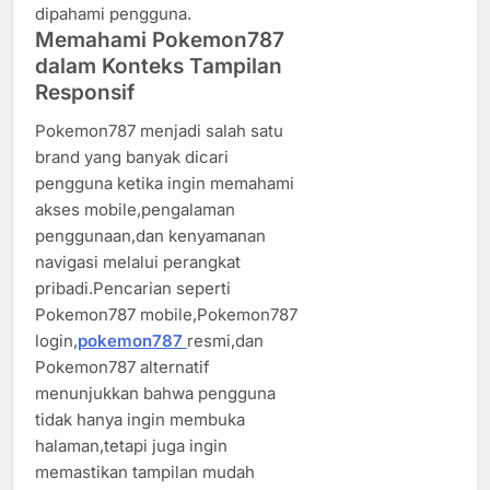
dipahami pengguna.
Memahami Pokemon787
dalam Konteks Tampilan
Responsif
Pokemon787 menjadi salah satu
brand yang banyak dicari
pengguna ketika ingin memahami
akses mobile,pengalaman
penggunaan,dan kenyamanan
navigasi melalui perangkat
pribadi.Pencarian seperti
Pokemon787 mobile,Pokemon787
login,
pokemon787
resmi,dan
Pokemon787 alternatif
menunjukkan bahwa pengguna
tidak hanya ingin membuka
halaman,tetapi juga ingin
memastikan tampilan mudah