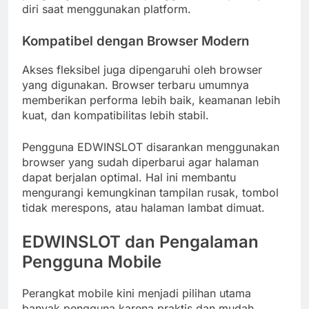
diri saat menggunakan platform.
Kompatibel dengan Browser Modern
Akses fleksibel juga dipengaruhi oleh browser
yang digunakan. Browser terbaru umumnya
memberikan performa lebih baik, keamanan lebih
kuat, dan kompatibilitas lebih stabil.
Pengguna EDWINSLOT disarankan menggunakan
browser yang sudah diperbarui agar halaman
dapat berjalan optimal. Hal ini membantu
mengurangi kemungkinan tampilan rusak, tombol
tidak merespons, atau halaman lambat dimuat.
EDWINSLOT dan Pengalaman
Pengguna Mobile
Perangkat mobile kini menjadi pilihan utama
banyak pengguna karena praktis dan mudah