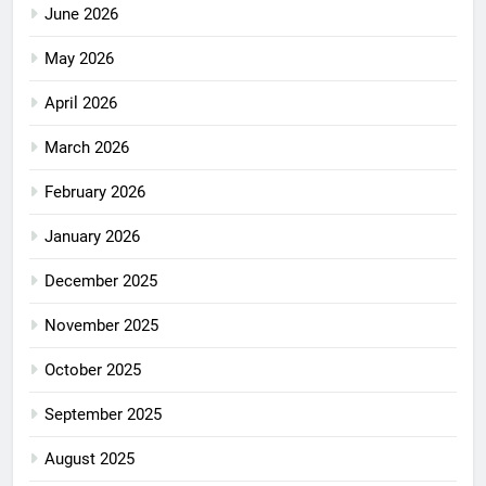
June 2026
May 2026
April 2026
March 2026
February 2026
January 2026
December 2025
November 2025
October 2025
September 2025
August 2025