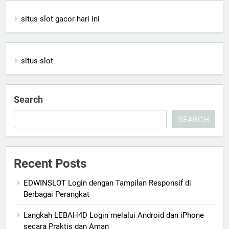
situs slot gacor hari ini
situs slot
Search
SEARCH
Recent Posts
EDWINSLOT Login dengan Tampilan Responsif di
Berbagai Perangkat
Langkah LEBAH4D Login melalui Android dan iPhone
secara Praktis dan Aman