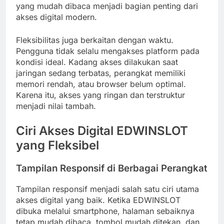
yang mudah dibaca menjadi bagian penting dari
akses digital modern.
Fleksibilitas juga berkaitan dengan waktu.
Pengguna tidak selalu mengakses platform pada
kondisi ideal. Kadang akses dilakukan saat
jaringan sedang terbatas, perangkat memiliki
memori rendah, atau browser belum optimal.
Karena itu, akses yang ringan dan terstruktur
menjadi nilai tambah.
Ciri Akses Digital EDWINSLOT
yang Fleksibel
Tampilan Responsif di Berbagai Perangkat
Tampilan responsif menjadi salah satu ciri utama
akses digital yang baik. Ketika EDWINSLOT
dibuka melalui smartphone, halaman sebaiknya
tetap mudah dibaca, tombol mudah ditekan, dan