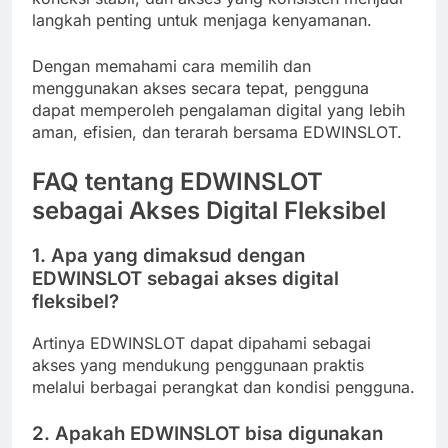
langkah penting untuk menjaga kenyamanan.
Dengan memahami cara memilih dan
menggunakan akses secara tepat, pengguna
dapat memperoleh pengalaman digital yang lebih
aman, efisien, dan terarah bersama EDWINSLOT.
FAQ tentang EDWINSLOT
sebagai Akses Digital Fleksibel
1. Apa yang dimaksud dengan
EDWINSLOT sebagai akses digital
fleksibel?
Artinya EDWINSLOT dapat dipahami sebagai
akses yang mendukung penggunaan praktis
melalui berbagai perangkat dan kondisi pengguna.
2. Apakah EDWINSLOT bisa digunakan