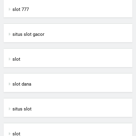
slot 777
situs slot gacor
slot
slot dana
situs slot
slot