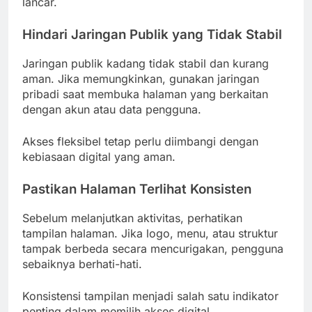
lancar.
Hindari Jaringan Publik yang Tidak Stabil
Jaringan publik kadang tidak stabil dan kurang
aman. Jika memungkinkan, gunakan jaringan
pribadi saat membuka halaman yang berkaitan
dengan akun atau data pengguna.
Akses fleksibel tetap perlu diimbangi dengan
kebiasaan digital yang aman.
Pastikan Halaman Terlihat Konsisten
Sebelum melanjutkan aktivitas, perhatikan
tampilan halaman. Jika logo, menu, atau struktur
tampak berbeda secara mencurigakan, pengguna
sebaiknya berhati-hati.
Konsistensi tampilan menjadi salah satu indikator
penting dalam memilih akses digital.