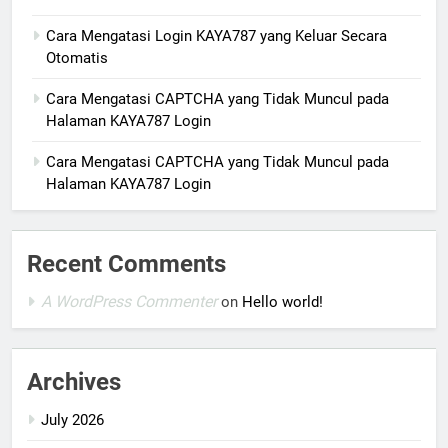
Cara Mengatasi Login KAYA787 yang Keluar Secara
Otomatis
Cara Mengatasi CAPTCHA yang Tidak Muncul pada
Halaman KAYA787 Login
Cara Mengatasi CAPTCHA yang Tidak Muncul pada
Halaman KAYA787 Login
Recent Comments
A WordPress Commenter
on
Hello world!
Archives
July 2026