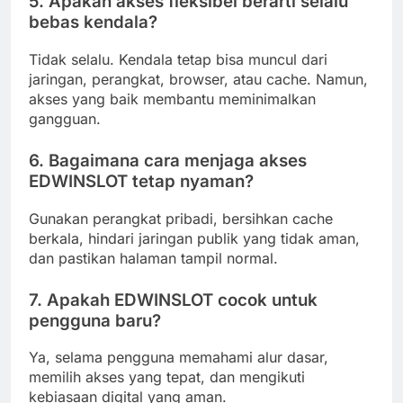
5. Apakah akses fleksibel berarti selalu
bebas kendala?
Tidak selalu. Kendala tetap bisa muncul dari
jaringan, perangkat, browser, atau cache. Namun,
akses yang baik membantu meminimalkan
gangguan.
6. Bagaimana cara menjaga akses
EDWINSLOT tetap nyaman?
Gunakan perangkat pribadi, bersihkan cache
berkala, hindari jaringan publik yang tidak aman,
dan pastikan halaman tampil normal.
7. Apakah EDWINSLOT cocok untuk
pengguna baru?
Ya, selama pengguna memahami alur dasar,
memilih akses yang tepat, dan mengikuti
kebiasaan digital yang aman.