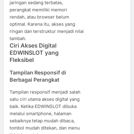
jaringan sedang terbatas,
perangkat memiliki memori
rendah, atau browser belum
optimal. Karena itu, akses yang
ringan dan terstruktur menjadi nilai
tambah.
Ciri Akses Digital
EDWINSLOT yang
Fleksibel
Tampilan Responsif di
Berbagai Perangkat
Tampilan responsif menjadi salah
satu ciri utama akses digital yang
baik. Ketika EDWINSLOT dibuka
melalui smartphone, halaman
sebaiknya tetap mudah dibaca,
tombol mudah ditekan, dan menu