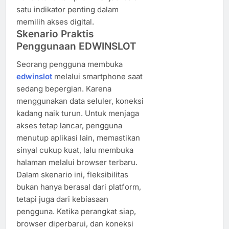
satu indikator penting dalam
memilih akses digital.
Skenario Praktis
Penggunaan EDWINSLOT
Seorang pengguna membuka
edwinslot
melalui smartphone saat
sedang bepergian. Karena
menggunakan data seluler, koneksi
kadang naik turun. Untuk menjaga
akses tetap lancar, pengguna
menutup aplikasi lain, memastikan
sinyal cukup kuat, lalu membuka
halaman melalui browser terbaru.
Dalam skenario ini, fleksibilitas
bukan hanya berasal dari platform,
tetapi juga dari kebiasaan
pengguna. Ketika perangkat siap,
browser diperbarui, dan koneksi