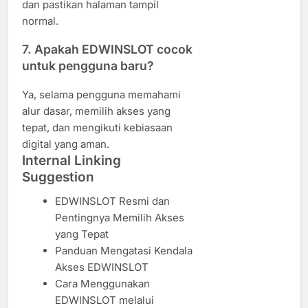
dan pastikan halaman tampil
normal.
7. Apakah EDWINSLOT cocok
untuk pengguna baru?
Ya, selama pengguna memahami
alur dasar, memilih akses yang
tepat, dan mengikuti kebiasaan
digital yang aman.
Internal Linking
Suggestion
EDWINSLOT Resmi dan
Pentingnya Memilih Akses
yang Tepat
Panduan Mengatasi Kendala
Akses EDWINSLOT
Cara Menggunakan
EDWINSLOT melalui