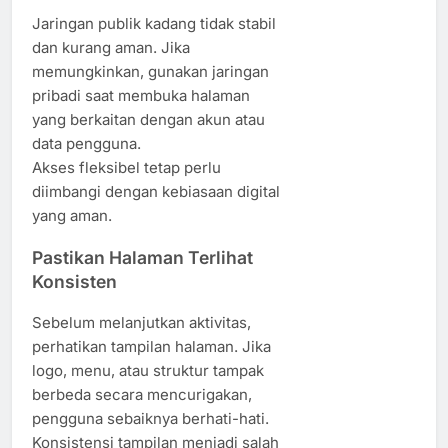
Jaringan publik kadang tidak stabil
dan kurang aman. Jika
memungkinkan, gunakan jaringan
pribadi saat membuka halaman
yang berkaitan dengan akun atau
data pengguna.
Akses fleksibel tetap perlu
diimbangi dengan kebiasaan digital
yang aman.
Pastikan Halaman Terlihat
Konsisten
Sebelum melanjutkan aktivitas,
perhatikan tampilan halaman. Jika
logo, menu, atau struktur tampak
berbeda secara mencurigakan,
pengguna sebaiknya berhati-hati.
Konsistensi tampilan menjadi salah