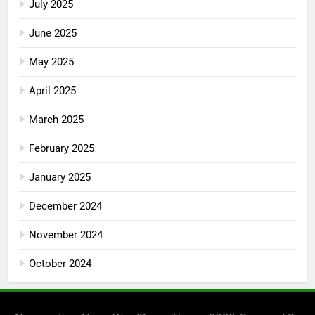
July 2025
June 2025
May 2025
April 2025
March 2025
February 2025
January 2025
December 2024
November 2024
October 2024