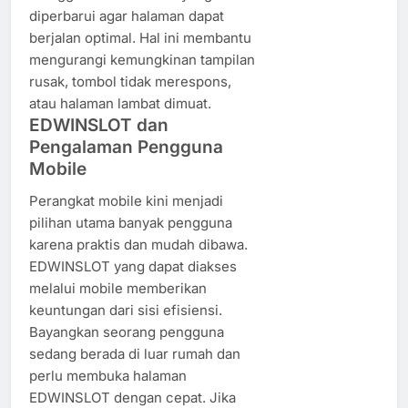
diperbarui agar halaman dapat
berjalan optimal. Hal ini membantu
mengurangi kemungkinan tampilan
rusak, tombol tidak merespons,
atau halaman lambat dimuat.
EDWINSLOT dan
Pengalaman Pengguna
Mobile
Perangkat mobile kini menjadi
pilihan utama banyak pengguna
karena praktis dan mudah dibawa.
EDWINSLOT yang dapat diakses
melalui mobile memberikan
keuntungan dari sisi efisiensi.
Bayangkan seorang pengguna
sedang berada di luar rumah dan
perlu membuka halaman
EDWINSLOT dengan cepat. Jika