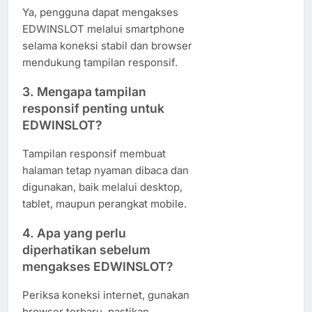
Ya, pengguna dapat mengakses
EDWINSLOT melalui smartphone
selama koneksi stabil dan browser
mendukung tampilan responsif.
3. Mengapa tampilan
responsif penting untuk
EDWINSLOT?
Tampilan responsif membuat
halaman tetap nyaman dibaca dan
digunakan, baik melalui desktop,
tablet, maupun perangkat mobile.
4. Apa yang perlu
diperhatikan sebelum
mengakses EDWINSLOT?
Periksa koneksi internet, gunakan
browser terbaru, pastikan