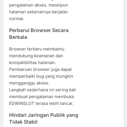
pengalaman akses, meskipun
halaman sebenarnya berjalan
normal.
Perbarui Browser Secara
Berkala
Browser terbaru membantu
mendukung keamanan dan
kompatibilitas halaman.
Pembaruan browser juga dapat
memperbaiki bug yang mungkin
mengganggu akses.
Langkah sederhana ini sering kali
membuat pengalaman membuka
EDWINSLOT terasa lebih lancar.
Hindari Jaringan Publik yang
Tidak Stabil