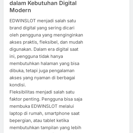
dalam Kebutuhan Digital
Modern
EDWINSLOT menjadi salah satu
brand digital yang sering dicari
oleh pengguna yang menginginkan
akses praktis, fleksibel, dan mudah
digunakan. Dalam era digital saat
ini, pengguna tidak hanya
membutuhkan halaman yang bisa
dibuka, tetapi juga pengalaman
akses yang nyaman di berbagai
kondisi.
Fleksibilitas menjadi salah satu
faktor penting. Pengguna bisa saja
membuka EDWINSLOT melalui
laptop di rumah, smartphone saat
bepergian, atau tablet ketika
membutuhkan tampilan yang lebih