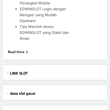
Perangkat Mobile
EDWINSLOT Login dengan
Navigasi yang Mudah
Dipahami
Tips Memilih Akses
EDWINSLOT yang Stabil dan
Aman
Read More
LINK SLOT
dana slot gacor