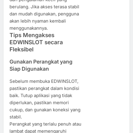
berulang. Jika akses terasa stabil
dan mudah digunakan, pengguna
akan lebih nyaman kembali
menggunakannya.
Tips Mengakses
EDWINSLOT secara
Fleksibel
Gunakan Perangkat yang
Siap Digunakan
Sebelum membuka EDWINSLOT,
pastikan perangkat dalam kondisi
baik. Tutup aplikasi yang tidak
diperlukan, pastikan memori
cukup, dan gunakan koneksi yang
stabil.
Perangkat yang terlalu penuh atau
lambat dapat memengaruhi