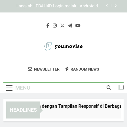
Skip
Cara Mengatasi Login KAYA787 yang Keluar
to
Secara Otomatis
content
Cara Mengatasi CAPTCHA yang Tidak Muncul
pada Halaman KAYA787 Login
EDWINSLOT Login dengan Tampilan Responsif di
Berbagai Perangkat
Langkah LEBAH4D Login melalui Android dan
iPhone secara Praktis dan Aman
Cara Mengatasi Login KAYA787 yang Keluar
Secara Otomatis
You Movise
Temukan Film Terbaru Dan Berbagai Konten
Cara Mengatasi CAPTCHA yang Tidak Muncul
NEWSLETTER
RANDOM NEWS
pada Halaman KAYA787 Login
Hiburan Di You Movise. Tempatnya Untuk
Hiburan Berkualitas.
MENU
WINSLOT Login dengan Tampilan Responsif di Berbagai Pera
HEADLINES
Weeks Ago