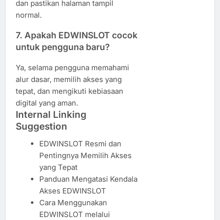
dan pastikan halaman tampil
normal.
7. Apakah EDWINSLOT cocok
untuk pengguna baru?
Ya, selama pengguna memahami
alur dasar, memilih akses yang
tepat, dan mengikuti kebiasaan
digital yang aman.
Internal Linking
Suggestion
EDWINSLOT Resmi dan
Pentingnya Memilih Akses
yang Tepat
Panduan Mengatasi Kendala
Akses EDWINSLOT
Cara Menggunakan
EDWINSLOT melalui