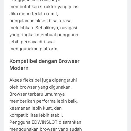
membutuhkan struktur yang jelas.
Jika menu terlalu rumit,
pengalaman akses bisa terasa
melelahkan. Sebaliknya, navigasi
yang ringkas membuat pengguna
lebih percaya diri saat
menggunakan platform.
Kompatibel dengan Browser
Modern
Akses fleksibel juga dipengaruhi
oleh browser yang digunakan.
Browser terbaru umumnya
memberikan performa lebih baik,
keamanan lebih kuat, dan
kompatibilitas lebih stabil.
Pengguna EDWINSLOT disarankan
menggunakan browser yang sudah