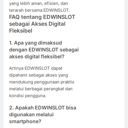
yang lebih aman, efisien, dan
terarah bersama EDWINSLOT.
FAQ tentang EDWINSLOT
sebagai Akses Digital
Fleksibel
1. Apa yang dimaksud
dengan EDWINSLOT sebagai
akses digital fleksibel?
Artinya EDWINSLOT dapat
dipahami sebagai akses yang
mendukung penggunaan praktis
melalui berbagai perangkat dan
kondisi pengguna.
2. Apakah EDWINSLOT bisa
digunakan melalui
smartphone?