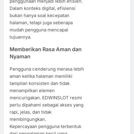
penggunaan menjadi lebih efisien.
Dalam konteks digital, efisiensi
bukan hanya soal kecepatan
halaman, tetapi juga seberapa
mudah pengguna mencapai
tujuannya.
Memberikan Rasa Aman dan
Nyaman
Pengguna cenderung merasa lebih
aman ketika halaman memiliki
tampilan konsisten dan tidak
menampilkan elemen
mencurigakan. EDWINSLOT resmi
perlu dipahami sebagai akses yang
rapi, jelas, dan tidak
membingungkan.
Kepercayaan pengguna terbentuk
dari pengalaman kecil yang