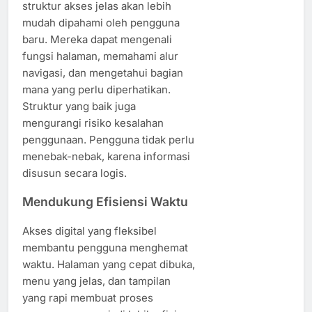
struktur akses jelas akan lebih
mudah dipahami oleh pengguna
baru. Mereka dapat mengenali
fungsi halaman, memahami alur
navigasi, dan mengetahui bagian
mana yang perlu diperhatikan.
Struktur yang baik juga
mengurangi risiko kesalahan
penggunaan. Pengguna tidak perlu
menebak-nebak, karena informasi
disusun secara logis.
Mendukung Efisiensi Waktu
Akses digital yang fleksibel
membantu pengguna menghemat
waktu. Halaman yang cepat dibuka,
menu yang jelas, dan tampilan
yang rapi membuat proses