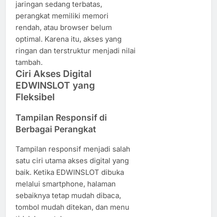
jaringan sedang terbatas,
perangkat memiliki memori
rendah, atau browser belum
optimal. Karena itu, akses yang
ringan dan terstruktur menjadi nilai
tambah.
Ciri Akses Digital
EDWINSLOT yang
Fleksibel
Tampilan Responsif di
Berbagai Perangkat
Tampilan responsif menjadi salah
satu ciri utama akses digital yang
baik. Ketika EDWINSLOT dibuka
melalui smartphone, halaman
sebaiknya tetap mudah dibaca,
tombol mudah ditekan, dan menu