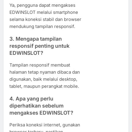
Ya, pengguna dapat mengakses
EDWINSLOT melalui smartphone
selama koneksi stabil dan browser
mendukung tampilan responsif.
3. Mengapa tampilan
responsif penting untuk
EDWINSLOT?
Tampilan responsif membuat
halaman tetap nyaman dibaca dan
digunakan, baik melalui desktop,
tablet, maupun perangkat mobile.
4. Apa yang perlu
diperhatikan sebelum
mengakses EDWINSLOT?
Periksa koneksi internet, gunakan
browser terbaru, pastikan