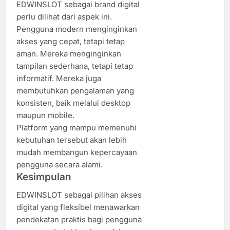
EDWINSLOT sebagai brand digital
perlu dilihat dari aspek ini.
Pengguna modern menginginkan
akses yang cepat, tetapi tetap
aman. Mereka menginginkan
tampilan sederhana, tetapi tetap
informatif. Mereka juga
membutuhkan pengalaman yang
konsisten, baik melalui desktop
maupun mobile.
Platform yang mampu memenuhi
kebutuhan tersebut akan lebih
mudah membangun kepercayaan
pengguna secara alami.
Kesimpulan
EDWINSLOT sebagai pilihan akses
digital yang fleksibel menawarkan
pendekatan praktis bagi pengguna