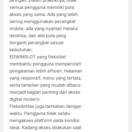
jaringan. Dalam praktiknya, tidak
semua pengguna memiliki pola
akses yang sama. Ada yang lebih
sering menggunakan perangkat
mobile, ada yang nyaman melalui
desktop, dan ada pula yang
berganti perangkat sesuai
kebutuhan.
EDWINSLOT yang fleksibel
membantu pengguna memperoleh
pengalaman lebih efisien. Halaman
yang responsif, menu yang tertata,
serta tampilan yang mudah dibaca
menjadi bagian penting dari akses
digital modern.
Fleksibilitas juga berkaitan dengan
waktu. Pengguna tidak selalu
mengakses platform pada kondisi
ideal. Kadang akses dilakukan saat