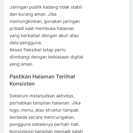
Jaringan publik kadang tidak stabil
dan kurang aman. Jika
memungkinkan, gunakan jaringan
pribadi saat membuka halaman
yang berkaitan dengan akun atau
data pengguna.
Akses fleksibel tetap perlu
diimbangi dengan kebiasaan digital
yang aman.
Pastikan Halaman Terlihat
Konsisten
Sebelum melanjutkan aktivitas,
perhatikan tampilan halaman. Jika
logo, menu, atau struktur tampak
berbeda secara mencurigakan,
pengguna sebaiknya berhati-hati.
Konsistensi tampilan menjadi salah