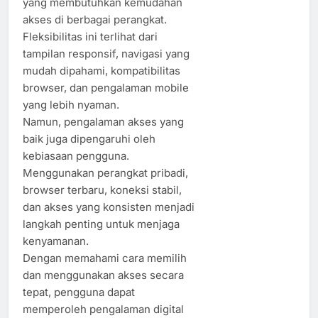
yang membutuhkan kemudahan
akses di berbagai perangkat.
Fleksibilitas ini terlihat dari
tampilan responsif, navigasi yang
mudah dipahami, kompatibilitas
browser, dan pengalaman mobile
yang lebih nyaman.
Namun, pengalaman akses yang
baik juga dipengaruhi oleh
kebiasaan pengguna.
Menggunakan perangkat pribadi,
browser terbaru, koneksi stabil,
dan akses yang konsisten menjadi
langkah penting untuk menjaga
kenyamanan.
Dengan memahami cara memilih
dan menggunakan akses secara
tepat, pengguna dapat
memperoleh pengalaman digital