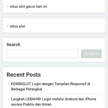
situs slot gacor hari ini
situs slot
Search
SEARCH
Recent Posts
EDWINSLOT Login dengan Tampilan Responsif di
Berbagai Perangkat
Langkah LEBAH4D Login melalui Android dan iPhone
secara Praktis dan Aman