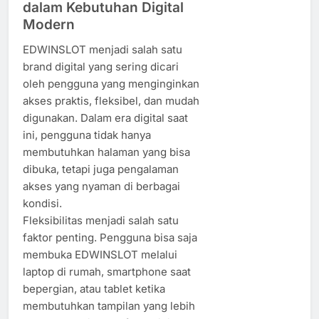
dalam Kebutuhan Digital
Modern
EDWINSLOT menjadi salah satu
brand digital yang sering dicari
oleh pengguna yang menginginkan
akses praktis, fleksibel, dan mudah
digunakan. Dalam era digital saat
ini, pengguna tidak hanya
membutuhkan halaman yang bisa
dibuka, tetapi juga pengalaman
akses yang nyaman di berbagai
kondisi.
Fleksibilitas menjadi salah satu
faktor penting. Pengguna bisa saja
membuka EDWINSLOT melalui
laptop di rumah, smartphone saat
bepergian, atau tablet ketika
membutuhkan tampilan yang lebih