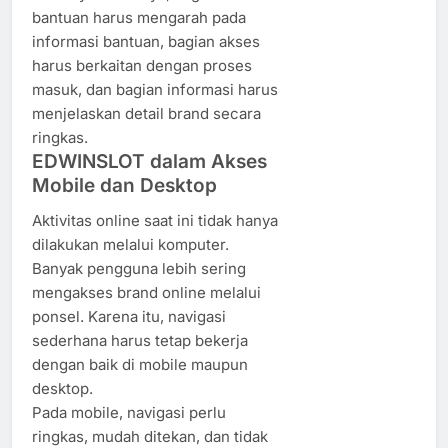
bantuan harus mengarah pada
informasi bantuan, bagian akses
harus berkaitan dengan proses
masuk, dan bagian informasi harus
menjelaskan detail brand secara
ringkas.
EDWINSLOT dalam Akses
Mobile dan Desktop
Aktivitas online saat ini tidak hanya
dilakukan melalui komputer.
Banyak pengguna lebih sering
mengakses brand online melalui
ponsel. Karena itu, navigasi
sederhana harus tetap bekerja
dengan baik di mobile maupun
desktop.
Pada mobile, navigasi perlu
ringkas, mudah ditekan, dan tidak