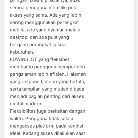
jaringan. Dalam praktiknya, tidak
semua pengguna memiliki pola
akses yang sama. Ada yang lebih
sering menggunakan perangkat
mobile, ada yang nyaman melalui
desktop, dan ada pula yang
berganti perangkat sesuai
kebutuhan.
EDWINSLOT yang fleksibel
membantu pengguna memperoleh
pengalaman lebih efisien. Halaman
yang responsif, menu yang tertata,
serta tampilan yang mudah dibaca
menjadi bagian penting dari akses
digital modern.
Fleksibilitas juga berkaitan dengan
waktu. Pengguna tidak selalu
mengakses platform pada kondisi
ideal. Kadang akses dilakukan saat