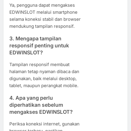
Ya, pengguna dapat mengakses
EDWINSLOT melalui smartphone
selama koneksi stabil dan browser
mendukung tampilan responsif.
3. Mengapa tampilan
responsif penting untuk
EDWINSLOT?
Tampilan responsif membuat
halaman tetap nyaman dibaca dan
digunakan, baik melalui desktop,
tablet, maupun perangkat mobile.
4. Apa yang perlu
diperhatikan sebelum
mengakses EDWINSLOT?
Periksa koneksi internet, gunakan
browser terbaru, pastikan