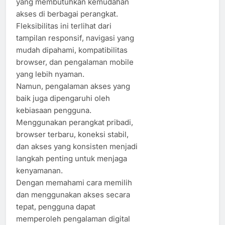
yang membutuhkan kemudahan
akses di berbagai perangkat.
Fleksibilitas ini terlihat dari
tampilan responsif, navigasi yang
mudah dipahami, kompatibilitas
browser, dan pengalaman mobile
yang lebih nyaman.
Namun, pengalaman akses yang
baik juga dipengaruhi oleh
kebiasaan pengguna.
Menggunakan perangkat pribadi,
browser terbaru, koneksi stabil,
dan akses yang konsisten menjadi
langkah penting untuk menjaga
kenyamanan.
Dengan memahami cara memilih
dan menggunakan akses secara
tepat, pengguna dapat
memperoleh pengalaman digital