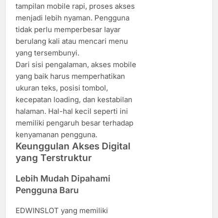
tampilan mobile rapi, proses akses
menjadi lebih nyaman. Pengguna
tidak perlu memperbesar layar
berulang kali atau mencari menu
yang tersembunyi.
Dari sisi pengalaman, akses mobile
yang baik harus memperhatikan
ukuran teks, posisi tombol,
kecepatan loading, dan kestabilan
halaman. Hal-hal kecil seperti ini
memiliki pengaruh besar terhadap
kenyamanan pengguna.
Keunggulan Akses Digital
yang Terstruktur
Lebih Mudah Dipahami
Pengguna Baru
EDWINSLOT yang memiliki