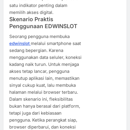
satu indikator penting dalam
memilih akses digital.
Skenario Praktis
Penggunaan EDWINSLOT
Seorang pengguna membuka
edwinslot
melalui smartphone saat
sedang bepergian. Karena
menggunakan data seluler, koneksi
kadang naik turun. Untuk menjaga
akses tetap lancar, pengguna
menutup aplikasi lain, memastikan
sinyal cukup kuat, lalu membuka
halaman melalui browser terbaru.
Dalam skenario ini, fleksibilitas
bukan hanya berasal dari platform,
tetapi juga dari kebiasaan
pengguna. Ketika perangkat siap,
browser diperbarui, dan koneksi