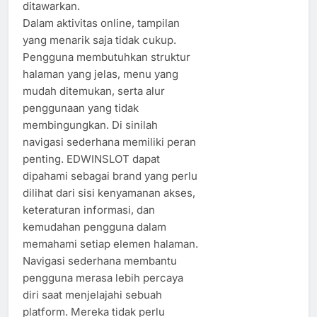
ditawarkan.
Dalam aktivitas online, tampilan
yang menarik saja tidak cukup.
Pengguna membutuhkan struktur
halaman yang jelas, menu yang
mudah ditemukan, serta alur
penggunaan yang tidak
membingungkan. Di sinilah
navigasi sederhana memiliki peran
penting. EDWINSLOT dapat
dipahami sebagai brand yang perlu
dilihat dari sisi kenyamanan akses,
keteraturan informasi, dan
kemudahan pengguna dalam
memahami setiap elemen halaman.
Navigasi sederhana membantu
pengguna merasa lebih percaya
diri saat menjelajahi sebuah
platform. Mereka tidak perlu