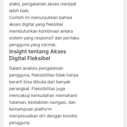
stabil, pengalaman akses menjadi
lebih baik.
Contoh ini menunjukkan bahwa
akses digital yang fleksibel
membutuhkan kombinasi antara
sistem yang responsif dan perilaku
pengguna yang cermat.
Insight tentang Akses
Digital Fleksibel
Dalam analisis pengalaman
pengguna, fleksibilitas tidak hanya
berarti bisa dibuka dari banyak
perangkat. Fleksibilitas juga
mencakup kemudahan memahami
halaman, kestabilan navigasi, dan
kemampuan platform
menyesuaikan diri dengan kondisi
pengguna.