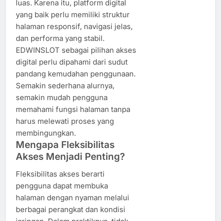
luas. Karena itu, platform digital
yang baik perlu memiliki struktur
halaman responsif, navigasi jelas,
dan performa yang stabil.
EDWINSLOT sebagai pilihan akses
digital perlu dipahami dari sudut
pandang kemudahan penggunaan.
Semakin sederhana alurnya,
semakin mudah pengguna
memahami fungsi halaman tanpa
harus melewati proses yang
membingungkan.
Mengapa Fleksibilitas
Akses Menjadi Penting?
Fleksibilitas akses berarti
pengguna dapat membuka
halaman dengan nyaman melalui
berbagai perangkat dan kondisi