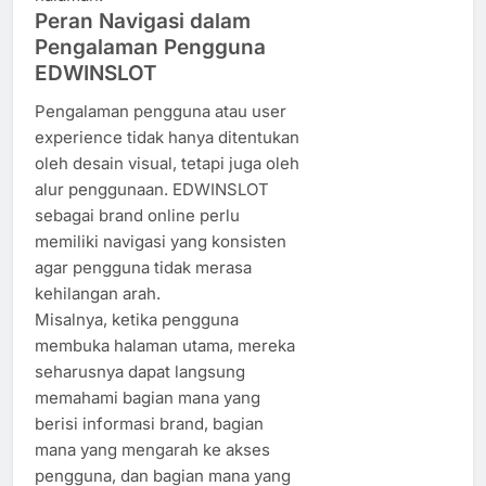
Peran Navigasi dalam
Pengalaman Pengguna
EDWINSLOT
Pengalaman pengguna atau user
experience tidak hanya ditentukan
oleh desain visual, tetapi juga oleh
alur penggunaan. EDWINSLOT
sebagai brand online perlu
memiliki navigasi yang konsisten
agar pengguna tidak merasa
kehilangan arah.
Misalnya, ketika pengguna
membuka halaman utama, mereka
seharusnya dapat langsung
memahami bagian mana yang
berisi informasi brand, bagian
mana yang mengarah ke akses
pengguna, dan bagian mana yang