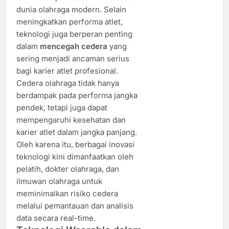
dunia olahraga modern. Selain
meningkatkan performa atlet,
teknologi juga berperan penting
dalam
mencegah cedera
yang
sering menjadi ancaman serius
bagi karier atlet profesional.
Cedera olahraga tidak hanya
berdampak pada performa jangka
pendek, tetapi juga dapat
mempengaruhi kesehatan dan
karier atlet dalam jangka panjang.
Oleh karena itu, berbagai inovasi
teknologi kini dimanfaatkan oleh
pelatih, dokter olahraga, dan
ilmuwan olahraga untuk
meminimalkan risiko cedera
melalui pemantauan dan analisis
data secara real-time.