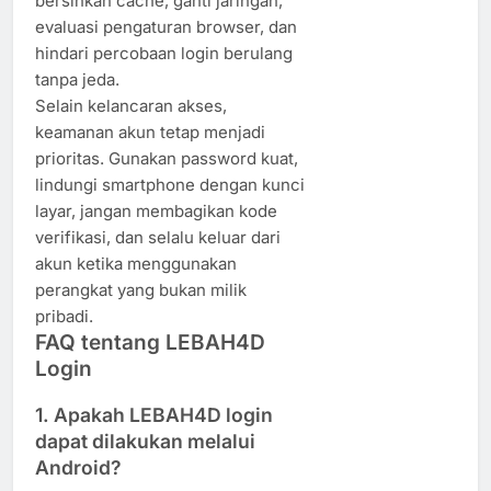
bersihkan cache, ganti jaringan,
evaluasi pengaturan browser, dan
hindari percobaan login berulang
tanpa jeda.
Selain kelancaran akses,
keamanan akun tetap menjadi
prioritas. Gunakan password kuat,
lindungi smartphone dengan kunci
layar, jangan membagikan kode
verifikasi, dan selalu keluar dari
akun ketika menggunakan
perangkat yang bukan milik
pribadi.
FAQ tentang LEBAH4D
Login
1. Apakah LEBAH4D login
dapat dilakukan melalui
Android?