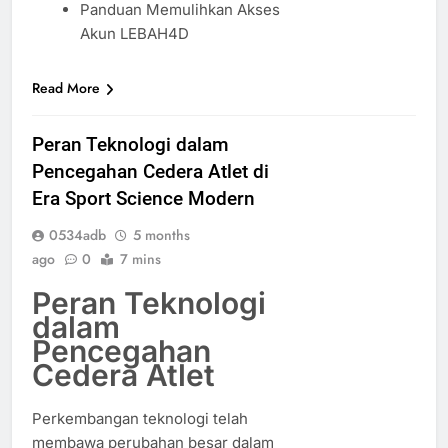
Panduan Memulihkan Akses
Akun LEBAH4D
Read More
Peran Teknologi dalam
Pencegahan Cedera Atlet di
Era Sport Science Modern
0534adb
5 months
ago
0
7 mins
Peran Teknologi
dalam
Pencegahan
Cedera Atlet
Perkembangan teknologi telah
membawa perubahan besar dalam