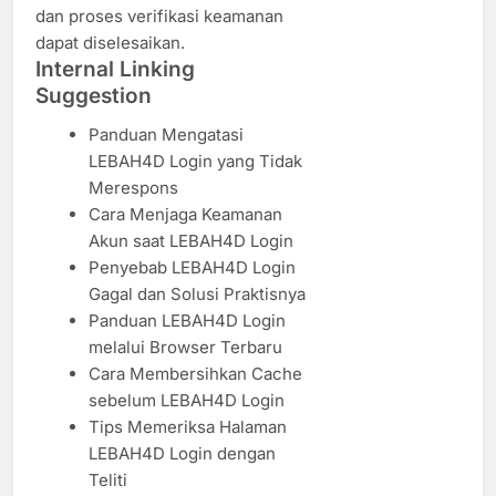
dan proses verifikasi keamanan
dapat diselesaikan.
Internal Linking
Suggestion
Panduan Mengatasi
LEBAH4D Login yang Tidak
Merespons
Cara Menjaga Keamanan
Akun saat LEBAH4D Login
Penyebab LEBAH4D Login
Gagal dan Solusi Praktisnya
Panduan LEBAH4D Login
melalui Browser Terbaru
Cara Membersihkan Cache
sebelum LEBAH4D Login
Tips Memeriksa Halaman
LEBAH4D Login dengan
Teliti