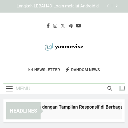
Skip
Cara Mengatasi Login KAYA787 yang Keluar
to
Secara Otomatis
content
Cara Mengatasi CAPTCHA yang Tidak Muncul
pada Halaman KAYA787 Login
EDWINSLOT Login dengan Tampilan Responsif di
Berbagai Perangkat
Langkah LEBAH4D Login melalui Android dan
iPhone secara Praktis dan Aman
Cara Mengatasi Login KAYA787 yang Keluar
Secara Otomatis
You Movise
Temukan Film Terbaru Dan Berbagai Konten
Cara Mengatasi CAPTCHA yang Tidak Muncul
NEWSLETTER
RANDOM NEWS
pada Halaman KAYA787 Login
Hiburan Di You Movise. Tempatnya Untuk
Hiburan Berkualitas.
MENU
WINSLOT Login dengan Tampilan Responsif di Berbagai Pera
HEADLINES
Weeks Ago