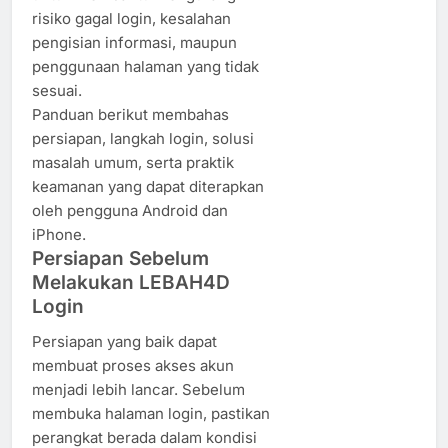
risiko gagal login, kesalahan
pengisian informasi, maupun
penggunaan halaman yang tidak
sesuai.
Panduan berikut membahas
persiapan, langkah login, solusi
masalah umum, serta praktik
keamanan yang dapat diterapkan
oleh pengguna Android dan
iPhone.
Persiapan Sebelum
Melakukan LEBAH4D
Login
Persiapan yang baik dapat
membuat proses akses akun
menjadi lebih lancar. Sebelum
membuka halaman login, pastikan
perangkat berada dalam kondisi