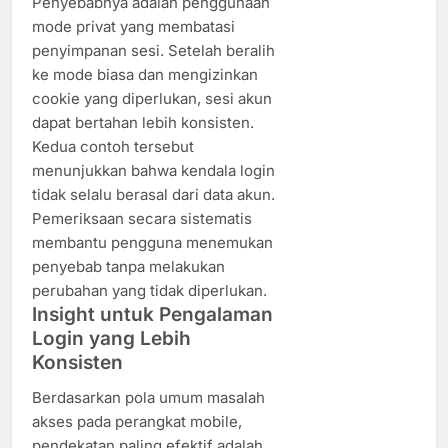
Penyebabnya adalah penggunaan
mode privat yang membatasi
penyimpanan sesi. Setelah beralih
ke mode biasa dan mengizinkan
cookie yang diperlukan, sesi akun
dapat bertahan lebih konsisten.
Kedua contoh tersebut
menunjukkan bahwa kendala login
tidak selalu berasal dari data akun.
Pemeriksaan secara sistematis
membantu pengguna menemukan
penyebab tanpa melakukan
perubahan yang tidak diperlukan.
Insight untuk Pengalaman
Login yang Lebih
Konsisten
Berdasarkan pola umum masalah
akses pada perangkat mobile,
pendekatan paling efektif adalah