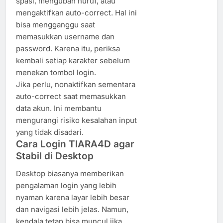
spasi, mengubah huruf, atau
mengaktifkan auto-correct. Hal ini
bisa mengganggu saat
memasukkan username dan
password. Karena itu, periksa
kembali setiap karakter sebelum
menekan tombol login.
Jika perlu, nonaktifkan sementara
auto-correct saat memasukkan
data akun. Ini membantu
mengurangi risiko kesalahan input
yang tidak disadari.
Cara Login TIARA4D agar
Stabil di Desktop
Desktop biasanya memberikan
pengalaman login yang lebih
nyaman karena layar lebih besar
dan navigasi lebih jelas. Namun,
kendala tetap bisa muncul jika