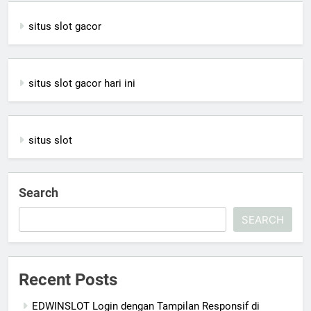
situs slot gacor
situs slot gacor hari ini
situs slot
Search
SEARCH
Recent Posts
EDWINSLOT Login dengan Tampilan Responsif di