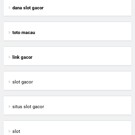
dana slot gacor
toto macau
link gacor
slot gacor
situs slot gacor
slot