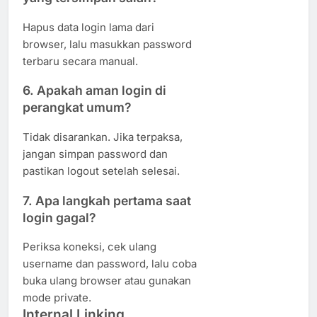
Hapus data login lama dari
browser, lalu masukkan password
terbaru secara manual.
6. Apakah aman login di
perangkat umum?
Tidak disarankan. Jika terpaksa,
jangan simpan password dan
pastikan logout setelah selesai.
7. Apa langkah pertama saat
login gagal?
Periksa koneksi, cek ulang
username dan password, lalu coba
buka ulang browser atau gunakan
mode private.
Internal Linking