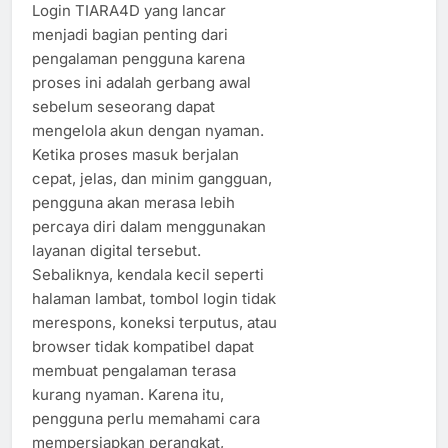
Login TIARA4D yang lancar
menjadi bagian penting dari
pengalaman pengguna karena
proses ini adalah gerbang awal
sebelum seseorang dapat
mengelola akun dengan nyaman.
Ketika proses masuk berjalan
cepat, jelas, dan minim gangguan,
pengguna akan merasa lebih
percaya diri dalam menggunakan
layanan digital tersebut.
Sebaliknya, kendala kecil seperti
halaman lambat, tombol login tidak
merespons, koneksi terputus, atau
browser tidak kompatibel dapat
membuat pengalaman terasa
kurang nyaman. Karena itu,
pengguna perlu memahami cara
mempersiapkan perangkat,