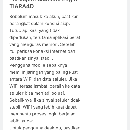
TIARA4D
Sebelum masuk ke akun, pastikan
perangkat dalam kondisi siap.
Tutup aplikasi yang tidak
diperlukan, terutama aplikasi berat
yang menguras memori. Setelah
itu, periksa koneksi internet dan
pastikan sinyal stabil.
Pengguna mobile sebaiknya
memilih jaringan yang paling kuat
antara WiFi dan data seluler. Jika
WiFi terasa lambat, beralih ke data
seluler bisa menjadi solusi.
Sebaliknya, jika sinyal seluler tidak
stabil, WiFi yang lebih kuat dapat
membantu proses login berjalan
lebih lancar.
Untuk pengguna desktop, pastikan