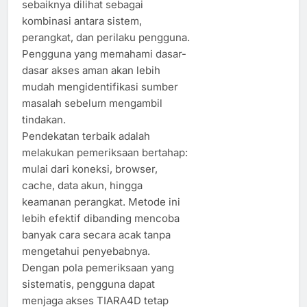
sebaiknya dilihat sebagai
kombinasi antara sistem,
perangkat, dan perilaku pengguna.
Pengguna yang memahami dasar-
dasar akses aman akan lebih
mudah mengidentifikasi sumber
masalah sebelum mengambil
tindakan.
Pendekatan terbaik adalah
melakukan pemeriksaan bertahap:
mulai dari koneksi, browser,
cache, data akun, hingga
keamanan perangkat. Metode ini
lebih efektif dibanding mencoba
banyak cara secara acak tanpa
mengetahui penyebabnya.
Dengan pola pemeriksaan yang
sistematis, pengguna dapat
menjaga akses TIARA4D tetap