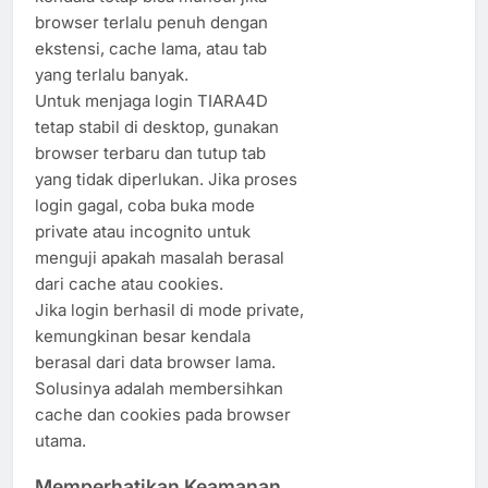
browser terlalu penuh dengan
ekstensi, cache lama, atau tab
yang terlalu banyak.
Untuk menjaga login TIARA4D
tetap stabil di desktop, gunakan
browser terbaru dan tutup tab
yang tidak diperlukan. Jika proses
login gagal, coba buka mode
private atau incognito untuk
menguji apakah masalah berasal
dari cache atau cookies.
Jika login berhasil di mode private,
kemungkinan besar kendala
berasal dari data browser lama.
Solusinya adalah membersihkan
cache dan cookies pada browser
utama.
Memperhatikan Keamanan