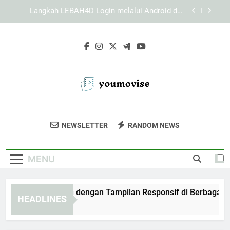
Skip
Cara Mengatasi Login KAYA787 yang Keluar
to
Secara Otomatis
content
Cara Mengatasi CAPTCHA yang Tidak Muncul
pada Halaman KAYA787 Login
EDWINSLOT Login dengan Tampilan Responsif di
Berbagai Perangkat
Langkah LEBAH4D Login melalui Android dan
iPhone secara Praktis dan Aman
Cara Mengatasi Login KAYA787 yang Keluar
Secara Otomatis
You Movise
Temukan Film Terbaru Dan Berbagai Konten
Cara Mengatasi CAPTCHA yang Tidak Muncul
NEWSLETTER
RANDOM NEWS
pada Halaman KAYA787 Login
Hiburan Di You Movise. Tempatnya Untuk
Hiburan Berkualitas.
MENU
WINSLOT Login dengan Tampilan Responsif di Berbagai Pera
HEADLINES
Weeks Ago