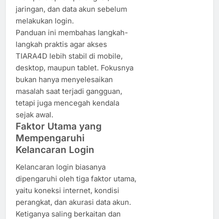
jaringan, dan data akun sebelum
melakukan login.
Panduan ini membahas langkah-
langkah praktis agar akses
TIARA4D lebih stabil di mobile,
desktop, maupun tablet. Fokusnya
bukan hanya menyelesaikan
masalah saat terjadi gangguan,
tetapi juga mencegah kendala
sejak awal.
Faktor Utama yang
Mempengaruhi
Kelancaran Login
Kelancaran login biasanya
dipengaruhi oleh tiga faktor utama,
yaitu koneksi internet, kondisi
perangkat, dan akurasi data akun.
Ketiganya saling berkaitan dan