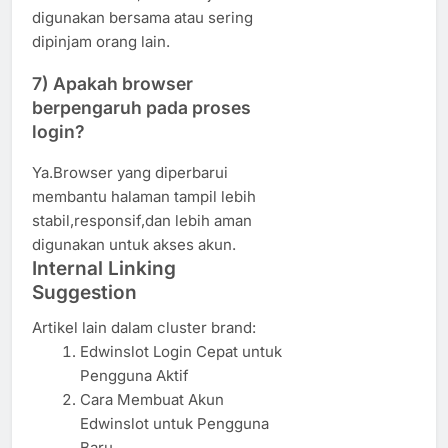
digunakan bersama atau sering
dipinjam orang lain.
7) Apakah browser
berpengaruh pada proses
login?
Ya.Browser yang diperbarui
membantu halaman tampil lebih
stabil,responsif,dan lebih aman
digunakan untuk akses akun.
Internal Linking
Suggestion
Artikel lain dalam cluster brand:
Edwinslot Login Cepat untuk
Pengguna Aktif
Cara Membuat Akun
Edwinslot untuk Pengguna
Baru