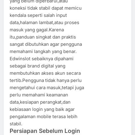
yang belum diperbarui,atau
koneksi tidak stabil dapat memicu
kendala seperti salah input
data,halaman lambat,atau proses
masuk yang gagal.Karena
itu,panduan singkat dan praktis
sangat dibutuhkan agar pengguna
memahami langkah yang benar.
Edwinslot sebaiknya dipahami
sebagai brand digital yang
membutuhkan akses akun secara
tertib.Pengguna tidak hanya perlu
mengetahui cara masuk,tetapi juga
perlu memahami keamanan
data,kesiapan perangkat,dan
kebiasaan login yang baik agar
pengalaman mobile terasa lebih
stabil.
Persiapan Sebelum Login