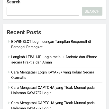
Search
SEARCH
Recent Posts
EDWINSLOT Login dengan Tampilan Responsif di
Berbagai Perangkat
Langkah LEBAH4D Login melalui Android dan iPhone
secara Praktis dan Aman
Cara Mengatasi Login KAYA787 yang Keluar Secara
Otomatis
Cara Mengatasi CAPTCHA yang Tidak Muncul pada
Halaman KAYA787 Login
Cara Mengatasi CAPTCHA yang Tidak Muncul pada
Halaman KAYA787 Login