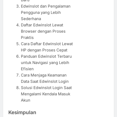
Edwinslot dan Pengalaman
Pengguna yang Lebih
Sederhana
Daftar Edwinslot Lewat
Browser dengan Proses
Praktis
Cara Daftar Edwinslot Lewat
HP dengan Proses Cepat
Panduan Edwinslot Terbaru
untuk Navigasi yang Lebih
Efisien
Cara Menjaga Keamanan
Data Saat Edwinslot Login
Solusi Edwinslot Login Saat
Mengalami Kendala Masuk
Akun
Kesimpulan