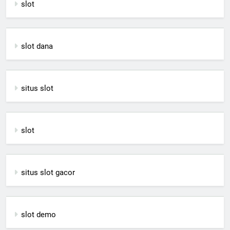
slot
slot dana
situs slot
slot
situs slot gacor
slot demo