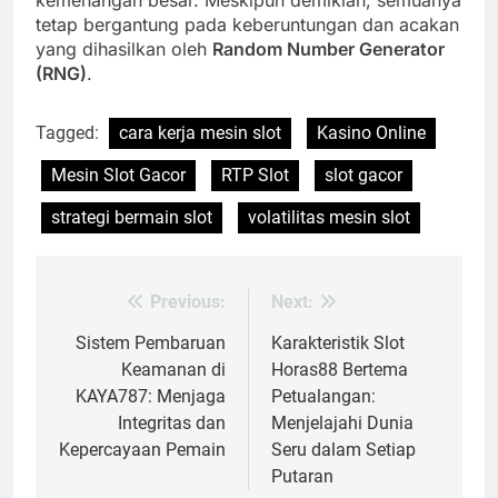
kemenangan besar. Meskipun demikian, semuanya
tetap bergantung pada keberuntungan dan acakan
yang dihasilkan oleh
Random Number Generator
(RNG)
.
Tagged:
cara kerja mesin slot
Kasino Online
Mesin Slot Gacor
RTP Slot
slot gacor
strategi bermain slot
volatilitas mesin slot
Previous:
Next:
Post
navigation
Sistem Pembaruan
Karakteristik Slot
Keamanan di
Horas88 Bertema
KAYA787: Menjaga
Petualangan:
Integritas dan
Menjelajahi Dunia
Kepercayaan Pemain
Seru dalam Setiap
Putaran