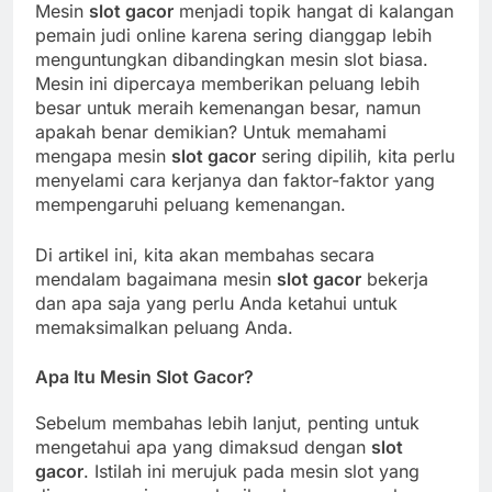
Mesin
slot gacor
menjadi topik hangat di kalangan
pemain judi online karena sering dianggap lebih
menguntungkan dibandingkan mesin slot biasa.
Mesin ini dipercaya memberikan peluang lebih
besar untuk meraih kemenangan besar, namun
apakah benar demikian? Untuk memahami
mengapa mesin
slot gacor
sering dipilih, kita perlu
menyelami cara kerjanya dan faktor-faktor yang
mempengaruhi peluang kemenangan.
Di artikel ini, kita akan membahas secara
mendalam bagaimana mesin
slot gacor
bekerja
dan apa saja yang perlu Anda ketahui untuk
memaksimalkan peluang Anda.
Apa Itu Mesin Slot Gacor?
Sebelum membahas lebih lanjut, penting untuk
mengetahui apa yang dimaksud dengan
slot
gacor
. Istilah ini merujuk pada mesin slot yang