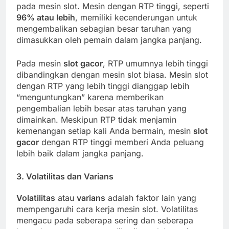
pada mesin slot. Mesin dengan RTP tinggi, seperti
96% atau lebih
, memiliki kecenderungan untuk
mengembalikan sebagian besar taruhan yang
dimasukkan oleh pemain dalam jangka panjang.
Pada mesin
slot gacor
, RTP umumnya lebih tinggi
dibandingkan dengan mesin slot biasa. Mesin slot
dengan RTP yang lebih tinggi dianggap lebih
“menguntungkan” karena memberikan
pengembalian lebih besar atas taruhan yang
dimainkan. Meskipun RTP tidak menjamin
kemenangan setiap kali Anda bermain, mesin
slot
gacor
dengan RTP tinggi memberi Anda peluang
lebih baik dalam jangka panjang.
3.
Volatilitas dan Varians
Volatilitas
atau
varians
adalah faktor lain yang
mempengaruhi cara kerja mesin slot. Volatilitas
mengacu pada seberapa sering dan seberapa