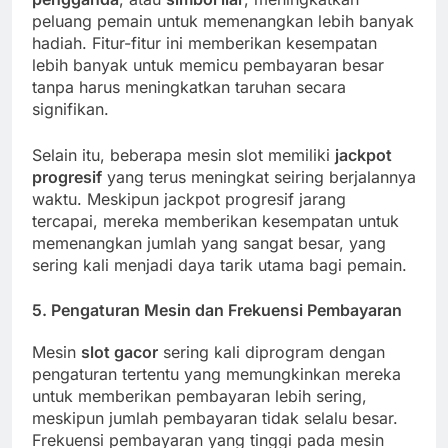
peluang pemain untuk memenangkan lebih banyak
hadiah. Fitur-fitur ini memberikan kesempatan
lebih banyak untuk memicu pembayaran besar
tanpa harus meningkatkan taruhan secara
signifikan.
Selain itu, beberapa mesin slot memiliki
jackpot
progresif
yang terus meningkat seiring berjalannya
waktu. Meskipun jackpot progresif jarang
tercapai, mereka memberikan kesempatan untuk
memenangkan jumlah yang sangat besar, yang
sering kali menjadi daya tarik utama bagi pemain.
5.
Pengaturan Mesin dan Frekuensi Pembayaran
Mesin
slot gacor
sering kali diprogram dengan
pengaturan tertentu yang memungkinkan mereka
untuk memberikan pembayaran lebih sering,
meskipun jumlah pembayaran tidak selalu besar.
Frekuensi pembayaran yang tinggi pada mesin