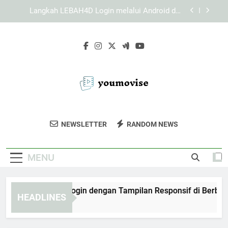
Skip
Langkah LEBAH4D Login melalui Android dan
to
iPhone secara Praktis dan Aman
content
Cara Mengatasi Login KAYA787 yang Keluar
Secara Otomatis
Cara Mengatasi CAPTCHA yang Tidak Muncul
pada Halaman KAYA787 Login
EDWINSLOT Login dengan Tampilan Responsif di
Berbagai Perangkat
Langkah LEBAH4D Login melalui Android dan
iPhone secara Praktis dan Aman
You Movise
Temukan Film Terbaru Dan Berbagai Konten
Cara Mengatasi Login KAYA787 yang Keluar
NEWSLETTER
RANDOM NEWS
Secara Otomatis
Hiburan Di You Movise. Tempatnya Untuk
Hiburan Berkualitas.
Cara Mengatasi CAPTCHA yang Tidak Muncul
pada Halaman KAYA787 Login
MENU
EDWINSLOT Login dengan Tampilan Responsif di Berbagai
HEADLINES
2 Weeks Ago