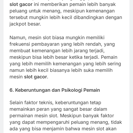
slot gacor
ini memberikan pemain lebih banyak
peluang untuk menang, meskipun kemenangan
tersebut mungkin lebih kecil dibandingkan dengan
jackpot besar.
Namun, mesin slot biasa mungkin memiliki
frekuensi pembayaran yang lebih rendah, yang
membuat kemenangan lebih jarang terjadi,
meskipun bisa lebih besar ketika terjadi. Pemain
yang lebih memilih kemenangan yang lebih sering
namun lebih kecil biasanya lebih suka memilih
mesin
slot gacor
.
6.
Keberuntungan dan Psikologi Pemain
Selain faktor teknis, keberuntungan tetap
memainkan peran yang sangat besar dalam
permainan mesin slot. Meskipun banyak faktor
yang dapat mempengaruhi peluang menang, tidak
ada yang bisa menjamin bahwa mesin slot akan