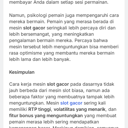
membayar Anda dalam setiap sesi permainan.
Namun, psikologi pemain juga mempengaruhi cara
mereka bermain. Pemain yang merasa berada di
mesin
slot gacor
seringkali lebih percaya diri dan
lebih bersemangat, yang meningkatkan
pengalaman bermain mereka. Percaya bahwa
mesin tersebut lebih menguntungkan bisa memberi
rasa optimisme yang membantu mereka bermain
lebih lama dan lebih banyak.
Kesimpulan
Cara kerja mesin
slot gacor
pada dasarnya tidak
jauh berbeda dari mesin slot biasa, namun ada
beberapa faktor yang membuatnya tampak lebih
menguntungkan. Mesin
slot gacor
sering kali
memiliki
RTP tinggi
,
volatilitas yang menarik
, dan
fitur bonus yang menguntungkan
yang membuat
pemain merasa lebih sering mendapatkan