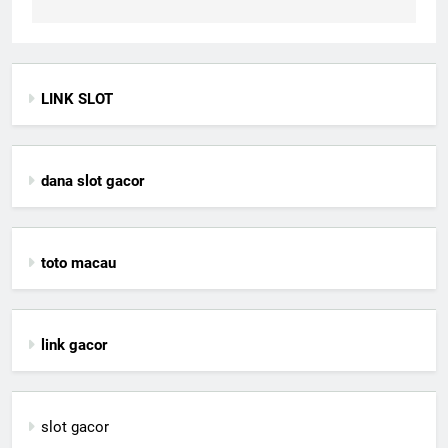
LINK SLOT
dana slot gacor
toto macau
link gacor
slot gacor