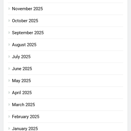
November 2025
October 2025
September 2025
August 2025
July 2025
June 2025
May 2025
April 2025
March 2025
February 2025
January 2025