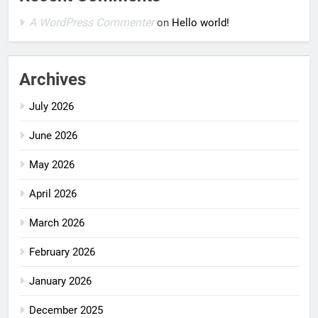
A WordPress Commenter
on
Hello world!
Archives
July 2026
June 2026
May 2026
April 2026
March 2026
February 2026
January 2026
December 2025