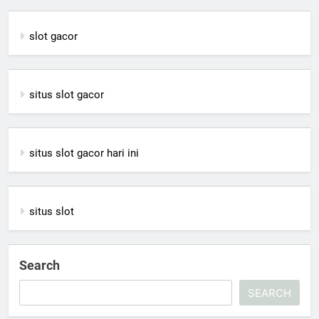
slot gacor
situs slot gacor
situs slot gacor hari ini
situs slot
Search
SEARCH