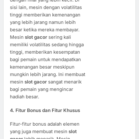
sisi lain, mesin dengan volatilitas
tinggi memberikan kemenangan
yang lebih jarang namun lebih
besar ketika mereka membayar.
Mesin
slot gacor
sering kali
memiliki volatilitas sedang hingga
tinggi, memberikan kesempatan
bagi pemain untuk mendapatkan
kemenangan besar meskipun
mungkin lebih jarang. Ini membuat
mesin
slot gacor
sangat menarik
bagi pemain yang mengincar
hadiah besar.
4.
Fitur Bonus dan Fitur Khusus
Fitur-fitur bonus adalah elemen
yang juga membuat mesin
slot
gacor
lebih menarik. Mesin