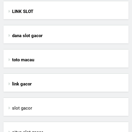
LINK SLOT
dana slot gacor
toto macau
link gacor
slot gacor