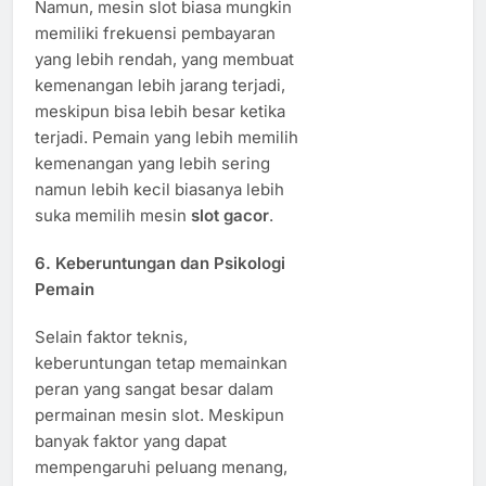
Namun, mesin slot biasa mungkin
memiliki frekuensi pembayaran
yang lebih rendah, yang membuat
kemenangan lebih jarang terjadi,
meskipun bisa lebih besar ketika
terjadi. Pemain yang lebih memilih
kemenangan yang lebih sering
namun lebih kecil biasanya lebih
suka memilih mesin
slot gacor
.
6.
Keberuntungan dan Psikologi
Pemain
Selain faktor teknis,
keberuntungan tetap memainkan
peran yang sangat besar dalam
permainan mesin slot. Meskipun
banyak faktor yang dapat
mempengaruhi peluang menang,