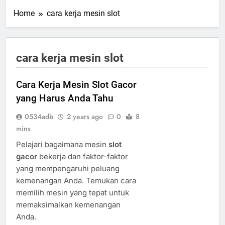
Home
cara kerja mesin slot
cara kerja mesin slot
Cara Kerja Mesin Slot Gacor
yang Harus Anda Tahu
0534adb
2 years ago
0
8
mins
Pelajari bagaimana mesin
slot
gacor
bekerja dan faktor-faktor
yang mempengaruhi peluang
kemenangan Anda. Temukan cara
memilih mesin yang tepat untuk
memaksimalkan kemenangan
Anda.