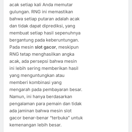
acak setiap kali Anda memutar
gulungan. RNG ini memastikan
bahwa setiap putaran adalah acak
dan tidak dapat diprediksi, yang
membuat setiap hasil sepenuhnya
bergantung pada keberuntungan.
Pada mesin
slot gacor
, meskipun
RNG tetap menghasilkan angka
acak, ada persepsi bahwa mesin
ini lebih sering memberikan hasil
yang menguntungkan atau
memberi kombinasi yang
mengarah pada pembayaran besar.
Namun, ini hanya berdasarkan
pengalaman para pemain dan tidak
ada jaminan bahwa mesin slot
gacor benar-benar “terbuka” untuk
kemenangan lebih besar.