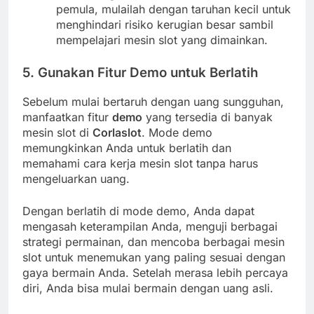
pemula, mulailah dengan taruhan kecil untuk
menghindari risiko kerugian besar sambil
mempelajari mesin slot yang dimainkan.
5.
Gunakan Fitur Demo untuk Berlatih
Sebelum mulai bertaruh dengan uang sungguhan,
manfaatkan fitur
demo
yang tersedia di banyak
mesin slot di
Corlaslot
. Mode demo
memungkinkan Anda untuk berlatih dan
memahami cara kerja mesin slot tanpa harus
mengeluarkan uang.
Dengan berlatih di mode demo, Anda dapat
mengasah keterampilan Anda, menguji berbagai
strategi permainan, dan mencoba berbagai mesin
slot untuk menemukan yang paling sesuai dengan
gaya bermain Anda. Setelah merasa lebih percaya
diri, Anda bisa mulai bermain dengan uang asli.