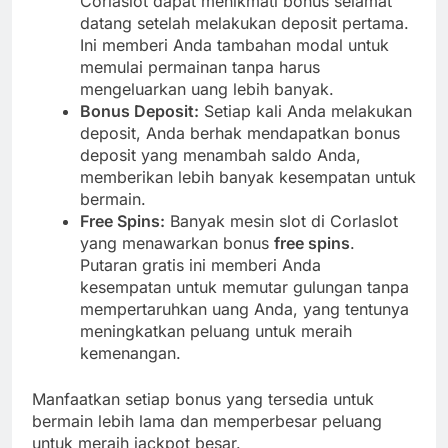
Corlaslot dapat menikmati bonus selamat
datang setelah melakukan deposit pertama.
Ini memberi Anda tambahan modal untuk
memulai permainan tanpa harus
mengeluarkan uang lebih banyak.
Bonus Deposit:
Setiap kali Anda melakukan
deposit, Anda berhak mendapatkan bonus
deposit yang menambah saldo Anda,
memberikan lebih banyak kesempatan untuk
bermain.
Free Spins:
Banyak mesin slot di Corlaslot
yang menawarkan bonus
free spins
.
Putaran gratis ini memberi Anda
kesempatan untuk memutar gulungan tanpa
mempertaruhkan uang Anda, yang tentunya
meningkatkan peluang untuk meraih
kemenangan.
Manfaatkan setiap bonus yang tersedia untuk
bermain lebih lama dan memperbesar peluang
untuk meraih jackpot besar.