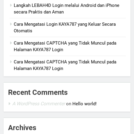
Langkah LEBAH4D Login melalui Android dan iPhone
secara Praktis dan Aman
Cara Mengatasi Login KAYA787 yang Keluar Secara
Otomatis
Cara Mengatasi CAPTCHA yang Tidak Muncul pada
Halaman KAYA787 Login
Cara Mengatasi CAPTCHA yang Tidak Muncul pada
Halaman KAYA787 Login
Recent Comments
A WordPress Commenter
on
Hello world!
Archives