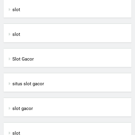
slot
slot
Slot Gacor
situs slot gacor
slot gacor
slot