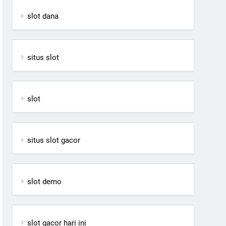
slot dana
situs slot
slot
situs slot gacor
slot demo
slot gacor hari ini