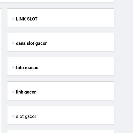
LINK SLOT
dana slot gacor
toto macau
link gacor
slot gacor