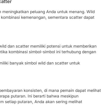
catter
m meningkatkan peluang Anda untuk menang. Wild
n kombinasi kemenangan, sementara scatter dapat
ild dan scatter memiliki potensi untuk memberikan
tika kombinasi simbol-simbol ini terhubung dengan
iliki banyak simbol wild dan scatter untuk
pembayaran konsisten, di mana pemain dapat melihat
rapa putaran. Ini berarti bahwa meskipun
m setiap putaran, Anda akan sering melihat