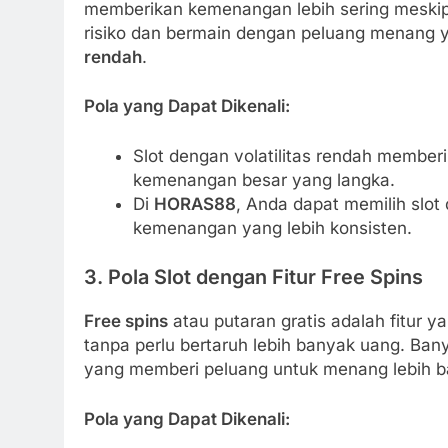
memberikan kemenangan lebih sering meskipu
risiko dan bermain dengan peluang menang ya
rendah
.
Pola yang Dapat Dikenali:
Slot dengan volatilitas rendah memberi
kemenangan besar yang langka.
Di
HORAS88
, Anda dapat memilih slot
kemenangan yang lebih konsisten.
3.
Pola Slot dengan Fitur Free Spins
Free spins
atau putaran gratis adalah fitu
tanpa perlu bertaruh lebih banyak uang. Bany
yang memberi peluang untuk menang lebih b
Pola yang Dapat Dikenali: