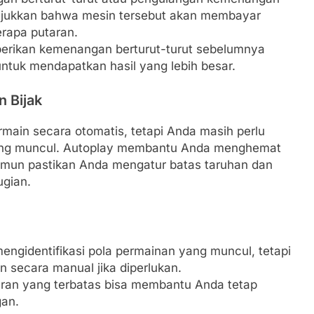
unjukkan bahwa mesin tersebut akan membayar
erapa putaran.
berikan kemenangan berturut-turut sebelumnya
tuk mendapatkan hasil yang lebih besar.
 Bijak
ain secara otomatis, tetapi Anda masih perlu
yang muncul. Autoplay membantu Anda menghemat
amun pastikan Anda mengatur batas taruhan dan
ugian.
ngidentifikasi pola permainan yang muncul, tetapi
 secara manual jika diperlukan.
ran yang terbatas bisa membantu Anda tetap
gan.