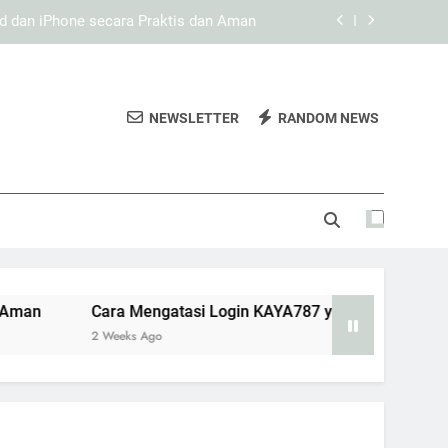
d dan iPhone secara Praktis dan Aman
 KAYA787 yang Keluar Secara Otomatis
 Muncul pada Halaman KAYA787 Login
NEWSLETTER
RANDOM NEWS
lan Responsif di Berbagai Perangkat
atnya Untuk Hiburan Berkualitas.
d dan iPhone secara Praktis dan Aman
 KAYA787 yang Keluar Secara Otomatis
 Muncul pada Halaman KAYA787 Login
Cara Mengatasi Login KAYA787 yang Keluar Secara Otomati
2 Weeks Ago