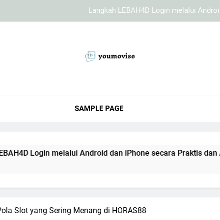
Langkah LEBAH4D Login melalui Androi
Cara Mengatasi Login
Cara Mengatasi CAPTCHA yang Tidak
EDWINSLOT Login dengan Tampi
 Movise
ilm Terbaru Dan Berbagai Konten Hiburan Di You Movise. Temp
Langkah LEBAH4D Login melalui Androi
SAMPLE PAGE
Cara Mengatasi Login
Cara Mengatasi CAPTCHA yang Tidak
n melalui Android dan iPhone secara Praktis dan Aman
Pola Slot yang Sering Menang di HORAS88