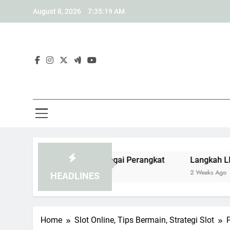
Skip
August 8, 2026
7:35:20 AM
to
content
You
Temukan F
esponsif di Berbagai Perangkat
Langkah LEBAH4D Logi
2 Weeks Ago
HEADLINES
Home
Slot Online, Tips Bermain, Strategi Slot