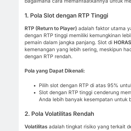
bagaimana cara memanfaatkannya untuk me
1.
Pola Slot dengan RTP Tinggi
RTP (Return to Player)
adalah faktor utama ya
dengan RTP tinggi memiliki kemungkinan le
pemain dalam jangka panjang. Slot di
HORAS
kemenangan yang lebih sering, meskipun had
dengan RTP rendah.
Pola yang Dapat Dikenali:
Pilih slot dengan RTP di atas 95% unt
Slot dengan RTP tinggi cenderung mem
Anda lebih banyak kesempatan untuk b
2.
Pola Volatilitas Rendah
Volatilitas
adalah tingkat risiko yang terkait 