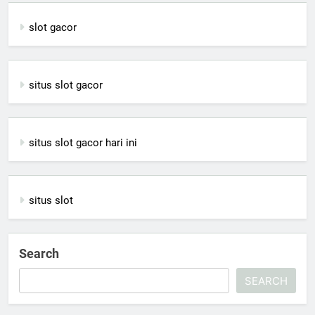
slot gacor
situs slot gacor
situs slot gacor hari ini
situs slot
Search
SEARCH