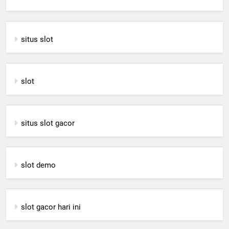
situs slot
slot
situs slot gacor
slot demo
slot gacor hari ini