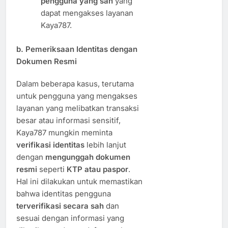
pengguna yang sah
yang
dapat mengakses layanan
Kaya787.
b.
Pemeriksaan Identitas dengan
Dokumen Resmi
Dalam beberapa kasus, terutama
untuk pengguna yang mengakses
layanan yang melibatkan transaksi
besar atau informasi sensitif,
Kaya787 mungkin meminta
verifikasi identitas
lebih lanjut
dengan
mengunggah dokumen
resmi
seperti
KTP atau paspor
.
Hal ini dilakukan untuk memastikan
bahwa identitas pengguna
terverifikasi secara sah
dan
sesuai dengan informasi yang