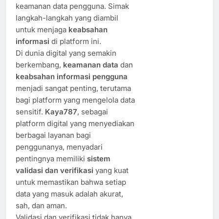
keamanan data pengguna. Simak
langkah-langkah yang diambil
untuk menjaga
keabsahan
informasi
di platform ini.
Di dunia digital yang semakin
berkembang,
keamanan data
dan
keabsahan informasi pengguna
menjadi sangat penting, terutama
bagi platform yang mengelola data
sensitif.
Kaya787
, sebagai
platform digital yang menyediakan
berbagai layanan bagi
penggunanya, menyadari
pentingnya memiliki
sistem
validasi dan verifikasi
yang kuat
untuk memastikan bahwa setiap
data yang masuk adalah akurat,
sah, dan aman.
Validasi dan verifikasi tidak hanya