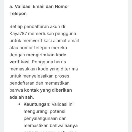
a.
Validasi Email dan Nomor
Telepon
Setiap pendaftaran akun di
Kaya787 memerlukan pengguna
untuk memverifikasi alamat email
atau nomor telepon mereka
dengan
mengirimkan kode
verifikasi
. Pengguna harus
memasukkan kode yang diterima
untuk menyelesaikan proses
pendaftaran dan memastikan
bahwa
kontak yang diberikan
adalah sah
.
Keuntungan
: Validasi ini
mengurangi potensi
penyalahgunaan dan
memastikan bahwa
hanya