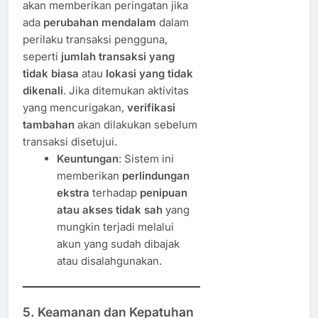
akan memberikan peringatan jika
ada
perubahan mendalam
dalam
perilaku transaksi pengguna,
seperti
jumlah transaksi yang
tidak biasa
atau
lokasi yang tidak
dikenali
. Jika ditemukan aktivitas
yang mencurigakan,
verifikasi
tambahan
akan dilakukan sebelum
transaksi disetujui.
Keuntungan
: Sistem ini
memberikan
perlindungan
ekstra
terhadap
penipuan
atau akses tidak sah
yang
mungkin terjadi melalui
akun yang sudah dibajak
atau disalahgunakan.
5.
Keamanan dan Kepatuhan