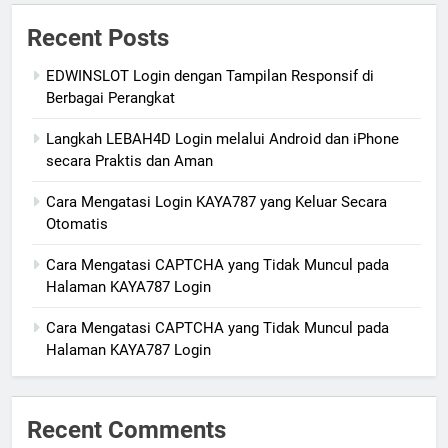
Recent Posts
EDWINSLOT Login dengan Tampilan Responsif di
Berbagai Perangkat
Langkah LEBAH4D Login melalui Android dan iPhone
secara Praktis dan Aman
Cara Mengatasi Login KAYA787 yang Keluar Secara
Otomatis
Cara Mengatasi CAPTCHA yang Tidak Muncul pada
Halaman KAYA787 Login
Cara Mengatasi CAPTCHA yang Tidak Muncul pada
Halaman KAYA787 Login
Recent Comments