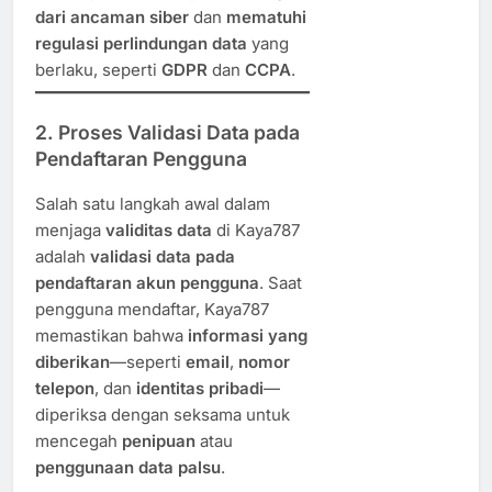
dari ancaman siber
dan
mematuhi
regulasi perlindungan data
yang
berlaku, seperti
GDPR
dan
CCPA
.
2.
Proses Validasi Data pada
Pendaftaran Pengguna
Salah satu langkah awal dalam
menjaga
validitas data
di Kaya787
adalah
validasi data pada
pendaftaran akun pengguna
. Saat
pengguna mendaftar, Kaya787
memastikan bahwa
informasi yang
diberikan
—seperti
email
,
nomor
telepon
, dan
identitas pribadi
—
diperiksa dengan seksama untuk
mencegah
penipuan
atau
penggunaan data palsu
.