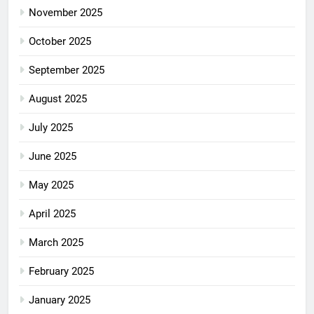
November 2025
October 2025
September 2025
August 2025
July 2025
June 2025
May 2025
April 2025
March 2025
February 2025
January 2025