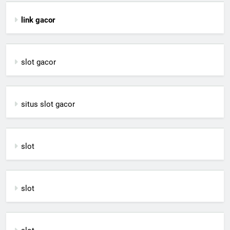
link gacor
slot gacor
situs slot gacor
slot
slot