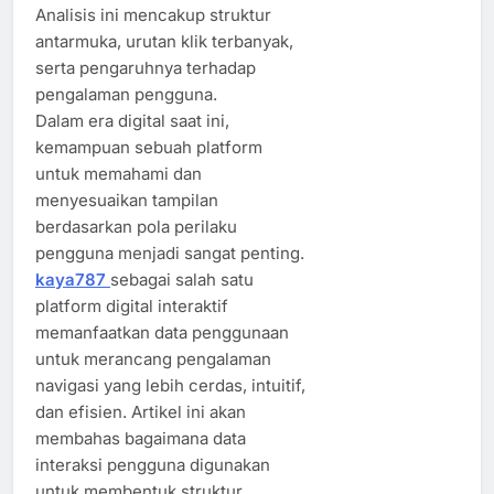
Analisis ini mencakup struktur
antarmuka, urutan klik terbanyak,
serta pengaruhnya terhadap
pengalaman pengguna.
Dalam era digital saat ini,
kemampuan sebuah platform
untuk memahami dan
menyesuaikan tampilan
berdasarkan pola perilaku
pengguna menjadi sangat penting.
kaya787
sebagai salah satu
platform digital interaktif
memanfaatkan data penggunaan
untuk merancang pengalaman
navigasi yang lebih cerdas, intuitif,
dan efisien. Artikel ini akan
membahas bagaimana data
interaksi pengguna digunakan
untuk membentuk struktur