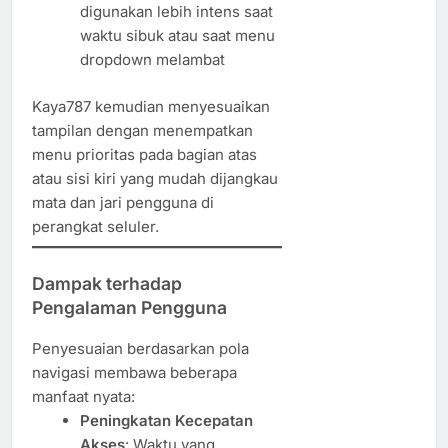
digunakan lebih intens saat
waktu sibuk atau saat menu
dropdown melambat
Kaya787 kemudian menyesuaikan
tampilan dengan menempatkan
menu prioritas pada bagian atas
atau sisi kiri yang mudah dijangkau
mata dan jari pengguna di
perangkat seluler.
Dampak terhadap
Pengalaman Pengguna
Penyesuaian berdasarkan pola
navigasi membawa beberapa
manfaat nyata:
Peningkatan Kecepatan
Akses
: Waktu yang