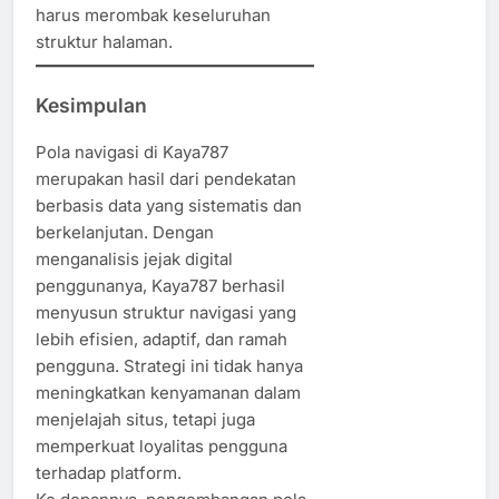
harus merombak keseluruhan
struktur halaman.
Kesimpulan
Pola navigasi di Kaya787
merupakan hasil dari pendekatan
berbasis data yang sistematis dan
berkelanjutan. Dengan
menganalisis jejak digital
penggunanya, Kaya787 berhasil
menyusun struktur navigasi yang
lebih efisien, adaptif, dan ramah
pengguna. Strategi ini tidak hanya
meningkatkan kenyamanan dalam
menjelajah situs, tetapi juga
memperkuat loyalitas pengguna
terhadap platform.