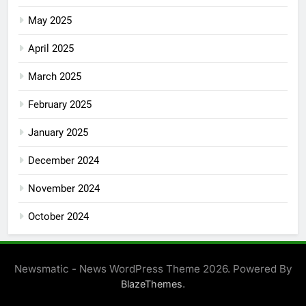
May 2025
April 2025
March 2025
February 2025
January 2025
December 2024
November 2024
October 2024
Newsmatic - News WordPress Theme 2026. Powered By
.
BlazeThemes