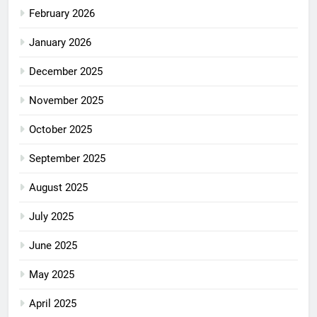
February 2026
January 2026
December 2025
November 2025
October 2025
September 2025
August 2025
July 2025
June 2025
May 2025
April 2025