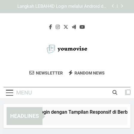
Skip
Langkah LEBAH4D Login melalui Android dan
to
iPhone secara Praktis dan Aman
content
Cara Mengatasi Login KAYA787 yang Keluar
Secara Otomatis
Cara Mengatasi CAPTCHA yang Tidak Muncul
pada Halaman KAYA787 Login
EDWINSLOT Login dengan Tampilan Responsif di
Berbagai Perangkat
Langkah LEBAH4D Login melalui Android dan
iPhone secara Praktis dan Aman
You Movise
Temukan Film Terbaru Dan Berbagai Konten
Cara Mengatasi Login KAYA787 yang Keluar
NEWSLETTER
RANDOM NEWS
Secara Otomatis
Hiburan Di You Movise. Tempatnya Untuk
Hiburan Berkualitas.
Cara Mengatasi CAPTCHA yang Tidak Muncul
pada Halaman KAYA787 Login
MENU
EDWINSLOT Login dengan Tampilan Responsif di Berbagai 
HEADLINES
2 Weeks Ago