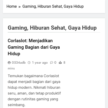
Home
Gaming, Hiburan Sehat, Gaya Hidup
Gaming, Hiburan Sehat, Gaya Hidup
Corlaslot: Menjadikan
Gaming Bagian dari Gaya
Hidup
0534adb
1 year ago
0
8
mins
Temukan bagaimana Corlaslot
dapat menjadi bagian dari gaya
hidup modern. Nikmati hiburan
seru, aman, dan tetap produktif
dengan rutinitas gaming yang
seimbang.