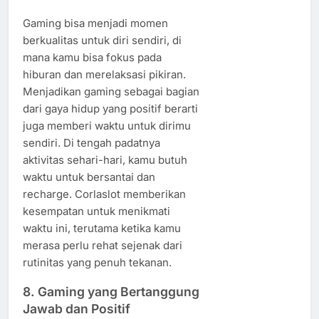
Gaming bisa menjadi momen
berkualitas untuk diri sendiri, di
mana kamu bisa fokus pada
hiburan dan merelaksasi pikiran.
Menjadikan gaming sebagai bagian
dari gaya hidup yang positif berarti
juga memberi waktu untuk dirimu
sendiri. Di tengah padatnya
aktivitas sehari-hari, kamu butuh
waktu untuk bersantai dan
recharge. Corlaslot memberikan
kesempatan untuk menikmati
waktu ini, terutama ketika kamu
merasa perlu rehat sejenak dari
rutinitas yang penuh tekanan.
8.
Gaming yang Bertanggung
Jawab dan Positif