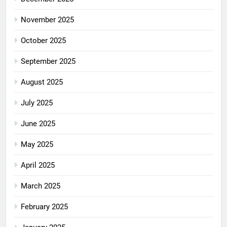
November 2025
October 2025
September 2025
August 2025
July 2025
June 2025
May 2025
April 2025
March 2025
February 2025