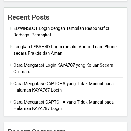
Recent Posts
EDWINSLOT Login dengan Tampilan Responsif di
Berbagai Perangkat
Langkah LEBAH4D Login melalui Android dan iPhone
secara Praktis dan Aman
Cara Mengatasi Login KAYA787 yang Keluar Secara
Otomatis
Cara Mengatasi CAPTCHA yang Tidak Muncul pada
Halaman KAYA787 Login
Cara Mengatasi CAPTCHA yang Tidak Muncul pada
Halaman KAYA787 Login