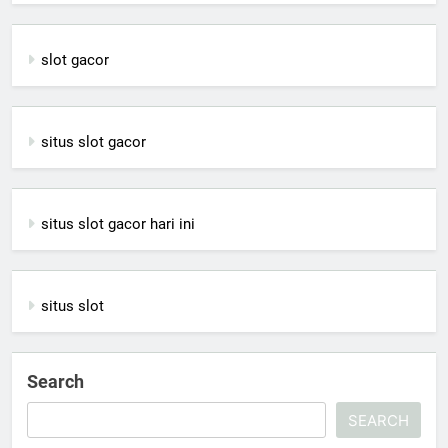
slot gacor
situs slot gacor
situs slot gacor hari ini
situs slot
Search
SEARCH