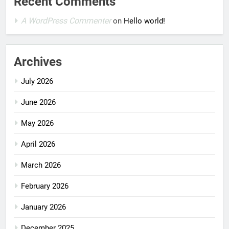
Recent Comments
A WordPress Commenter
on
Hello world!
Archives
July 2026
June 2026
May 2026
April 2026
March 2026
February 2026
January 2026
December 2025