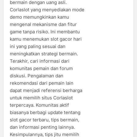
bermain dengan uang asli.
Corlaslot yang menyediakan mode
demo memungkinkan kamu
mengenal mekanisme dan fitur
game tanpa risiko. Ini membantu
kamu menemukan slot gacor hari
ini yang paling sesuai dan
meningkatkan strategi bermain.
Terakhir, cari informasi dari
komunitas pemain dan forum
diskusi. Pengalaman dan
rekomendasi dari pemain lain
dapat menjadi referensi berharga
untuk memilih situs Corlaslot
terpercaya. Komunitas aktif
biasanya berbagi update tentang
slot gacor terbaru, tips bermain,
dan informasi penting lainnya.
Kesimpulannya, tips jitu memilih