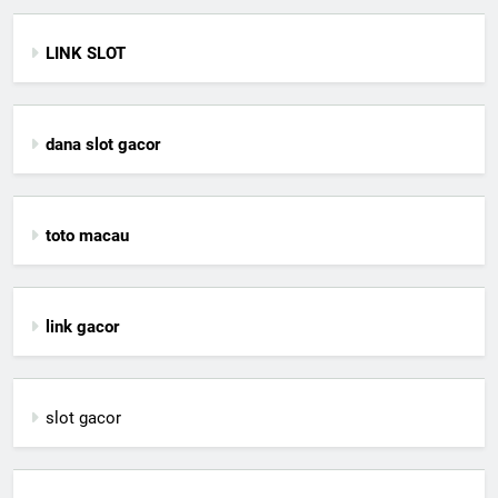
LINK SLOT
dana slot gacor
toto macau
link gacor
slot gacor