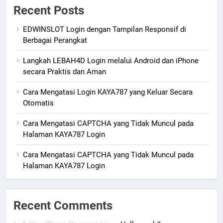
Recent Posts
EDWINSLOT Login dengan Tampilan Responsif di
Berbagai Perangkat
Langkah LEBAH4D Login melalui Android dan iPhone
secara Praktis dan Aman
Cara Mengatasi Login KAYA787 yang Keluar Secara
Otomatis
Cara Mengatasi CAPTCHA yang Tidak Muncul pada
Halaman KAYA787 Login
Cara Mengatasi CAPTCHA yang Tidak Muncul pada
Halaman KAYA787 Login
Recent Comments