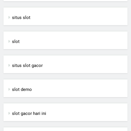
situs slot
slot
situs slot gacor
slot demo
slot gacor hari ini