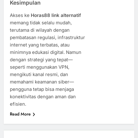
Kesimpulan
Akses ke
Horas88 link alternatif
memang tidak selalu mudah,
terutama di wilayah dengan
pembatasan regulasi, infrastruktur
internet yang terbatas, atau
minimnya edukasi digital. Namun
dengan strategi yang tepat—
seperti menggunakan VPN,
mengikuti kanal resmi, dan
memahami keamanan siber—
pengguna tetap bisa menjaga
konektivitas dengan aman dan
efisien.
Read More