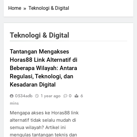
Home
Teknologi & Digital
Teknologi & Digital
Tantangan Mengakses
Horas88 Link Alternatif di
Beberapa Wilayah: Antara
Regulasi, Teknologi, dan
Kesadaran Digital
0534adb
1 year ago
0
6
mins
Mengapa akses ke Horas88 link
alternatif tidak selalu mudah di
semua wilayah? Artikel ini
mengulas tantangan teknis dan