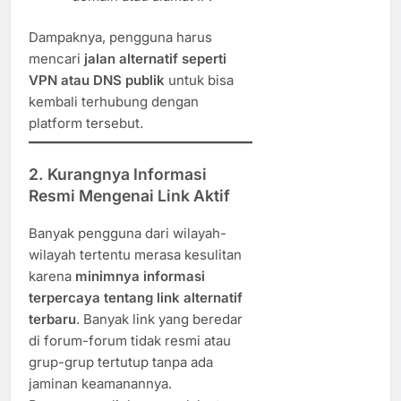
Dampaknya, pengguna harus
mencari
jalan alternatif seperti
VPN atau DNS publik
untuk bisa
kembali terhubung dengan
platform tersebut.
2. Kurangnya Informasi
Resmi Mengenai Link Aktif
Banyak pengguna dari wilayah-
wilayah tertentu merasa kesulitan
karena
minimnya informasi
terpercaya tentang link alternatif
terbaru
. Banyak link yang beredar
di forum-forum tidak resmi atau
grup-grup tertutup tanpa ada
jaminan keamanannya.