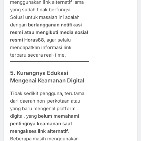
menggunakan link alternatif lama
yang sudah tidak berfungsi.
Solusi untuk masalah ini adalah
dengan
berlangganan notifikasi
resmi atau mengikuti media sosial
resmi Horas88
, agar selalu
mendapatkan informasi link
terbaru secara real-time.
5. Kurangnya Edukasi
Mengenai Keamanan Digital
Tidak sedikit pengguna, terutama
dari daerah non-perkotaan atau
yang baru mengenal platform
digital, yang
belum memahami
pentingnya keamanan saat
mengakses link alternatif
.
Beberapa masih menggunakan