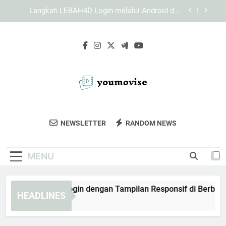
Skip
Langkah LEBAH4D Login melalui Android dan
to
iPhone secara Praktis dan Aman
content
Cara Mengatasi Login KAYA787 yang Keluar
Secara Otomatis
Cara Mengatasi CAPTCHA yang Tidak Muncul
pada Halaman KAYA787 Login
EDWINSLOT Login dengan Tampilan Responsif di
Berbagai Perangkat
Langkah LEBAH4D Login melalui Android dan
iPhone secara Praktis dan Aman
You Movise
Temukan Film Terbaru Dan Berbagai Konten
Cara Mengatasi Login KAYA787 yang Keluar
NEWSLETTER
RANDOM NEWS
Secara Otomatis
Hiburan Di You Movise. Tempatnya Untuk
Hiburan Berkualitas.
Cara Mengatasi CAPTCHA yang Tidak Muncul
pada Halaman KAYA787 Login
MENU
EDWINSLOT Login dengan Tampilan Responsif di Berbagai 
HEADLINES
2 Weeks Ago