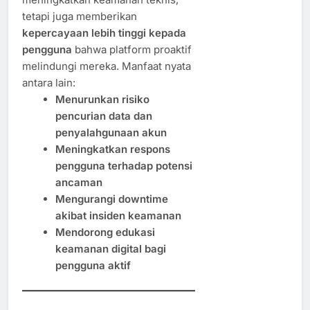
tetapi juga memberikan
kepercayaan lebih tinggi kepada
pengguna
bahwa platform proaktif
melindungi mereka. Manfaat nyata
antara lain:
Menurunkan risiko
pencurian data dan
penyalahgunaan akun
Meningkatkan respons
pengguna terhadap potensi
ancaman
Mengurangi downtime
akibat insiden keamanan
Mendorong edukasi
keamanan digital bagi
pengguna aktif