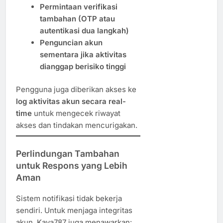
Permintaan verifikasi
tambahan (OTP atau
autentikasi dua langkah)
Penguncian akun
sementara jika aktivitas
dianggap berisiko tinggi
Pengguna juga diberikan akses ke
log aktivitas akun secara real-
time
untuk mengecek riwayat
akses dan tindakan mencurigakan.
Perlindungan Tambahan
untuk Respons yang Lebih
Aman
Sistem notifikasi tidak bekerja
sendiri. Untuk menjaga integritas
akun, Kaya787 juga menawarkan: