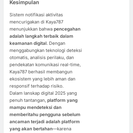
Kesimpulan
Sistem notifikasi aktivitas
mencurigakan di Kaya787
menunjukkan bahwa
pencegahan
adalah langkah terbaik dalam
keamanan digital
. Dengan
menggabungkan teknologi deteksi
otomatis, analisis perilaku, dan
pendekatan komunikasi real-time,
Kaya787 berhasil membangun
ekosistem yang lebih aman dan
responsif terhadap risiko.
Dalam lanskap digital 2025 yang
penuh tantangan,
platform yang
mampu mendeteksi dan
memberitahu pengguna sebelum
ancaman terjadi adalah platform
yang akan bertahan
—karena