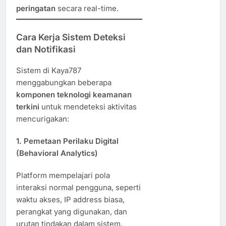
peringatan
secara real-time.
Cara Kerja Sistem Deteksi
dan Notifikasi
Sistem di Kaya787
menggabungkan beberapa
komponen teknologi keamanan
terkini
untuk mendeteksi aktivitas
mencurigakan:
1.
Pemetaan Perilaku Digital
(Behavioral Analytics)
Platform mempelajari pola
interaksi normal pengguna, seperti
waktu akses, IP address biasa,
perangkat yang digunakan, dan
urutan tindakan dalam sistem.