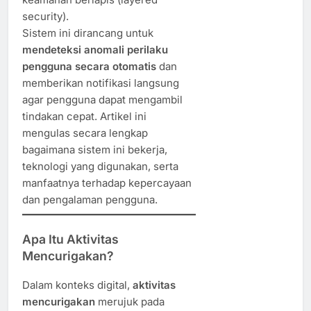
security).
Sistem ini dirancang untuk
mendeteksi anomali perilaku
pengguna secara otomatis
dan
memberikan notifikasi langsung
agar pengguna dapat mengambil
tindakan cepat. Artikel ini
mengulas secara lengkap
bagaimana sistem ini bekerja,
teknologi yang digunakan, serta
manfaatnya terhadap kepercayaan
dan pengalaman pengguna.
Apa Itu Aktivitas
Mencurigakan?
Dalam konteks digital,
aktivitas
mencurigakan
merujuk pada