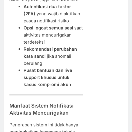
Autentikasi dua faktor
(2FA)
yang wajib diaktifkan
pasca notifikasi risiko
Opsi logout semua sesi
saat
aktivitas mencurigakan
terdeteksi
Rekomendasi perubahan
kata sandi
jika anomali
berulang
Pusat bantuan dan live
support khusus untuk
kasus kompromi akun
Manfaat Sistem Notifikasi
Aktivitas Mencurigakan
Penerapan sistem ini tidak hanya
meningkatkan keamanan teknis,