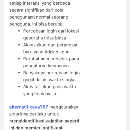
setiap interaksi yang berbeda
secara signifikan dari pola
penggunaan normal seorang
pengguna. Ini bisa berupa:
Percobaan login dari lokasi
geografis tidak biasa
Akses akun dari perangkat
baru yang tidak dikenal
Perubahan mendadak pada
pengaturan keamanan
Banyaknya percobaan login
gagal dalam waktu singkat
Aktivitas akun pada waktu
yang tidak biasa
alternatif kaya787
menggunakan
algoritma perilaku untuk
mengidentifikasi kejadian seperti
ini dan memicu notifikasi