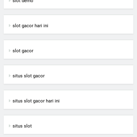
slot demo
slot gacor hari ini
slot gacor
situs slot gacor
situs slot gacor hari ini
situs slot