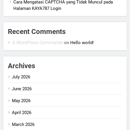
Cara Mengatasi CAPTCHA yang Tidak Muncul pada
Halaman KAYA787 Login
Recent Comments
A WordPress Commenter
on
Hello world!
Archives
July 2026
June 2026
May 2026
April 2026
March 2026