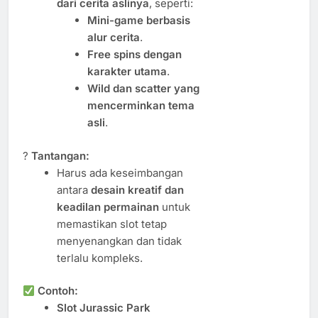
dari cerita aslinya
, seperti:
Mini-game berbasis
alur cerita
.
Free spins dengan
karakter utama
.
Wild dan scatter yang
mencerminkan tema
asli
.
?
Tantangan:
Harus ada keseimbangan
antara
desain kreatif dan
keadilan permainan
untuk
memastikan slot tetap
menyenangkan dan tidak
terlalu kompleks.
Contoh:
Slot Jurassic Park