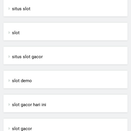
situs slot
slot
situs slot gacor
slot demo
slot gacor hari ini
slot gacor