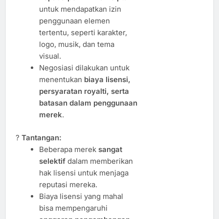
untuk mendapatkan izin
penggunaan elemen
tertentu, seperti karakter,
logo, musik, dan tema
visual.
Negosiasi dilakukan untuk
menentukan
biaya lisensi,
persyaratan royalti, serta
batasan dalam penggunaan
merek
.
?
Tantangan:
Beberapa merek
sangat
selektif
dalam memberikan
hak lisensi untuk menjaga
reputasi mereka.
Biaya lisensi yang mahal
bisa mempengaruhi