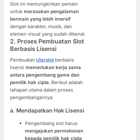
Slot ini memungkinkan pemain
untuk
merasakan pengalaman
bermain yang lebih imersif
dengan karakter, musik, dan
elemen visual yang sudah dikenal.
2. Proses Pembuatan Slot
Berbasis Lisensi
Pembuatan
Ularslot
berbasis
lisensi
memerlukan kerja sama
antara pengembang game dan
pemilik hak cipta
. Berikut adalah
tahapan utama dalam proses
pengembangannya:
a. Mendapatkan Hak Lisensi
Pengembang slot harus
mengajukan permohonan
kepada pemilik hak cipta