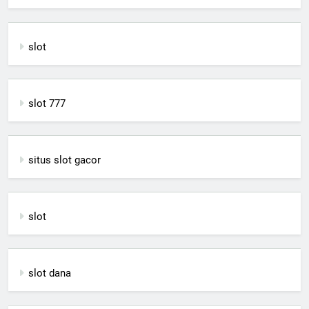
slot
slot 777
situs slot gacor
slot
slot dana