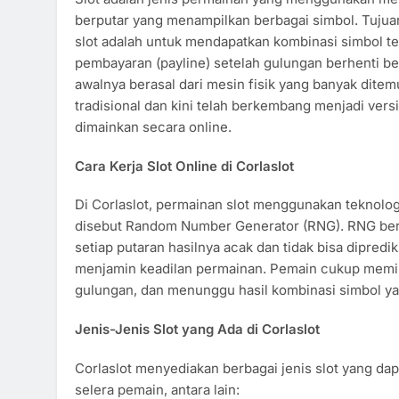
berputar yang menampilkan berbagai simbol. Tuju
slot adalah untuk mendapatkan kombinasi simbol te
pembayaran (payline) setelah gulungan berhenti be
awalnya berasal dari mesin fisik yang banyak ditem
tradisional dan kini telah berkembang menjadi versi 
dimainkan secara online.
Cara Kerja Slot Online di Corlaslot
Di Corlaslot, permainan slot menggunakan teknolo
disebut Random Number Generator (RNG). RNG be
setiap putaran hasilnya acak dan tidak bisa dipredik
menjamin keadilan permainan. Pemain cukup memil
gulungan, dan menunggu hasil kombinasi simbol y
Jenis-Jenis Slot yang Ada di Corlaslot
Corlaslot menyediakan berbagai jenis slot yang dapa
selera pemain, antara lain: