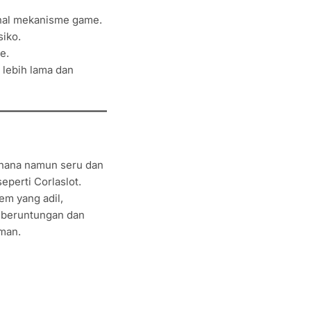
nal mekanisme game.
siko.
e.
 lebih lama dan
rhana namun seru dan
seperti Corlaslot.
em yang adil,
keberuntungan dan
man.