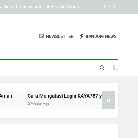
d dan iPhone secara Praktis dan Aman
 KAYA787 yang Keluar Secara Otomatis
 Muncul pada Halaman KAYA787 Login
NEWSLETTER
RANDOM NEWS
lan Responsif di Berbagai Perangkat
atnya Untuk Hiburan Berkualitas.
d dan iPhone secara Praktis dan Aman
 KAYA787 yang Keluar Secara Otomatis
 Muncul pada Halaman KAYA787 Login
Cara Mengatasi Login KAYA787 yang Keluar Secara Otom
2 Weeks Ago