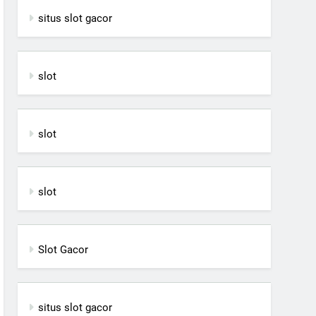
situs slot gacor
slot
slot
slot
Slot Gacor
situs slot gacor