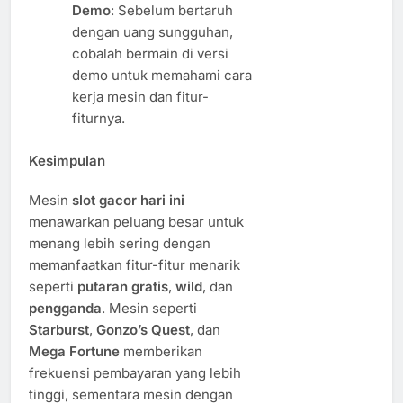
Demo
: Sebelum bertaruh
dengan uang sungguhan,
cobalah bermain di versi
demo untuk memahami cara
kerja mesin dan fitur-
fiturnya.
Kesimpulan
Mesin
slot gacor hari ini
menawarkan peluang besar untuk
menang lebih sering dengan
memanfaatkan fitur-fitur menarik
seperti
putaran gratis
,
wild
, dan
pengganda
. Mesin seperti
Starburst
,
Gonzo’s Quest
, dan
Mega Fortune
memberikan
frekuensi pembayaran yang lebih
tinggi, sementara mesin dengan