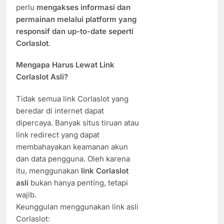
perlu
mengakses informasi dan
permainan melalui platform yang
responsif dan up-to-date seperti
Corlaslot
.
Mengapa Harus Lewat Link
Corlaslot Asli?
Tidak semua link Corlaslot yang
beredar di internet dapat
dipercaya. Banyak situs tiruan atau
link redirect yang dapat
membahayakan keamanan akun
dan data pengguna. Oleh karena
itu, menggunakan
link Corlaslot
asli
bukan hanya penting, tetapi
wajib.
Keunggulan menggunakan link asli
Corlaslot: