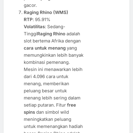
gacor.
Raging Rhino (WMS)
RTP
: 95.91%
Volatilitas
: Sedang-
Tinggi
Raging Rhino
adalah
slot bertema Afrika dengan
cara untuk menang
yang
memungkinkan lebih banyak
kombinasi pemenang.
Mesin ini menawarkan lebih
dari 4.096 cara untuk
menang, memberikan
peluang besar untuk
menang lebih sering dalam
setiap putaran. Fitur
free
spins
dan simbol wild
meningkatkan peluang
untuk memenangkan hadiah