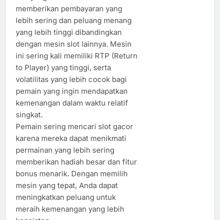
memberikan pembayaran yang
lebih sering dan peluang menang
yang lebih tinggi dibandingkan
dengan mesin slot lainnya. Mesin
ini sering kali memiliki RTP (Return
to Player) yang tinggi, serta
volatilitas yang lebih cocok bagi
pemain yang ingin mendapatkan
kemenangan dalam waktu relatif
singkat.
Pemain sering mencari slot gacor
karena mereka dapat menikmati
permainan yang lebih sering
memberikan hadiah besar dan fitur
bonus menarik. Dengan memilih
mesin yang tepat, Anda dapat
meningkatkan peluang untuk
meraih kemenangan yang lebih