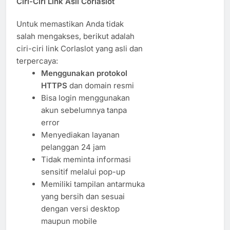
Ciri-Ciri Link Asli Corlaslot
Untuk memastikan Anda tidak
salah mengakses, berikut adalah
ciri-ciri link Corlaslot yang asli dan
terpercaya:
Menggunakan protokol
HTTPS
dan domain resmi
Bisa login menggunakan
akun sebelumnya tanpa
error
Menyediakan layanan
pelanggan 24 jam
Tidak meminta informasi
sensitif melalui pop-up
Memiliki tampilan antarmuka
yang bersih dan sesuai
dengan versi desktop
maupun mobile