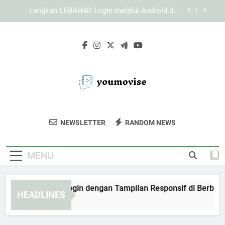
Skip
Langkah LEBAH4D Login melalui Android dan
to
iPhone secara Praktis dan Aman
content
Cara Mengatasi Login KAYA787 yang Keluar
Secara Otomatis
Cara Mengatasi CAPTCHA yang Tidak Muncul
pada Halaman KAYA787 Login
EDWINSLOT Login dengan Tampilan Responsif di
Berbagai Perangkat
Langkah LEBAH4D Login melalui Android dan
iPhone secara Praktis dan Aman
You Movise
Temukan Film Terbaru Dan Berbagai Konten
Cara Mengatasi Login KAYA787 yang Keluar
NEWSLETTER
RANDOM NEWS
Secara Otomatis
Hiburan Di You Movise. Tempatnya Untuk
Hiburan Berkualitas.
Cara Mengatasi CAPTCHA yang Tidak Muncul
pada Halaman KAYA787 Login
MENU
EDWINSLOT Login dengan Tampilan Responsif di Berbagai 
HEADLINES
2 Weeks Ago