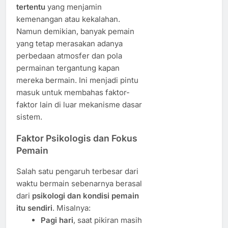
tertentu
yang menjamin
kemenangan atau kekalahan.
Namun demikian, banyak pemain
yang tetap merasakan adanya
perbedaan atmosfer dan pola
permainan tergantung kapan
mereka bermain. Ini menjadi pintu
masuk untuk membahas faktor-
faktor lain di luar mekanisme dasar
sistem.
Faktor Psikologis dan Fokus
Pemain
Salah satu pengaruh terbesar dari
waktu bermain sebenarnya berasal
dari
psikologi dan kondisi pemain
itu sendiri
. Misalnya:
Pagi hari
, saat pikiran masih