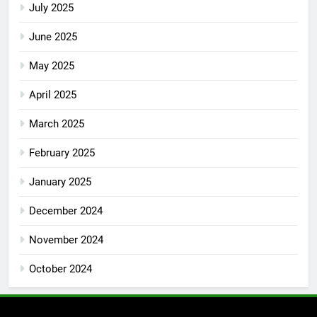
July 2025
June 2025
May 2025
April 2025
March 2025
February 2025
January 2025
December 2024
November 2024
October 2024