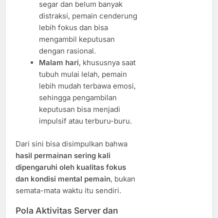
segar dan belum banyak
distraksi, pemain cenderung
lebih fokus dan bisa
mengambil keputusan
dengan rasional.
Malam hari
, khususnya saat
tubuh mulai lelah, pemain
lebih mudah terbawa emosi,
sehingga pengambilan
keputusan bisa menjadi
impulsif atau terburu-buru.
Dari sini bisa disimpulkan bahwa
hasil permainan sering kali
dipengaruhi oleh kualitas fokus
dan kondisi mental pemain
, bukan
semata-mata waktu itu sendiri.
Pola Aktivitas Server dan