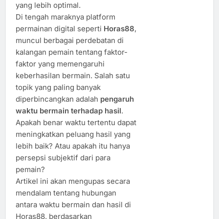
yang lebih optimal.
Di tengah maraknya platform
permainan digital seperti
Horas88
,
muncul berbagai perdebatan di
kalangan pemain tentang faktor-
faktor yang memengaruhi
keberhasilan bermain. Salah satu
topik yang paling banyak
diperbincangkan adalah
pengaruh
waktu bermain terhadap hasil
.
Apakah benar waktu tertentu dapat
meningkatkan peluang hasil yang
lebih baik? Atau apakah itu hanya
persepsi subjektif dari para
pemain?
Artikel ini akan mengupas secara
mendalam tentang hubungan
antara waktu bermain dan hasil di
Horas88, berdasarkan