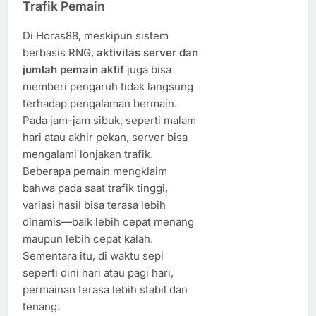
Trafik Pemain
Di Horas88, meskipun sistem
berbasis RNG,
aktivitas server dan
jumlah pemain aktif
juga bisa
memberi pengaruh tidak langsung
terhadap pengalaman bermain.
Pada jam-jam sibuk, seperti malam
hari atau akhir pekan, server bisa
mengalami lonjakan trafik.
Beberapa pemain mengklaim
bahwa pada saat trafik tinggi,
variasi hasil bisa terasa lebih
dinamis—baik lebih cepat menang
maupun lebih cepat kalah.
Sementara itu, di waktu sepi
seperti dini hari atau pagi hari,
permainan terasa lebih stabil dan
tenang.