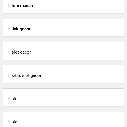
toto macau
link gacor
slot gacor
situs slot gacor
slot
slot