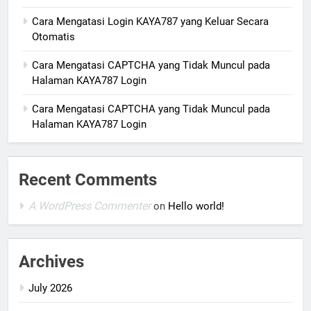
Cara Mengatasi Login KAYA787 yang Keluar Secara
Otomatis
Cara Mengatasi CAPTCHA yang Tidak Muncul pada
Halaman KAYA787 Login
Cara Mengatasi CAPTCHA yang Tidak Muncul pada
Halaman KAYA787 Login
Recent Comments
A WordPress Commenter
on
Hello world!
Archives
July 2026