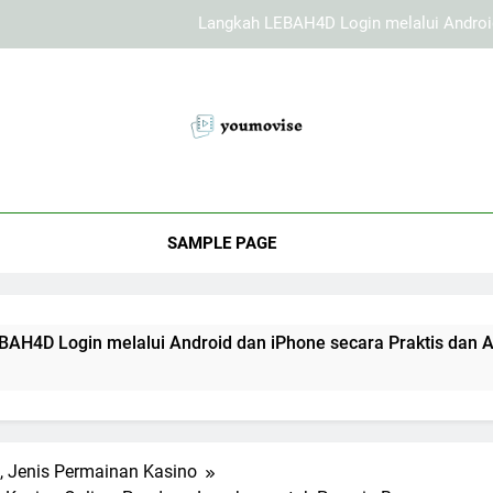
Langkah LEBAH4D Login melalui Androi
Cara Mengatasi Login
Cara Mengatasi CAPTCHA yang Tidak
EDWINSLOT Login dengan Tampi
 Movise
ilm Terbaru Dan Berbagai Konten Hiburan Di You Movise. Temp
Langkah LEBAH4D Login melalui Androi
SAMPLE PAGE
Cara Mengatasi Login
Cara Mengatasi CAPTCHA yang Tidak
alui Android dan iPhone secara Praktis dan Aman
Car
2 We
, Jenis Permainan Kasino