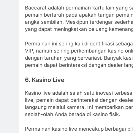
Baccarat adalah permainan kartu lain yang sa
pemain bertaruh pada apakah tangan pemain
angka sembilan. Meskipun terdengar sederha
yang dapat meningkatkan peluang kemenan
Permainan ini sering kali diidentifikasi seb
VIP, namun seiring perkembangan kasino onlin
dengan taruhan yang bervariasi. Banyak kasi
pemain dapat berinteraksi dengan dealer lan
6.
Kasino Live
Kasino live adalah salah satu inovasi terbes
live, pemain dapat berinteraksi dengan dea
langsung melalui kamera. Ini memberikan p
seolah-olah Anda berada di kasino fisik.
Permainan kasino live mencakup berbagai pilih