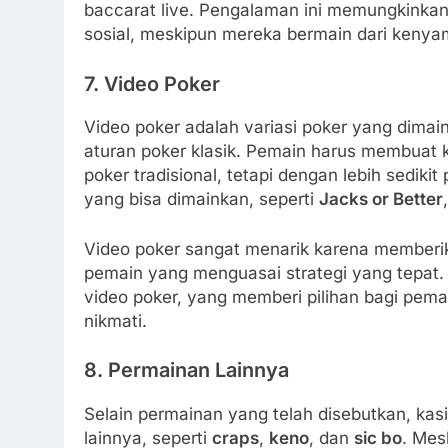
baccarat live. Pengalaman ini memungkinka
sosial, meskipun mereka bermain dari keny
7.
Video Poker
Video poker adalah variasi poker yang dima
aturan poker klasik. Pemain harus membuat 
poker tradisional, tetapi dengan lebih sedikit
yang bisa dimainkan, seperti
Jacks or Better
Video poker sangat menarik karena memberi
pemain yang menguasai strategi yang tepat
video poker, yang memberi pilihan bagi pe
nikmati.
8.
Permainan Lainnya
Selain permainan yang telah disebutkan, ka
lainnya, seperti
craps
,
keno
, dan
sic bo
. Mes