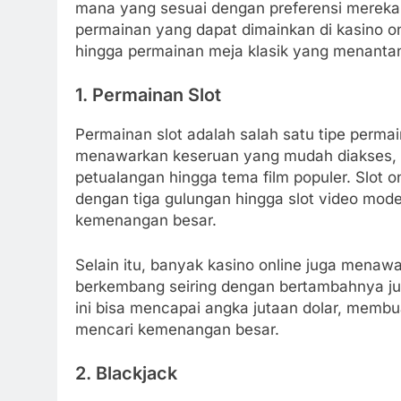
mana yang sesuai dengan preferensi mereka. 
permainan yang dapat dimainkan di kasino on
hingga permainan meja klasik yang menanta
1.
Permainan Slot
Permainan slot adalah salah satu tipe permain
menawarkan keseruan yang mudah diakses, d
petualangan hingga tema film populer. Slot onl
dengan tiga gulungan hingga slot video mod
kemenangan besar.
Selain itu, banyak kasino online juga menaw
berkembang seiring dengan bertambahnya jum
ini bisa mencapai angka jutaan dolar, memb
mencari kemenangan besar.
2.
Blackjack