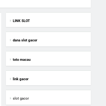
LINK SLOT
dana slot gacor
toto macau
link gacor
slot gacor