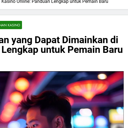
 Kasino Online: Panduan Lengkap untuk Pemain Baru
INAN KASINO
an yang Dapat Dimainkan di
 Lengkap untuk Pemain Baru