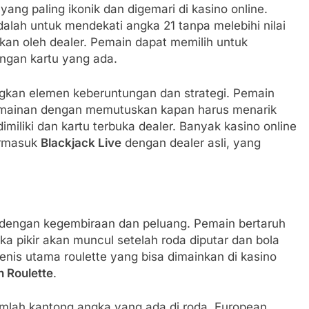
ang paling ikonik dan digemari di kasino online.
alah untuk mendekati angka 21 tanpa melebihi nilai
ikan oleh dealer. Pemain dapat memilih untuk
ngan kartu yang ada.
gkan elemen keberuntungan dan strategi. Pemain
ermainan dengan memutuskan kapan harus menarik
imiliki dan kartu terbuka dealer. Banyak kasino online
ermasuk
Blackjack Live
dengan dealer asli, yang
 dengan kegembiraan dan peluang. Pemain bertaruh
 pikir akan muncul setelah roda diputar dan bola
enis utama roulette yang bisa dimainkan di kasino
 Roulette
.
mlah kantong angka yang ada di roda. European