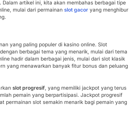
Dalam artikel ini, kita akan membahas berbagai tipe
line, mulai dari permainan
slot gacor
yang menghibur
ng.
an yang paling populer di kasino online. Slot
engan berbagai tema yang menarik, mulai dari tema
ine hadir dalam berbagai jenis, mulai dari slot klasik
ern yang menawarkan banyak fitur bonus dan peluang
arkan
slot progresif
, yang memiliki jackpot yang terus
lah pemain yang berpartisipasi. Jackpot progresif
uat permainan slot semakin menarik bagi pemain yang